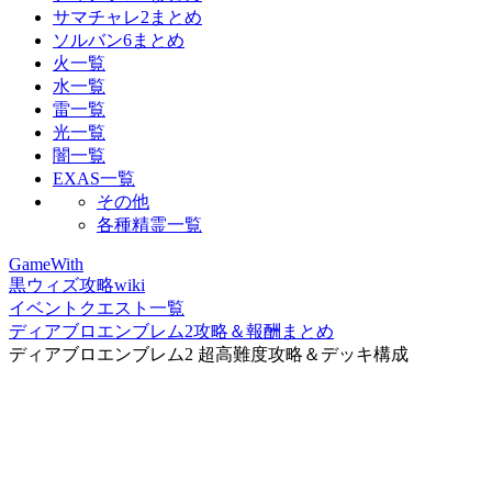
サマチャレ2まとめ
ソルバン6まとめ
火一覧
水一覧
雷一覧
光一覧
闇一覧
EXAS一覧
その他
各種精霊一覧
GameWith
黒ウィズ攻略wiki
イベントクエスト一覧
ディアブロエンブレム2攻略＆報酬まとめ
ディアブロエンブレム2 超高難度攻略＆デッキ構成