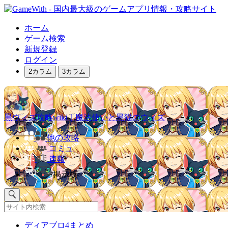
ホーム
ゲーム検索
新規登録
ログイン
2カラム
3カラム
黒ウィズ攻略wiki｜魔法使いと黒猫のウィズ
他の攻略
コミュ
速報
掲示板
ディアブロ4まとめ