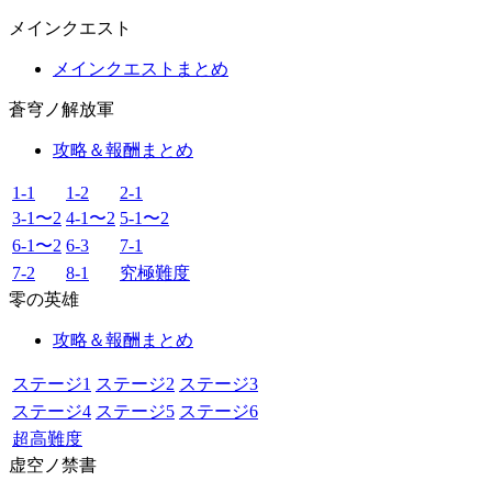
メインクエスト
メインクエストまとめ
蒼穹ノ解放軍
攻略＆報酬まとめ
1-1
1-2
2-1
3-1〜2
4-1〜2
5-1〜2
6-1〜2
6-3
7-1
7-2
8-1
究極難度
零の英雄
攻略＆報酬まとめ
ステージ1
ステージ2
ステージ3
ステージ4
ステージ5
ステージ6
超高難度
虚空ノ禁書