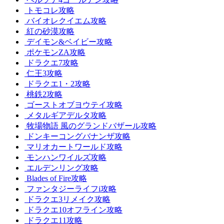
トモコレ攻略
バイオレクイエム攻略
紅の砂漠攻略
デイモン&ベイビー攻略
ポケモンZA攻略
ドラクエ7攻略
仁王3攻略
ドラクエ1・2攻略
桃鉄2攻略
ゴーストオブヨウテイ攻略
メタルギアデルタ攻略
牧場物語 風のグランドバザール攻略
ドンキーコングバナンザ攻略
マリオカートワールド攻略
モンハンワイルズ攻略
エルデンリング攻略
Blades of Fire攻略
ファンタジーライフi攻略
ドラクエ3リメイク攻略
ドラクエ10オフライン攻略
ドラクエ11攻略