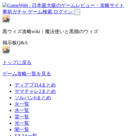
事前ガチャ
ゲーム検索
ログイン
黒ウィズ攻略wiki｜魔法使いと黒猫のウィズ
掲示板Q&A
トップに戻る
ゲーム攻略一覧を見る
ディアブロ4まとめ
サマチャレ2まとめ
ソルバン6まとめ
火一覧
水一覧
雷一覧
光一覧
闇一覧
EXAS一覧