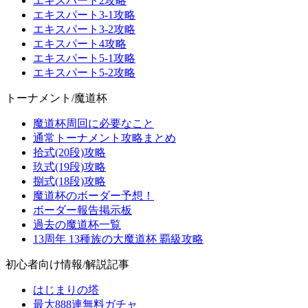
エキスパート2攻略
エキスパート3-1攻略
エキスパート3-2攻略
エキスパート4攻略
エキスパート5-1攻略
エキスパート5-2攻略
トーナメント/魔道杯
魔道杯周回に必要なこと
通常トーナメント攻略まとめ
拾式(20段)攻略
玖式(19段)攻略
捌式(18段)攻略
魔道杯のボーダー予想！
ボーダー報告掲示板
過去の魔道杯一覧
13周年 13種族の大魔道杯 覇級攻略
初心者向け情報/解説記事
はじまりの塔
最大888連無料ガチャ