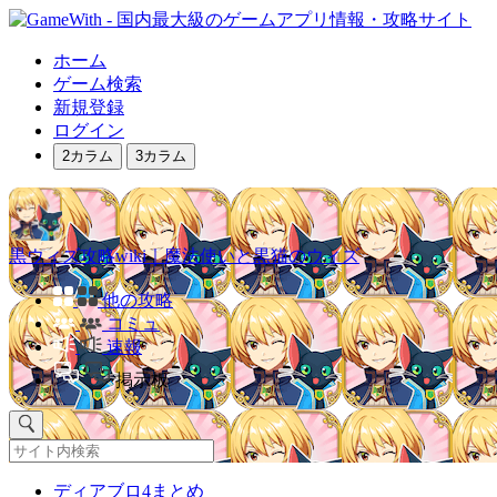
ホーム
ゲーム検索
新規登録
ログイン
2カラム
3カラム
黒ウィズ攻略wiki｜魔法使いと黒猫のウィズ
他の攻略
コミュ
速報
掲示板
ディアブロ4まとめ