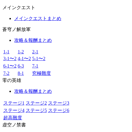
メインクエスト
メインクエストまとめ
蒼穹ノ解放軍
攻略＆報酬まとめ
1-1
1-2
2-1
3-1〜2
4-1〜2
5-1〜2
6-1〜2
6-3
7-1
7-2
8-1
究極難度
零の英雄
攻略＆報酬まとめ
ステージ1
ステージ2
ステージ3
ステージ4
ステージ5
ステージ6
超高難度
虚空ノ禁書