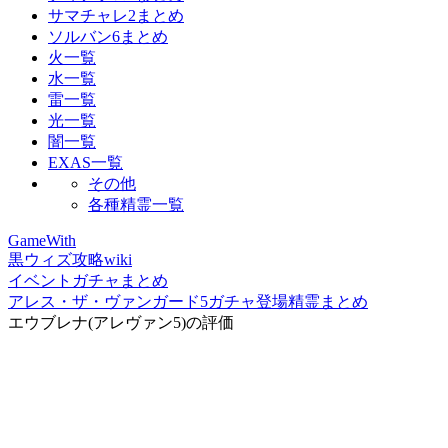
サマチャレ2まとめ
ソルバン6まとめ
火一覧
水一覧
雷一覧
光一覧
闇一覧
EXAS一覧
その他
各種精霊一覧
GameWith
黒ウィズ攻略wiki
イベントガチャまとめ
アレス・ザ・ヴァンガード5ガチャ登場精霊まとめ
エウブレナ(アレヴァン5)の評価