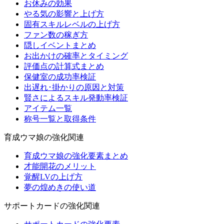
お休みの効果
やる気の影響と上げ方
固有スキルレベルの上げ方
ファン数の稼ぎ方
隠しイベントまとめ
お出かけの確率とタイミング
評価点の計算式まとめ
保健室の成功率検証
出遅れ･掛かりの原因と対策
賢さによるスキル発動率検証
アイテム一覧
称号一覧と取得条件
育成ウマ娘の強化関連
育成ウマ娘の強化要素まとめ
才能開花のメリット
覚醒LVの上げ方
夢の煌めきの使い道
サポートカードの強化関連