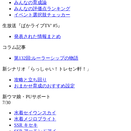
みんなの育成論
みんなの評価点ランキング
イベント選択肢チェッカー
生放送『ぱかライブTV' #5』
発表された情報まとめ
コラム記事
第132回:ルーラーシップの物語
新シナリオ「らっしゃい！トレセン軒！」
攻略と立ち回り
おまかせ育成のおすすめ設定
新ウマ娘・PUサポート
7/30
水着セイウンスカイ
水着メジロブライト
SSR キセキ