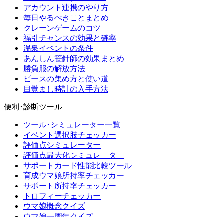
アカウント連携のやり方
毎日やるべきことまとめ
クレーンゲームのコツ
福引チャンスの効果と確率
温泉イベントの条件
あんしん笹針師の効果まとめ
勝負服の解放方法
ピースの集め方と使い道
目覚まし時計の入手方法
便利･診断ツール
ツール･シミュレーター一覧
イベント選択肢チェッカー
評価点シミュレーター
評価点最大化シミュレーター
サポートカード性能比較ツール
育成ウマ娘所持率チェッカー
サポート所持率チェッカー
トロフィーチェッカー
ウマ娘概念クイズ
ウマ娘一周年クイズ