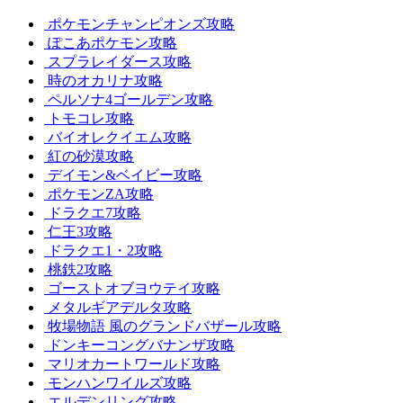
ポケモンチャンピオンズ攻略
ぽこあポケモン攻略
スプラレイダース攻略
時のオカリナ攻略
ペルソナ4ゴールデン攻略
トモコレ攻略
バイオレクイエム攻略
紅の砂漠攻略
デイモン&ベイビー攻略
ポケモンZA攻略
ドラクエ7攻略
仁王3攻略
ドラクエ1・2攻略
桃鉄2攻略
ゴーストオブヨウテイ攻略
メタルギアデルタ攻略
牧場物語 風のグランドバザール攻略
ドンキーコングバナンザ攻略
マリオカートワールド攻略
モンハンワイルズ攻略
エルデンリング攻略