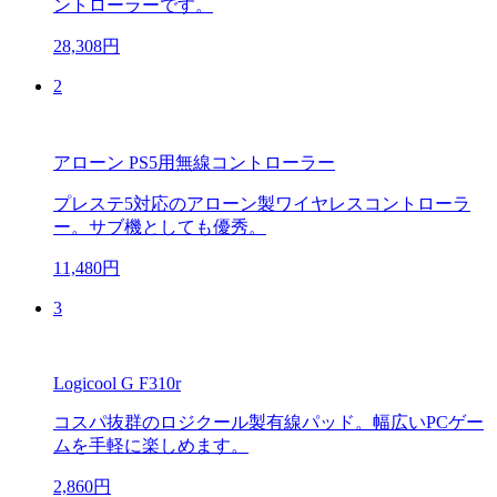
ントローラーです。
28,308円
2
アローン PS5用無線コントローラー
プレステ5対応のアローン製ワイヤレスコントローラ
ー。サブ機としても優秀。
11,480円
3
Logicool G F310r
コスパ抜群のロジクール製有線パッド。幅広いPCゲー
ムを手軽に楽しめます。
2,860円