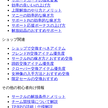
サポートカードの強化要素
効率の良いLvの上げ方
上限解放のやり方とメリット
マニーの効率的な稼ぎ方
サポートPtの効率的な稼ぎ方
サポート応援ボーナスの上げ方
解放結晶のおすすめサポート
ショップ関連
ショップで交換すべきアイテム
フレンドPt交換アイテム優先度
サークルPtの稼ぎ方とおすすめ交換
蹄鉄交換アイテム優先度
クローバー交換アイテム優先度
女神像の入手方法とおすすめ交換
限定セールの交換おすすめ
その他の初心者向け情報
サークルの解放条件とメリット
チーム競技場について解説
TP/RPの詳細｜仕様解説