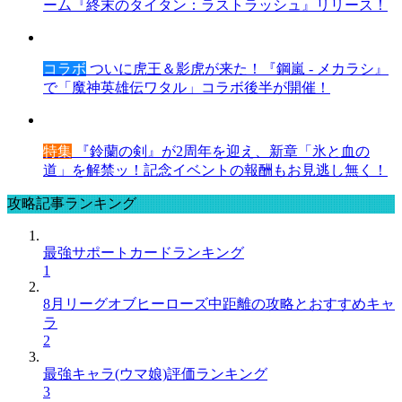
ーム『終末のタイタン：ラストラッシュ』リリース！
コラボ
ついに虎王＆影虎が来た！『鋼嵐 - メカラシ』
で「魔神英雄伝ワタル」コラボ後半が開催！
特集
『鈴蘭の剣』が2周年を迎え、新章「氷と血の
道」を解禁ッ！記念イベントの報酬もお見逃し無く！
攻略記事ランキング
最強サポートカードランキング
1
8月リーグオブヒーローズ中距離の攻略とおすすめキャ
ラ
2
最強キャラ(ウマ娘)評価ランキング
3