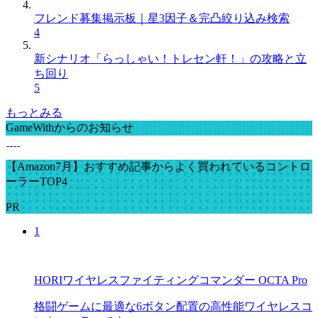
フレンド募集掲示板｜星3因子＆完凸絞り込み検索
4
新シナリオ「らっしゃい！トレセン軒！」の攻略と立
ち回り
5
もっとみる
GameWithからのお知らせ
【Amazon7月】おすすめ記事からよく買われているコントロ
ーラーTOP4
PR
1
HORIワイヤレスファイティングコマンダー OCTA Pro
格闘ゲームに最適な6ボタン配置の高性能ワイヤレスコ