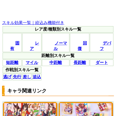
スキル効果一覧｜絞込み機能付き
レア度/種類別スキル一覧
固
レ
ノーマ
回
デバ
有
ア
ル
復
フ
距離別スキル一覧
短距離
マイル
中距離
長距離
ダート
作戦別スキル一覧
逃げ
先行
差し
追込
キャラ関連リンク