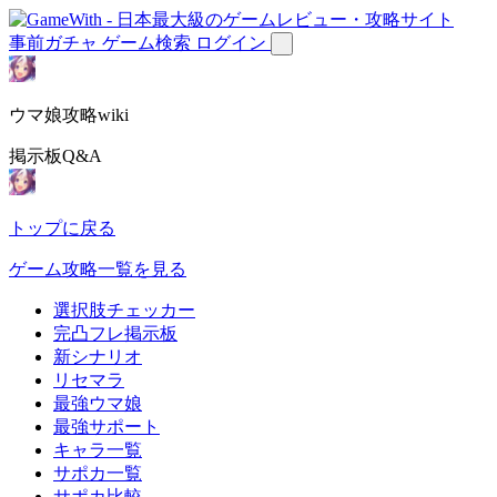
事前ガチャ
ゲーム検索
ログイン
ウマ娘攻略wiki
掲示板Q&A
トップに戻る
ゲーム攻略一覧を見る
選択肢チェッカー
完凸フレ掲示板
新シナリオ
リセマラ
最強ウマ娘
最強サポート
キャラ一覧
サポカ一覧
サポカ比較