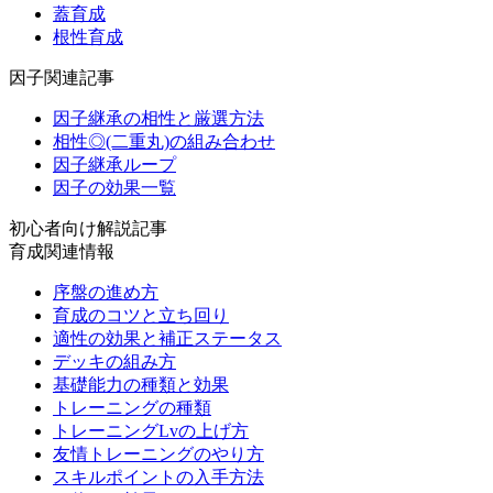
蓋育成
根性育成
因子関連記事
因子継承の相性と厳選方法
相性◎(二重丸)の組み合わせ
因子継承ループ
因子の効果一覧
初心者向け解説記事
育成関連情報
序盤の進め方
育成のコツと立ち回り
適性の効果と補正ステータス
デッキの組み方
基礎能力の種類と効果
トレーニングの種類
トレーニングLvの上げ方
友情トレーニングのやり方
スキルポイントの入手方法