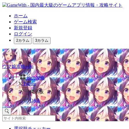
ホーム
ゲーム検索
新規登録
ログイン
2カラム
3カラム
ウマ娘攻略wiki
他の攻略
Twitter
掲示板
Q&A
選択肢チェッカー