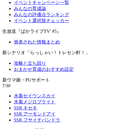
イベントキャンペーン一覧
みんなの育成論
みんなの評価点ランキング
イベント選択肢チェッカー
生放送『ぱかライブTV' #5』
発表された情報まとめ
新シナリオ「らっしゃい！トレセン軒！」
攻略と立ち回り
おまかせ育成のおすすめ設定
新ウマ娘・PUサポート
7/30
水着セイウンスカイ
水着メジロブライト
SSR キセキ
SSR アーモンドアイ
SSR フサイチパンドラ