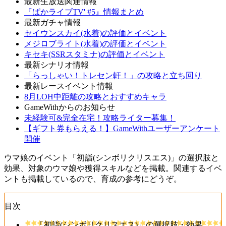
最新生放送関連情報
『ぱかライブTV' #5』情報まとめ
最新ガチャ情報
セイウンスカイ(水着)の評価とイベント
メジロブライト(水着)の評価とイベント
キセキ(SSRスタミナ)の評価とイベント
最新シナリオ情報
「らっしゃい！トレセン軒！」の攻略と立ち回り
最新レースイベント情報
8月LOH中距離の攻略とおすすめキャラ
GameWithからのお知らせ
未経験可&完全在宅！攻略ライター募集！
【ギフト券もらえる！】GameWithユーザーアンケート
開催
ウマ娘のイベント「初詣(シンボリクリスエス)」の選択肢と
効果、対象のウマ娘や獲得スキルなどを掲載。関連するイベ
ントも掲載しているので、育成の参考にどうぞ。
目次
「初詣(シンボリクリスエス)」の選択肢・効果