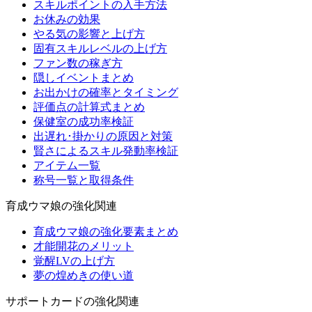
スキルポイントの入手方法
お休みの効果
やる気の影響と上げ方
固有スキルレベルの上げ方
ファン数の稼ぎ方
隠しイベントまとめ
お出かけの確率とタイミング
評価点の計算式まとめ
保健室の成功率検証
出遅れ･掛かりの原因と対策
賢さによるスキル発動率検証
アイテム一覧
称号一覧と取得条件
育成ウマ娘の強化関連
育成ウマ娘の強化要素まとめ
才能開花のメリット
覚醒LVの上げ方
夢の煌めきの使い道
サポートカードの強化関連