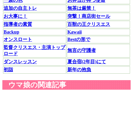
一族の色
お弁当が持つ使命
追加の自主トレ
無茶は厳禁！
お大事に！
突撃！商店街セール
指導者の素質
百獣の王クリスエス
Backup
Kawaii
オンスロート
Bestの形で
監督クリスエス・主演トップ
無言の守護者
ロード
ダンスレッスン
夏合宿(2年目)にて
初詣
新年の抱負
ウマ娘の関連記事