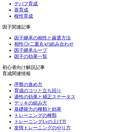
デバフ育成
蓋育成
根性育成
因子関連記事
因子継承の相性と厳選方法
相性◎(二重丸)の組み合わせ
因子継承ループ
因子の効果一覧
初心者向け解説記事
育成関連情報
序盤の進め方
育成のコツと立ち回り
適性の効果と補正ステータス
デッキの組み方
基礎能力の種類と効果
トレーニングの種類
トレーニングLvの上げ方
友情トレーニングのやり方