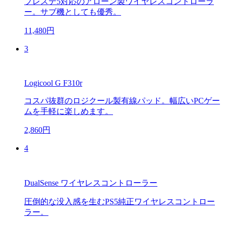
プレステ5対応のアローン製ワイヤレスコントローラ
ー。サブ機としても優秀。
11,480円
3
Logicool G F310r
コスパ抜群のロジクール製有線パッド。幅広いPCゲー
ムを手軽に楽しめます。
2,860円
4
DualSense ワイヤレスコントローラー
圧倒的な没入感を生むPS5純正ワイヤレスコントロー
ラー。