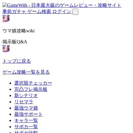
事前ガチャ
ゲーム検索
ログイン
ウマ娘攻略wiki
掲示板Q&A
トップに戻る
ゲーム攻略一覧を見る
選択肢チェッカー
完凸フレ掲示板
新シナリオ
リセマラ
最強ウマ娘
最強サポート
キャラ一覧
サポカ一覧
サポカ比較