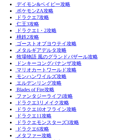
デイモン&ベイビー攻略
ポケモンZA攻略
ドラクエ7攻略
仁王3攻略
ドラクエ1・2攻略
桃鉄2攻略
ゴーストオブヨウテイ攻略
メタルギアデルタ攻略
牧場物語 風のグランドバザール攻略
ドンキーコングバナンザ攻略
マリオカートワールド攻略
モンハンワイルズ攻略
エルデンリング攻略
Blades of Fire攻略
ファンタジーライフi攻略
ドラクエ3リメイク攻略
ドラクエ10オフライン攻略
ドラクエ11攻略
ドラクエモンスターズ3攻略
ドラクエ6攻略
メタファー攻略