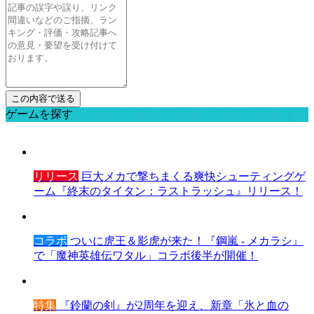
ゲームを探す
リリース
巨大メカで撃ちまくる爽快シューティングゲ
ーム『終末のタイタン：ラストラッシュ』リリース！
コラボ
ついに虎王＆影虎が来た！『鋼嵐 - メカラシ』
で「魔神英雄伝ワタル」コラボ後半が開催！
特集
『鈴蘭の剣』が2周年を迎え、新章「氷と血の