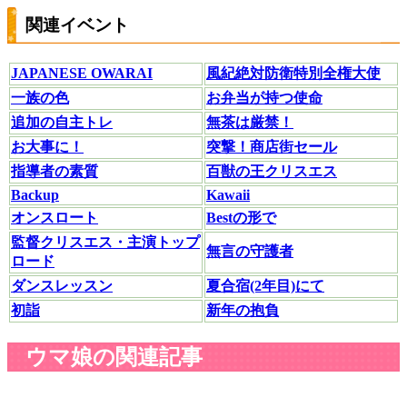
関連イベント
JAPANESE OWARAI
風紀絶対防衛特別全権大使
一族の色
お弁当が持つ使命
追加の自主トレ
無茶は厳禁！
お大事に！
突撃！商店街セール
指導者の素質
百獣の王クリスエス
Backup
Kawaii
オンスロート
Bestの形で
監督クリスエス・主演トップ
無言の守護者
ロード
ダンスレッスン
夏合宿(2年目)にて
初詣
新年の抱負
ウマ娘の関連記事