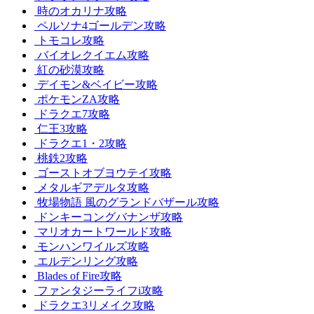
時のオカリナ攻略
ペルソナ4ゴールデン攻略
トモコレ攻略
バイオレクイエム攻略
紅の砂漠攻略
デイモン&ベイビー攻略
ポケモンZA攻略
ドラクエ7攻略
仁王3攻略
ドラクエ1・2攻略
桃鉄2攻略
ゴーストオブヨウテイ攻略
メタルギアデルタ攻略
牧場物語 風のグランドバザール攻略
ドンキーコングバナンザ攻略
マリオカートワールド攻略
モンハンワイルズ攻略
エルデンリング攻略
Blades of Fire攻略
ファンタジーライフi攻略
ドラクエ3リメイク攻略