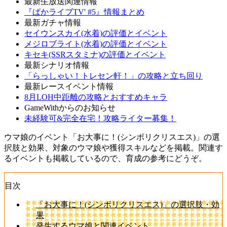
最新生放送関連情報
『ぱかライブTV' #5』情報まとめ
最新ガチャ情報
セイウンスカイ(水着)の評価とイベント
メジロブライト(水着)の評価とイベント
キセキ(SSRスタミナ)の評価とイベント
最新シナリオ情報
「らっしゃい！トレセン軒！」の攻略と立ち回り
最新レースイベント情報
8月LOH中距離の攻略とおすすめキャラ
GameWithからのお知らせ
未経験可&完全在宅！攻略ライター募集！
ウマ娘のイベント「お大事に！(シンボリクリスエス)」の選
択肢と効果、対象のウマ娘や獲得スキルなどを掲載。関連す
るイベントも掲載しているので、育成の参考にどうぞ。
目次
「お大事に！(シンボリクリスエス)」の選択肢・効
果
発生するウマ娘と関連イベント