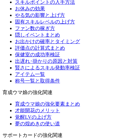
スキルポイントの入手方法
お休みの効果
やる気の影響と上げ方
固有スキルレベルの上げ方
ファン数の稼ぎ方
隠しイベントまとめ
お出かけの確率とタイミング
評価点の計算式まとめ
保健室の成功率検証
出遅れ･掛かりの原因と対策
賢さによるスキル発動率検証
アイテム一覧
称号一覧と取得条件
育成ウマ娘の強化関連
育成ウマ娘の強化要素まとめ
才能開花のメリット
覚醒LVの上げ方
夢の煌めきの使い道
サポートカードの強化関連