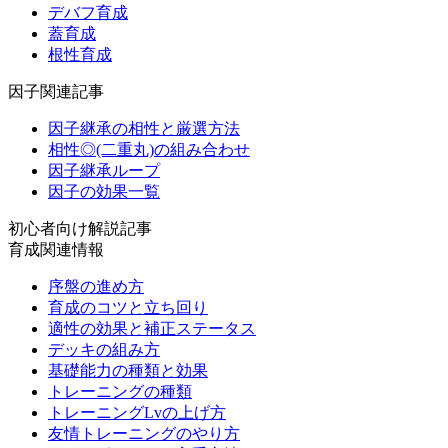
デバフ育成
蓋育成
根性育成
因子関連記事
因子継承の相性と厳選方法
相性◎(二重丸)の組み合わせ
因子継承ループ
因子の効果一覧
初心者向け解説記事
育成関連情報
序盤の進め方
育成のコツと立ち回り
適性の効果と補正ステータス
デッキの組み方
基礎能力の種類と効果
トレーニングの種類
トレーニングLvの上げ方
友情トレーニングのやり方