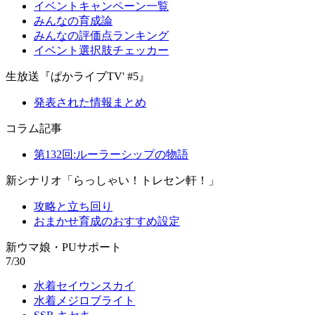
イベントキャンペーン一覧
みんなの育成論
みんなの評価点ランキング
イベント選択肢チェッカー
生放送『ぱかライブTV' #5』
発表された情報まとめ
コラム記事
第132回:ルーラーシップの物語
新シナリオ「らっしゃい！トレセン軒！」
攻略と立ち回り
おまかせ育成のおすすめ設定
新ウマ娘・PUサポート
7/30
水着セイウンスカイ
水着メジロブライト