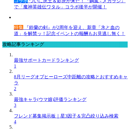
コラボ
ついに虎王＆影虎が来た！『鋼嵐 - メカラシ』
で「魔神英雄伝ワタル」コラボ後半が開催！
特集
『鈴蘭の剣』が2周年を迎え、新章「氷と血の
道」を解禁ッ！記念イベントの報酬もお見逃し無く！
攻略記事ランキング
最強サポートカードランキング
1
8月リーグオブヒーローズ中距離の攻略とおすすめキャ
ラ
2
最強キャラ(ウマ娘)評価ランキング
3
フレンド募集掲示板｜星3因子＆完凸絞り込み検索
4