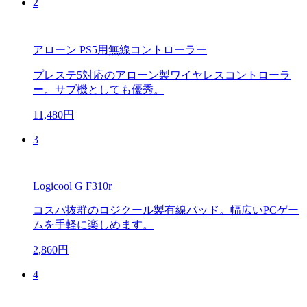
2
アローン PS5用無線コントローラー
プレステ5対応のアローン製ワイヤレスコントローラ
ー。サブ機としても優秀。
11,480円
3
Logicool G F310r
コスパ抜群のロジクール製有線パッド。幅広いPCゲー
ムを手軽に楽しめます。
2,860円
4