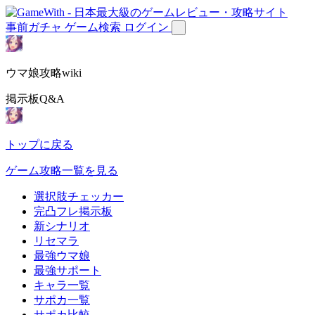
事前ガチャ
ゲーム検索
ログイン
ウマ娘攻略wiki
掲示板Q&A
トップに戻る
ゲーム攻略一覧を見る
選択肢チェッカー
完凸フレ掲示板
新シナリオ
リセマラ
最強ウマ娘
最強サポート
キャラ一覧
サポカ一覧
サポカ比較