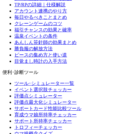
TP/RPの詳細｜仕様解説
アカウント連携のやり方
毎日やるべきことまとめ
クレーンゲームのコツ
福引チャンスの効果と確率
温泉イベントの条件
あんしん笹針師の効果まとめ
勝負服の解放方法
ピースの集め方と使い道
目覚まし時計の入手方法
便利･診断ツール
ツール･シミュレーター一覧
イベント選択肢チェッカー
評価点シミュレーター
評価点最大化シミュレーター
サポートカード性能比較ツール
育成ウマ娘所持率チェッカー
サポート所持率チェッカー
トロフィーチェッカー
ウマ娘概念クイズ