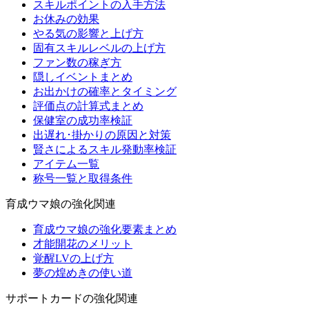
スキルポイントの入手方法
お休みの効果
やる気の影響と上げ方
固有スキルレベルの上げ方
ファン数の稼ぎ方
隠しイベントまとめ
お出かけの確率とタイミング
評価点の計算式まとめ
保健室の成功率検証
出遅れ･掛かりの原因と対策
賢さによるスキル発動率検証
アイテム一覧
称号一覧と取得条件
育成ウマ娘の強化関連
育成ウマ娘の強化要素まとめ
才能開花のメリット
覚醒LVの上げ方
夢の煌めきの使い道
サポートカードの強化関連