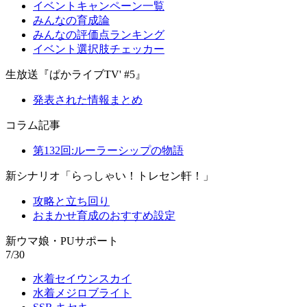
イベントキャンペーン一覧
みんなの育成論
みんなの評価点ランキング
イベント選択肢チェッカー
生放送『ぱかライブTV' #5』
発表された情報まとめ
コラム記事
第132回:ルーラーシップの物語
新シナリオ「らっしゃい！トレセン軒！」
攻略と立ち回り
おまかせ育成のおすすめ設定
新ウマ娘・PUサポート
7/30
水着セイウンスカイ
水着メジロブライト