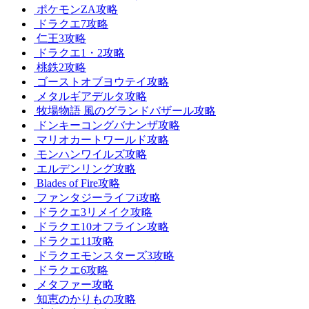
ポケモンZA攻略
ドラクエ7攻略
仁王3攻略
ドラクエ1・2攻略
桃鉄2攻略
ゴーストオブヨウテイ攻略
メタルギアデルタ攻略
牧場物語 風のグランドバザール攻略
ドンキーコングバナンザ攻略
マリオカートワールド攻略
モンハンワイルズ攻略
エルデンリング攻略
Blades of Fire攻略
ファンタジーライフi攻略
ドラクエ3リメイク攻略
ドラクエ10オフライン攻略
ドラクエ11攻略
ドラクエモンスターズ3攻略
ドラクエ6攻略
メタファー攻略
知恵のかりもの攻略