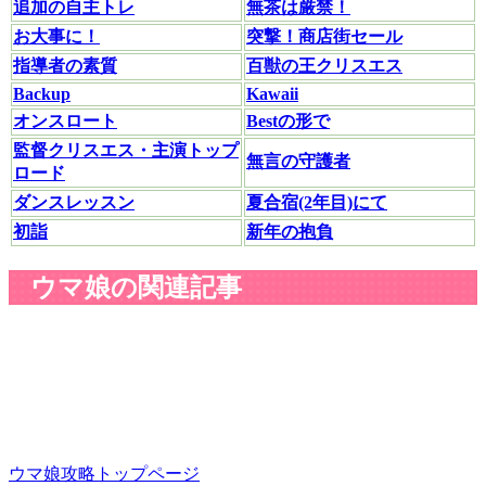
追加の自主トレ
無茶は厳禁！
お大事に！
突撃！商店街セール
指導者の素質
百獣の王クリスエス
Backup
Kawaii
オンスロート
Bestの形で
監督クリスエス・主演トップ
無言の守護者
ロード
ダンスレッスン
夏合宿(2年目)にて
初詣
新年の抱負
ウマ娘の関連記事
ウマ娘攻略トップページ