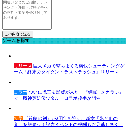
ゲームを探す
リリース
巨大メカで撃ちまくる爽快シューティングゲ
ーム『終末のタイタン：ラストラッシュ』リリース！
コラボ
ついに虎王＆影虎が来た！『鋼嵐 - メカラシ』
で「魔神英雄伝ワタル」コラボ後半が開催！
特集
『鈴蘭の剣』が2周年を迎え、新章「氷と血の
道」を解禁ッ！記念イベントの報酬もお見逃し無く！