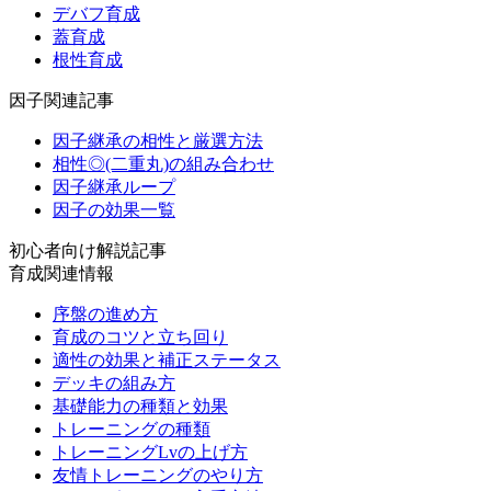
デバフ育成
蓋育成
根性育成
因子関連記事
因子継承の相性と厳選方法
相性◎(二重丸)の組み合わせ
因子継承ループ
因子の効果一覧
初心者向け解説記事
育成関連情報
序盤の進め方
育成のコツと立ち回り
適性の効果と補正ステータス
デッキの組み方
基礎能力の種類と効果
トレーニングの種類
トレーニングLvの上げ方
友情トレーニングのやり方