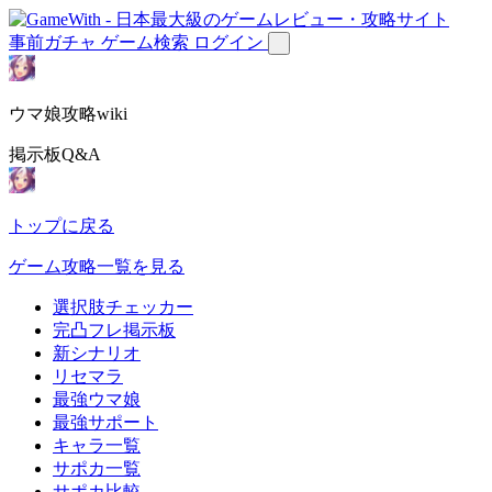
事前ガチャ
ゲーム検索
ログイン
ウマ娘攻略wiki
掲示板Q&A
トップに戻る
ゲーム攻略一覧を見る
選択肢チェッカー
完凸フレ掲示板
新シナリオ
リセマラ
最強ウマ娘
最強サポート
キャラ一覧
サポカ一覧
サポカ比較