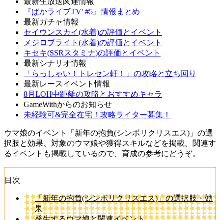
最新生放送関連情報
『ぱかライブTV' #5』情報まとめ
最新ガチャ情報
セイウンスカイ(水着)の評価とイベント
メジロブライト(水着)の評価とイベント
キセキ(SSRスタミナ)の評価とイベント
最新シナリオ情報
「らっしゃい！トレセン軒！」の攻略と立ち回り
最新レースイベント情報
8月LOH中距離の攻略とおすすめキャラ
GameWithからのお知らせ
未経験可&完全在宅！攻略ライター募集！
ウマ娘のイベント「新年の抱負(シンボリクリスエス)」の選
択肢と効果、対象のウマ娘や獲得スキルなどを掲載。関連す
るイベントも掲載しているので、育成の参考にどうぞ。
目次
「新年の抱負(シンボリクリスエス)」の選択肢・効
果
発生するウマ娘と関連イベント