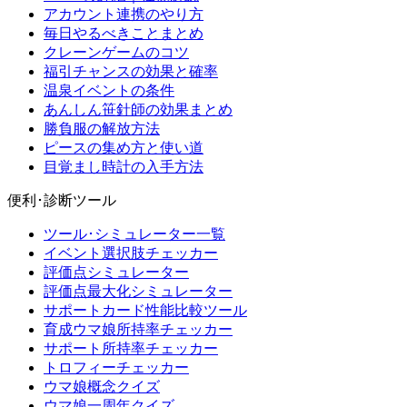
アカウント連携のやり方
毎日やるべきことまとめ
クレーンゲームのコツ
福引チャンスの効果と確率
温泉イベントの条件
あんしん笹針師の効果まとめ
勝負服の解放方法
ピースの集め方と使い道
目覚まし時計の入手方法
便利･診断ツール
ツール･シミュレーター一覧
イベント選択肢チェッカー
評価点シミュレーター
評価点最大化シミュレーター
サポートカード性能比較ツール
育成ウマ娘所持率チェッカー
サポート所持率チェッカー
トロフィーチェッカー
ウマ娘概念クイズ
ウマ娘一周年クイズ