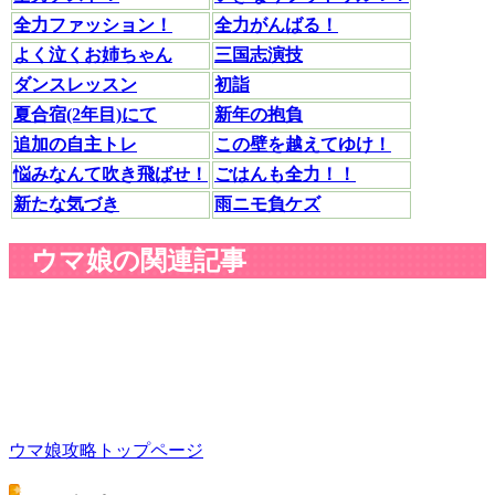
全力ファッション！
全力がんばる！
よく泣くお姉ちゃん
三国志演技
ダンスレッスン
初詣
夏合宿(2年目)にて
新年の抱負
追加の自主トレ
この壁を越えてゆけ！
悩みなんて吹き飛ばせ！
ごはんも全力！！
新たな気づき
雨ニモ負ケズ
ウマ娘の関連記事
ウマ娘攻略トップページ