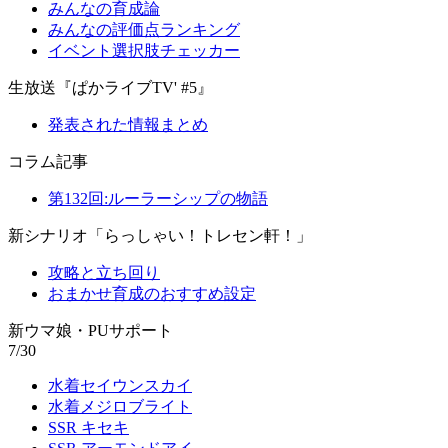
みんなの育成論
みんなの評価点ランキング
イベント選択肢チェッカー
生放送『ぱかライブTV' #5』
発表された情報まとめ
コラム記事
第132回:ルーラーシップの物語
新シナリオ「らっしゃい！トレセン軒！」
攻略と立ち回り
おまかせ育成のおすすめ設定
新ウマ娘・PUサポート
7/30
水着セイウンスカイ
水着メジロブライト
SSR キセキ