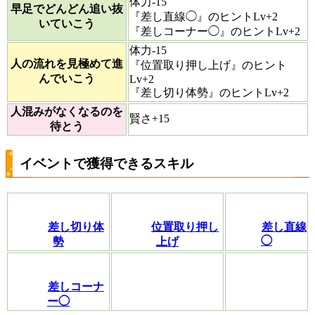
体力-15
早足でどんどん追い抜
『差し直線◯』のヒントLv+2
いていこう
『差しコーナー◯』のヒントLv+2
体力-15
人の流れを見極めて進
『位置取り押し上げ』のヒント
んでいこう
Lv+2
『差し切り体勢』のヒントLv+2
人混みがなくなるのを
賢さ+15
待とう
イベントで獲得できるスキル
差し切り体
位置取り押し
差し直線
◯
勢
上げ
差しコーナ
ー◯