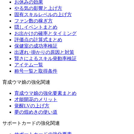
お休みの効果
やる気の影響と上げ方
固有スキルレベルの上げ方
ファン数の稼ぎ方
隠しイベントまとめ
お出かけの確率とタイミング
評価点の計算式まとめ
保健室の成功率検証
出遅れ･掛かりの原因と対策
賢さによるスキル発動率検証
アイテム一覧
称号一覧と取得条件
育成ウマ娘の強化関連
育成ウマ娘の強化要素まとめ
才能開花のメリット
覚醒LVの上げ方
夢の煌めきの使い道
サポートカードの強化関連