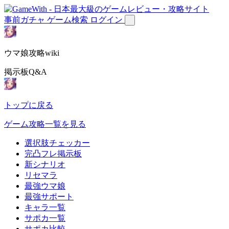
事前ガチャ
ゲーム検索
ログイン
ウマ娘攻略wiki
掲示板Q&A
トップに戻る
ゲーム攻略一覧を見る
選択肢チェッカー
完凸フレ掲示板
新シナリオ
リセマラ
最強ウマ娘
最強サポート
キャラ一覧
サポカ一覧
サポカ比較