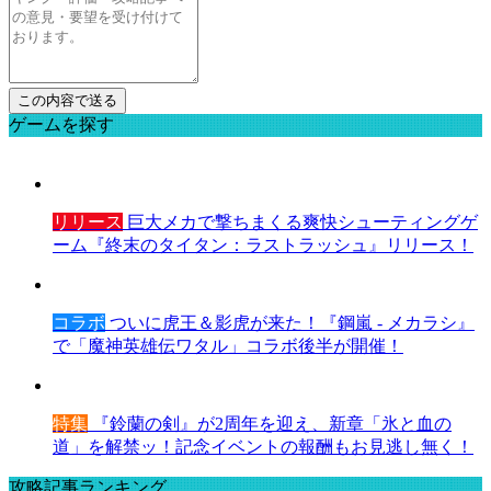
ゲームを探す
リリース
巨大メカで撃ちまくる爽快シューティングゲ
ーム『終末のタイタン：ラストラッシュ』リリース！
コラボ
ついに虎王＆影虎が来た！『鋼嵐 - メカラシ』
で「魔神英雄伝ワタル」コラボ後半が開催！
特集
『鈴蘭の剣』が2周年を迎え、新章「氷と血の
道」を解禁ッ！記念イベントの報酬もお見逃し無く！
攻略記事ランキング