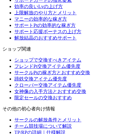
サポートカードの強化要素
効率の良いLvの上げ方
上限解放のやり方とメリット
マニーの効率的な稼ぎ方
サポートPtの効率的な稼ぎ方
サポート応援ボーナスの上げ方
解放結晶のおすすめサポート
ショップ関連
ショップで交換すべきアイテム
フレンドPt交換アイテム優先度
サークルPtの稼ぎ方とおすすめ交換
蹄鉄交換アイテム優先度
クローバー交換アイテム優先度
女神像の入手方法とおすすめ交換
限定セールの交換おすすめ
その他の初心者向け情報
サークルの解放条件とメリット
チーム競技場について解説
TP/RPの詳細｜仕様解説