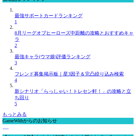
最強サポートカードランキング
1
8月リーグオブヒーローズ中距離の攻略とおすすめキャ
ラ
2
最強キャラ(ウマ娘)評価ランキング
3
フレンド募集掲示板｜星3因子＆完凸絞り込み検索
4
新シナリオ「らっしゃい！トレセン軒！」の攻略と立
ち回り
5
もっとみる
GameWithからのお知らせ