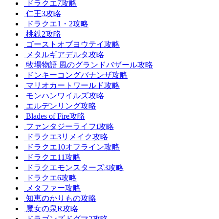
ドラクエ7攻略
仁王3攻略
ドラクエ1・2攻略
桃鉄2攻略
ゴーストオブヨウテイ攻略
メタルギアデルタ攻略
牧場物語 風のグランドバザール攻略
ドンキーコングバナンザ攻略
マリオカートワールド攻略
モンハンワイルズ攻略
エルデンリング攻略
Blades of Fire攻略
ファンタジーライフi攻略
ドラクエ3リメイク攻略
ドラクエ10オフライン攻略
ドラクエ11攻略
ドラクエモンスターズ3攻略
ドラクエ6攻略
メタファー攻略
知恵のかりもの攻略
魔女の泉R攻略
ドラゴンズドグマ2攻略