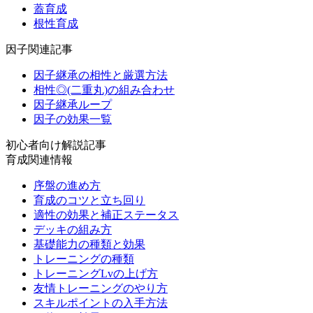
蓋育成
根性育成
因子関連記事
因子継承の相性と厳選方法
相性◎(二重丸)の組み合わせ
因子継承ループ
因子の効果一覧
初心者向け解説記事
育成関連情報
序盤の進め方
育成のコツと立ち回り
適性の効果と補正ステータス
デッキの組み方
基礎能力の種類と効果
トレーニングの種類
トレーニングLvの上げ方
友情トレーニングのやり方
スキルポイントの入手方法