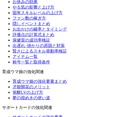
お休みの効果
やる気の影響と上げ方
固有スキルレベルの上げ方
ファン数の稼ぎ方
隠しイベントまとめ
お出かけの確率とタイミング
評価点の計算式まとめ
保健室の成功率検証
出遅れ･掛かりの原因と対策
賢さによるスキル発動率検証
アイテム一覧
称号一覧と取得条件
育成ウマ娘の強化関連
育成ウマ娘の強化要素まとめ
才能開花のメリット
覚醒LVの上げ方
夢の煌めきの使い道
サポートカードの強化関連