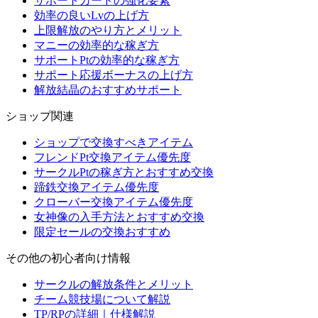
サポートカードの強化要素
効率の良いLvの上げ方
上限解放のやり方とメリット
マニーの効率的な稼ぎ方
サポートPtの効率的な稼ぎ方
サポート応援ボーナスの上げ方
解放結晶のおすすめサポート
ショップ関連
ショップで交換すべきアイテム
フレンドPt交換アイテム優先度
サークルPtの稼ぎ方とおすすめ交換
蹄鉄交換アイテム優先度
クローバー交換アイテム優先度
女神像の入手方法とおすすめ交換
限定セールの交換おすすめ
その他の初心者向け情報
サークルの解放条件とメリット
チーム競技場について解説
TP/RPの詳細｜仕様解説