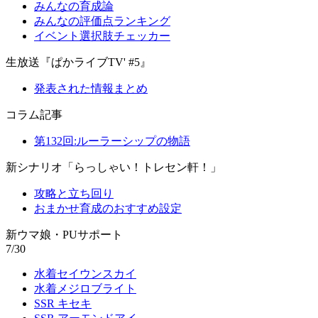
みんなの育成論
みんなの評価点ランキング
イベント選択肢チェッカー
生放送『ぱかライブTV' #5』
発表された情報まとめ
コラム記事
第132回:ルーラーシップの物語
新シナリオ「らっしゃい！トレセン軒！」
攻略と立ち回り
おまかせ育成のおすすめ設定
新ウマ娘・PUサポート
7/30
水着セイウンスカイ
水着メジロブライト
SSR キセキ