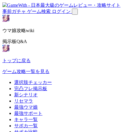
事前ガチャ
ゲーム検索
ログイン
ウマ娘攻略wiki
掲示板Q&A
トップに戻る
ゲーム攻略一覧を見る
選択肢チェッカー
完凸フレ掲示板
新シナリオ
リセマラ
最強ウマ娘
最強サポート
キャラ一覧
サポカ一覧
サポカ比較