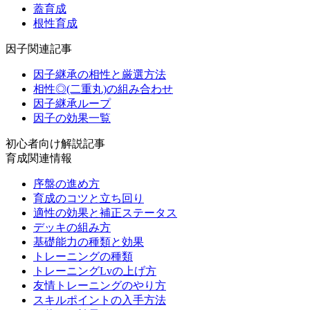
蓋育成
根性育成
因子関連記事
因子継承の相性と厳選方法
相性◎(二重丸)の組み合わせ
因子継承ループ
因子の効果一覧
初心者向け解説記事
育成関連情報
序盤の進め方
育成のコツと立ち回り
適性の効果と補正ステータス
デッキの組み方
基礎能力の種類と効果
トレーニングの種類
トレーニングLvの上げ方
友情トレーニングのやり方
スキルポイントの入手方法