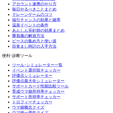
アカウント連携のやり方
毎日やるべきことまとめ
クレーンゲームのコツ
福引チャンスの効果と確率
温泉イベントの条件
あんしん笹針師の効果まとめ
勝負服の解放方法
ピースの集め方と使い道
目覚まし時計の入手方法
便利･診断ツール
ツール･シミュレーター一覧
イベント選択肢チェッカー
評価点シミュレーター
評価点最大化シミュレーター
サポートカード性能比較ツール
育成ウマ娘所持率チェッカー
サポート所持率チェッカー
トロフィーチェッカー
ウマ娘概念クイズ
ウマ娘一周年クイズ