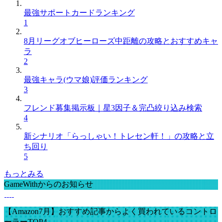
最強サポートカードランキング
1
8月リーグオブヒーローズ中距離の攻略とおすすめキャ
ラ
2
最強キャラ(ウマ娘)評価ランキング
3
フレンド募集掲示板｜星3因子＆完凸絞り込み検索
4
新シナリオ「らっしゃい！トレセン軒！」の攻略と立
ち回り
5
もっとみる
GameWithからのお知らせ
【Amazon7月】おすすめ記事からよく買われているコントロ
ーラーTOP4