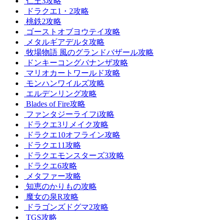
仁王3攻略
ドラクエ1・2攻略
桃鉄2攻略
ゴーストオブヨウテイ攻略
メタルギアデルタ攻略
牧場物語 風のグランドバザール攻略
ドンキーコングバナンザ攻略
マリオカートワールド攻略
モンハンワイルズ攻略
エルデンリング攻略
Blades of Fire攻略
ファンタジーライフi攻略
ドラクエ3リメイク攻略
ドラクエ10オフライン攻略
ドラクエ11攻略
ドラクエモンスターズ3攻略
ドラクエ6攻略
メタファー攻略
知恵のかりもの攻略
魔女の泉R攻略
ドラゴンズドグマ2攻略
TGS攻略