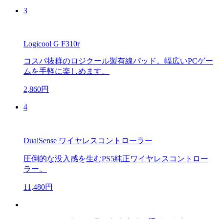
3
Logicool G F310r
コスパ抜群のロジクール製有線パッド。幅広いPCゲー
ムを手軽に楽しめます。
2,860円
4
DualSense ワイヤレスコントローラー
圧倒的な没入感を生むPS5純正ワイヤレスコントロー
ラー。
11,480円