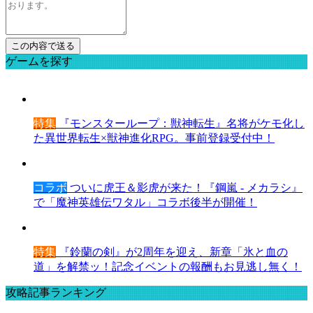
ゲームを探す
特集
『モンスターループ：獣神転生』名将がケモ化し
た異世界転生×獣神進化RPG。事前登録受付中！
コラボ
ついに虎王＆影虎が来た！『鋼嵐 - メカラシ』
で「魔神英雄伝ワタル」コラボ後半が開催！
特集
『鈴蘭の剣』が2周年を迎え、新章「氷と血の
道」を解禁ッ！記念イベントの報酬もお見逃し無く！
攻略記事ランキング