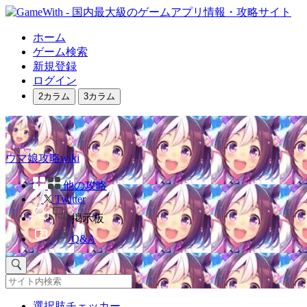
ホーム
ゲーム検索
新規登録
ログイン
2カラム
3カラム
ウマ娘攻略wiki
他の攻略
Twitter
掲示板
Q&A
選択肢チェッカー