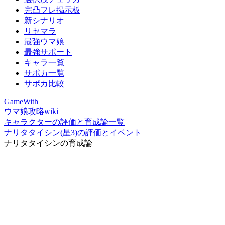
完凸フレ掲示板
新シナリオ
リセマラ
最強ウマ娘
最強サポート
キャラ一覧
サポカ一覧
サポカ比較
GameWith
ウマ娘攻略wiki
キャラクターの評価と育成論一覧
ナリタタイシン(星3)の評価とイベント
ナリタタイシンの育成論