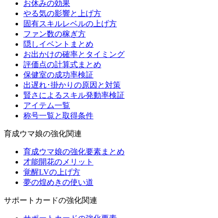
お休みの効果
やる気の影響と上げ方
固有スキルレベルの上げ方
ファン数の稼ぎ方
隠しイベントまとめ
お出かけの確率とタイミング
評価点の計算式まとめ
保健室の成功率検証
出遅れ･掛かりの原因と対策
賢さによるスキル発動率検証
アイテム一覧
称号一覧と取得条件
育成ウマ娘の強化関連
育成ウマ娘の強化要素まとめ
才能開花のメリット
覚醒LVの上げ方
夢の煌めきの使い道
サポートカードの強化関連