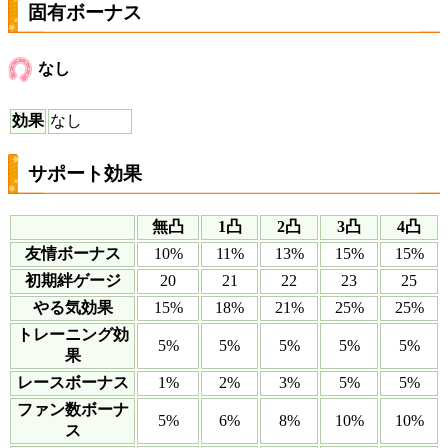
固有ボーナス
なし
効果
なし
サポート効果
無凸
1凸
2凸
3凸
4凸
友情ボーナス
10%
11%
13%
15%
15%
初期絆ゲージ
20
21
22
23
25
やる気効果
15%
18%
21%
25%
25%
トレーニング効
5%
5%
5%
5%
5%
果
レースボーナス
1%
2%
3%
5%
5%
ファン数ボーナ
5%
6%
8%
10%
10%
ス