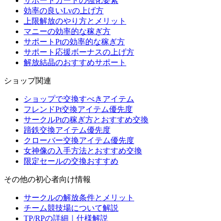
サポートカードの強化要素
効率の良いLvの上げ方
上限解放のやり方とメリット
マニーの効率的な稼ぎ方
サポートPtの効率的な稼ぎ方
サポート応援ボーナスの上げ方
解放結晶のおすすめサポート
ショップ関連
ショップで交換すべきアイテム
フレンドPt交換アイテム優先度
サークルPtの稼ぎ方とおすすめ交換
蹄鉄交換アイテム優先度
クローバー交換アイテム優先度
女神像の入手方法とおすすめ交換
限定セールの交換おすすめ
その他の初心者向け情報
サークルの解放条件とメリット
チーム競技場について解説
TP/RPの詳細｜仕様解説