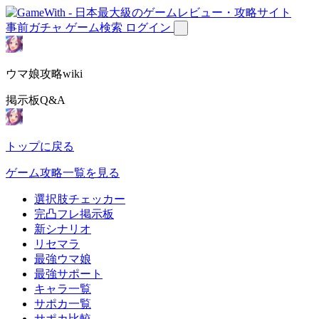
事前ガチャ
ゲーム検索
ログイン
ウマ娘攻略wiki
掲示板Q&A
トップに戻る
ゲーム攻略一覧を見る
選択肢チェッカー
完凸フレ掲示板
新シナリオ
リセマラ
最強ウマ娘
最強サポート
キャラ一覧
サポカ一覧
サポカ比較