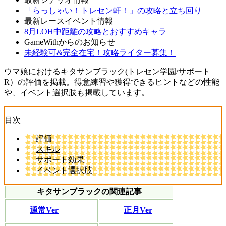
「らっしゃい！トレセン軒！」の攻略と立ち回り
最新レースイベント情報
8月LOH中距離の攻略とおすすめキャラ
GameWithからのお知らせ
未経験可&完全在宅！攻略ライター募集！
ウマ娘におけるキタサンブラック(トレセン学園/サポート
R）の評価を掲載。得意練習や獲得できるヒントなどの性能
や、イベント選択肢も掲載しています。
目次
評価
スキル
サポート効果
イベント選択肢
キタサンブラックの関連記事
通常Ver
正月Ver