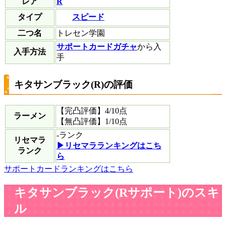
レア
R
スピード
タイプ
二つ名
トレセン学園
サポートカードガチャ
から入
入手方法
手
キタサンブラック(R)の評価
【完凸評価】
4
/10点
ラーメン
【無凸評価】
1
/10点
-
ランク
リセマラ
▶︎リセマラランキングはこち
ランク
ら
サポートカードランキングはこちら
キタサンブラック(Rサポート)のスキ
ル