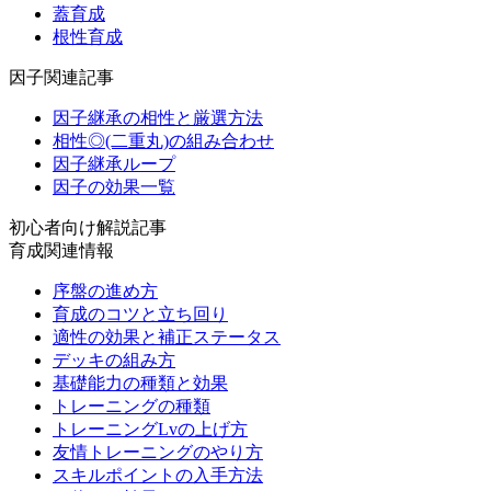
蓋育成
根性育成
因子関連記事
因子継承の相性と厳選方法
相性◎(二重丸)の組み合わせ
因子継承ループ
因子の効果一覧
初心者向け解説記事
育成関連情報
序盤の進め方
育成のコツと立ち回り
適性の効果と補正ステータス
デッキの組み方
基礎能力の種類と効果
トレーニングの種類
トレーニングLvの上げ方
友情トレーニングのやり方
スキルポイントの入手方法