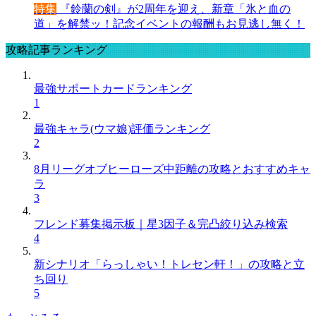
特集
『鈴蘭の剣』が2周年を迎え、新章「氷と血の
道」を解禁ッ！記念イベントの報酬もお見逃し無く！
攻略記事ランキング
最強サポートカードランキング
1
最強キャラ(ウマ娘)評価ランキング
2
8月リーグオブヒーローズ中距離の攻略とおすすめキャ
ラ
3
フレンド募集掲示板｜星3因子＆完凸絞り込み検索
4
新シナリオ「らっしゃい！トレセン軒！」の攻略と立
ち回り
5