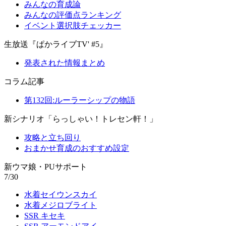
みんなの育成論
みんなの評価点ランキング
イベント選択肢チェッカー
生放送『ぱかライブTV' #5』
発表された情報まとめ
コラム記事
第132回:ルーラーシップの物語
新シナリオ「らっしゃい！トレセン軒！」
攻略と立ち回り
おまかせ育成のおすすめ設定
新ウマ娘・PUサポート
7/30
水着セイウンスカイ
水着メジロブライト
SSR キセキ