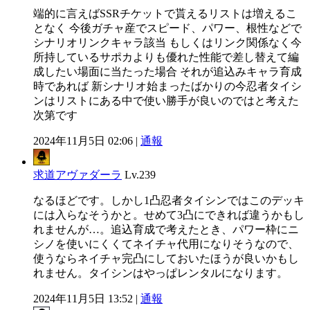
端的に言えばSSRチケットで貰えるリストは増えるこ
となく 今後ガチャ産でスピード、パワー、根性などで
シナリオリンクキャラ該当 もしくはリンク関係なく今
所持しているサポカよりも優れた性能で差し替えて編
成したい場面に当たった場合 それが追込みキャラ育成
時であれば 新シナリオ始まったばかりの今忍者タイシ
ンはリストにある中で使い勝手が良いのではと考えた
次第です
2024年11月5日 02:06 |
通報
求道アヴァダーラ
Lv.239
なるほどです。しかし1凸忍者タイシンではこのデッキ
には入らなそうかと。せめて3凸にできれば違うかもし
れませんが…。追込育成で考えたとき、パワー枠にニ
シノを使いにくくてネイチャ代用になりそうなので、
使うならネイチャ完凸にしておいたほうが良いかもし
れません。タイシンはやっぱレンタルになります。
2024年11月5日 13:52 |
通報