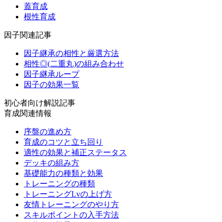
蓋育成
根性育成
因子関連記事
因子継承の相性と厳選方法
相性◎(二重丸)の組み合わせ
因子継承ループ
因子の効果一覧
初心者向け解説記事
育成関連情報
序盤の進め方
育成のコツと立ち回り
適性の効果と補正ステータス
デッキの組み方
基礎能力の種類と効果
トレーニングの種類
トレーニングLvの上げ方
友情トレーニングのやり方
スキルポイントの入手方法