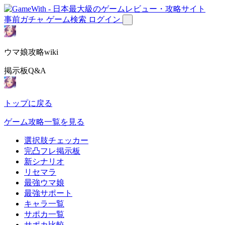
事前ガチャ
ゲーム検索
ログイン
ウマ娘攻略wiki
掲示板Q&A
トップに戻る
ゲーム攻略一覧を見る
選択肢チェッカー
完凸フレ掲示板
新シナリオ
リセマラ
最強ウマ娘
最強サポート
キャラ一覧
サポカ一覧
サポカ比較