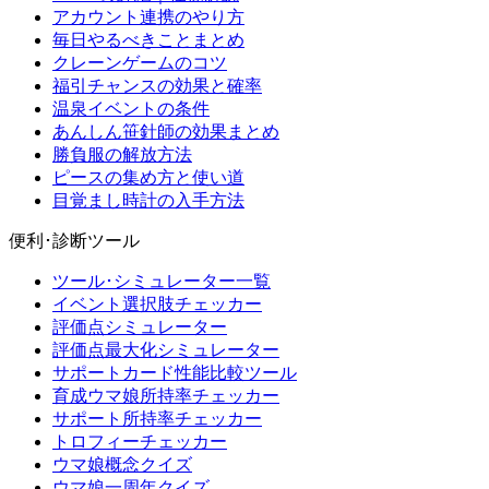
アカウント連携のやり方
毎日やるべきことまとめ
クレーンゲームのコツ
福引チャンスの効果と確率
温泉イベントの条件
あんしん笹針師の効果まとめ
勝負服の解放方法
ピースの集め方と使い道
目覚まし時計の入手方法
便利･診断ツール
ツール･シミュレーター一覧
イベント選択肢チェッカー
評価点シミュレーター
評価点最大化シミュレーター
サポートカード性能比較ツール
育成ウマ娘所持率チェッカー
サポート所持率チェッカー
トロフィーチェッカー
ウマ娘概念クイズ
ウマ娘一周年クイズ