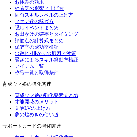
お休みの効果
やる気の影響と上げ方
固有スキルレベルの上げ方
ファン数の稼ぎ方
隠しイベントまとめ
お出かけの確率とタイミング
評価点の計算式まとめ
保健室の成功率検証
出遅れ･掛かりの原因と対策
賢さによるスキル発動率検証
アイテム一覧
称号一覧と取得条件
育成ウマ娘の強化関連
育成ウマ娘の強化要素まとめ
才能開花のメリット
覚醒LVの上げ方
夢の煌めきの使い道
サポートカードの強化関連