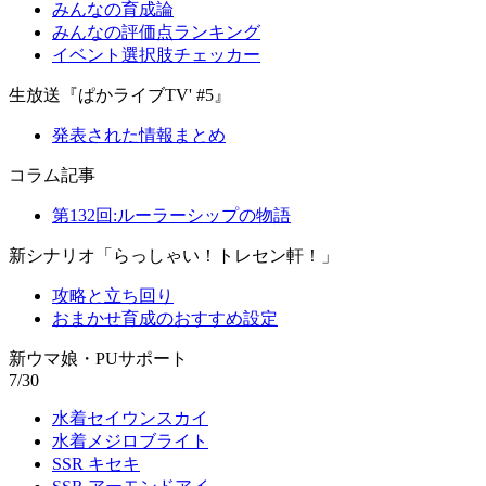
みんなの育成論
みんなの評価点ランキング
イベント選択肢チェッカー
生放送『ぱかライブTV' #5』
発表された情報まとめ
コラム記事
第132回:ルーラーシップの物語
新シナリオ「らっしゃい！トレセン軒！」
攻略と立ち回り
おまかせ育成のおすすめ設定
新ウマ娘・PUサポート
7/30
水着セイウンスカイ
水着メジロブライト
SSR キセキ