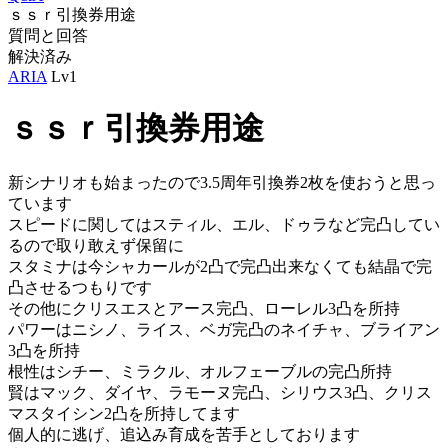
ｓｓｒ引換券用途
質問と回答
解決済み
ARIA
Lv1
ｓｓｒ引換券用途
新シナリオも始まったので3.5周年引換券2枚を使おうと思っ
ています
スピードに関してはスティル、エル、ドゥラなど完凸してい
るので取り敢えず保留に
スタミナは今シャカールが2凸で完凸出来なくても結晶で完
凸させるつもりです
その他にクリスエスとアース完凸、ローレル3凸を所持
パワーはニシノ、ライス、ベガ完凸のネイチャ、ブライアン
3凸を所持
根性はシチー、ミラクル、オルフェーブルの完凸所持
賢はマック、ダイヤ、ラモーヌ完凸、シリウス3凸、クリス
マスタイシン2凸を所持してます
個人的に逃げ、追込み育成を苦手としております