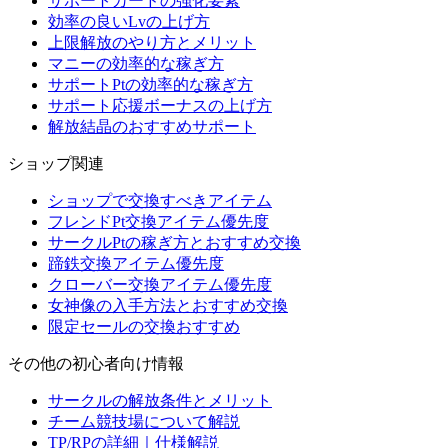
サポートカードの強化要素
効率の良いLvの上げ方
上限解放のやり方とメリット
マニーの効率的な稼ぎ方
サポートPtの効率的な稼ぎ方
サポート応援ボーナスの上げ方
解放結晶のおすすめサポート
ショップ関連
ショップで交換すべきアイテム
フレンドPt交換アイテム優先度
サークルPtの稼ぎ方とおすすめ交換
蹄鉄交換アイテム優先度
クローバー交換アイテム優先度
女神像の入手方法とおすすめ交換
限定セールの交換おすすめ
その他の初心者向け情報
サークルの解放条件とメリット
チーム競技場について解説
TP/RPの詳細｜仕様解説