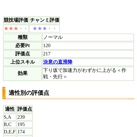
競技場評価
チャンミ評価
種類
ノーマル
必要Pt
120
評価点
217
上位スキル
決意の直滑降
下り坂で加速力がわずかに上がる＜作
効果
戦・先行＞
適性別の評価点
適性
評価点
S,A
239
B,C
195
D,E,F
174