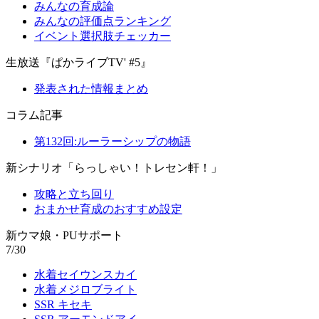
みんなの育成論
みんなの評価点ランキング
イベント選択肢チェッカー
生放送『ぱかライブTV' #5』
発表された情報まとめ
コラム記事
第132回:ルーラーシップの物語
新シナリオ「らっしゃい！トレセン軒！」
攻略と立ち回り
おまかせ育成のおすすめ設定
新ウマ娘・PUサポート
7/30
水着セイウンスカイ
水着メジロブライト
SSR キセキ