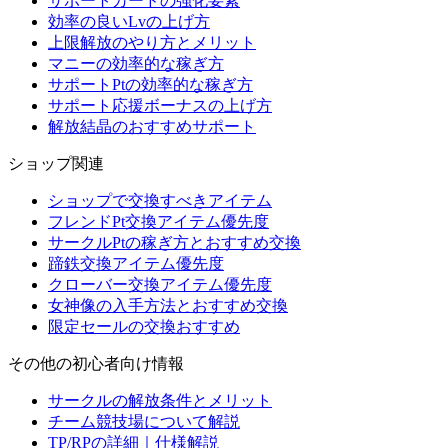
サポートカードの強化要素
効率の良いLvの上げ方
上限解放のやり方とメリット
マニーの効率的な稼ぎ方
サポートPtの効率的な稼ぎ方
サポート応援ボーナスの上げ方
解放結晶のおすすめサポート
ショップ関連
ショップで交換すべきアイテム
フレンドPt交換アイテム優先度
サークルPtの稼ぎ方とおすすめ交換
蹄鉄交換アイテム優先度
クローバー交換アイテム優先度
女神像の入手方法とおすすめ交換
限定セールの交換おすすめ
その他の初心者向け情報
サークルの解放条件とメリット
チーム競技場について解説
TP/RPの詳細｜仕様解説