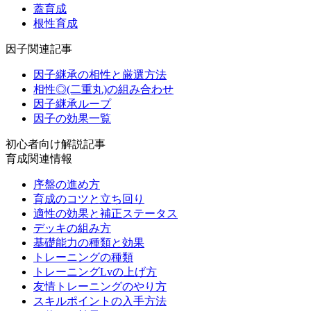
蓋育成
根性育成
因子関連記事
因子継承の相性と厳選方法
相性◎(二重丸)の組み合わせ
因子継承ループ
因子の効果一覧
初心者向け解説記事
育成関連情報
序盤の進め方
育成のコツと立ち回り
適性の効果と補正ステータス
デッキの組み方
基礎能力の種類と効果
トレーニングの種類
トレーニングLvの上げ方
友情トレーニングのやり方
スキルポイントの入手方法