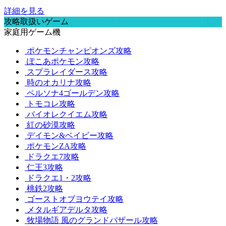
詳細を見る
攻略取扱いゲーム
家庭用ゲーム機
ポケモンチャンピオンズ攻略
ぽこあポケモン攻略
スプラレイダース攻略
時のオカリナ攻略
ペルソナ4ゴールデン攻略
トモコレ攻略
バイオレクイエム攻略
紅の砂漠攻略
デイモン&ベイビー攻略
ポケモンZA攻略
ドラクエ7攻略
仁王3攻略
ドラクエ1・2攻略
桃鉄2攻略
ゴーストオブヨウテイ攻略
メタルギアデルタ攻略
牧場物語 風のグランドバザール攻略