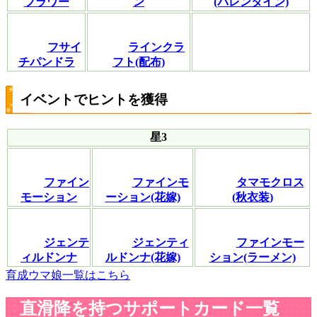
フラワー
ン
(バレンタイン)
フサイ
ラインクラ
チパンドラ
フト(配布)
イベントでヒントを獲得
星3
ファイン
ファインモ
タマモクロス
モーション
ーション(花嫁)
(秋衣装)
ジェンテ
ジェンティ
ファインモー
ィルドンナ
ルドンナ(花嫁)
ション(ラーメン)
育成ウマ娘一覧はこちら
直滑降を持つサポートカード一覧