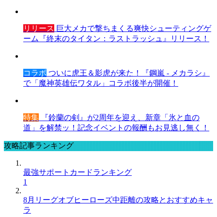
リリース
巨大メカで撃ちまくる爽快シューティングゲ
ーム『終末のタイタン：ラストラッシュ』リリース！
コラボ
ついに虎王＆影虎が来た！『鋼嵐 - メカラシ』
で「魔神英雄伝ワタル」コラボ後半が開催！
特集
『鈴蘭の剣』が2周年を迎え、新章「氷と血の
道」を解禁ッ！記念イベントの報酬もお見逃し無く！
攻略記事ランキング
最強サポートカードランキング
1
8月リーグオブヒーローズ中距離の攻略とおすすめキャ
ラ