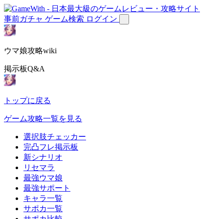
事前ガチャ
ゲーム検索
ログイン
ウマ娘攻略wiki
掲示板Q&A
トップに戻る
ゲーム攻略一覧を見る
選択肢チェッカー
完凸フレ掲示板
新シナリオ
リセマラ
最強ウマ娘
最強サポート
キャラ一覧
サポカ一覧
サポカ比較