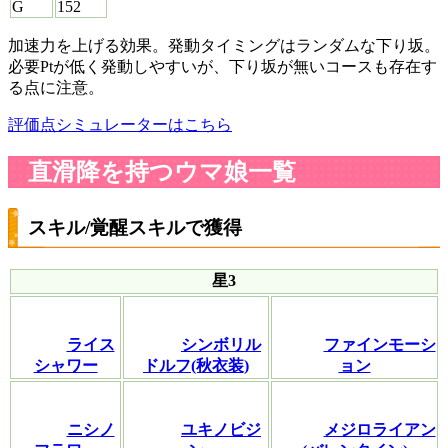
G
152
加速力を上げる効果。発動タイミングはランダムな下り坂。
必要Ptが低く発動しやすいが、下り坂が無いコースも存在す
る点に注意。
評価点シミュレーターはこちら
直滑降を持つウマ娘一覧
スキル/覚醒スキルで獲得
星3
ライス
シンボリル
ファインモーシ
シャワー
ドルフ(秋衣装)
ョン
ニシノ
ユキノビジ
メジロライアン