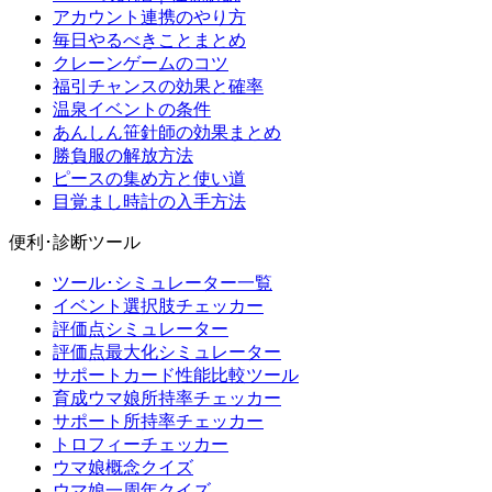
アカウント連携のやり方
毎日やるべきことまとめ
クレーンゲームのコツ
福引チャンスの効果と確率
温泉イベントの条件
あんしん笹針師の効果まとめ
勝負服の解放方法
ピースの集め方と使い道
目覚まし時計の入手方法
便利･診断ツール
ツール･シミュレーター一覧
イベント選択肢チェッカー
評価点シミュレーター
評価点最大化シミュレーター
サポートカード性能比較ツール
育成ウマ娘所持率チェッカー
サポート所持率チェッカー
トロフィーチェッカー
ウマ娘概念クイズ
ウマ娘一周年クイズ