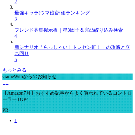
2
最強キャラ(ウマ娘)評価ランキング
3
フレンド募集掲示板｜星3因子＆完凸絞り込み検索
4
新シナリオ「らっしゃい！トレセン軒！」の攻略と立
ち回り
5
もっとみる
GameWithからのお知らせ
【Amazon7月】おすすめ記事からよく買われているコントロ
ーラーTOP4
PR
1