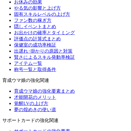
お休みの効果
やる気の影響と上げ方
固有スキルレベルの上げ方
ファン数の稼ぎ方
隠しイベントまとめ
お出かけの確率とタイミング
評価点の計算式まとめ
保健室の成功率検証
出遅れ･掛かりの原因と対策
賢さによるスキル発動率検証
アイテム一覧
称号一覧と取得条件
育成ウマ娘の強化関連
育成ウマ娘の強化要素まとめ
才能開花のメリット
覚醒LVの上げ方
夢の煌めきの使い道
サポートカードの強化関連