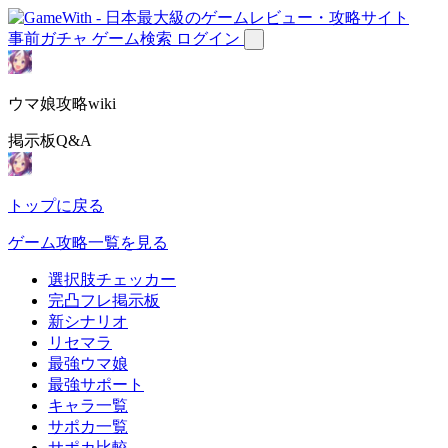
事前ガチャ
ゲーム検索
ログイン
ウマ娘攻略wiki
掲示板Q&A
トップに戻る
ゲーム攻略一覧を見る
選択肢チェッカー
完凸フレ掲示板
新シナリオ
リセマラ
最強ウマ娘
最強サポート
キャラ一覧
サポカ一覧
サポカ比較