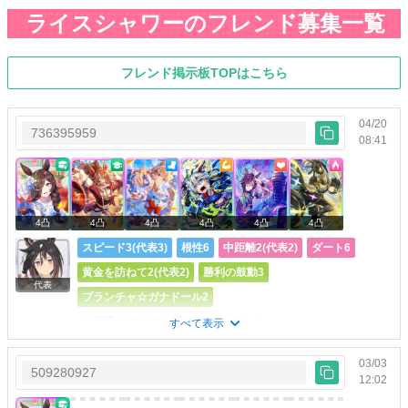
ライスシャワーのフレンド募集一覧
フレンド掲示板TOPはこちら
04/20
736395959
08:41
4凸
4凸
4凸
4凸
4凸
4凸
スピード3(代表3)
根性6
中距離2(代表2)
ダート6
黄金を訪ねて2(代表2)
勝利の鼓動3
代表
プランチャ☆ガナドール2
白因子81 ダート用のステゴです
すべて表示
03/03
509280927
12:02