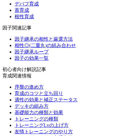
デバフ育成
蓋育成
根性育成
因子関連記事
因子継承の相性と厳選方法
相性◎(二重丸)の組み合わせ
因子継承ループ
因子の効果一覧
初心者向け解説記事
育成関連情報
序盤の進め方
育成のコツと立ち回り
適性の効果と補正ステータス
デッキの組み方
基礎能力の種類と効果
トレーニングの種類
トレーニングLvの上げ方
友情トレーニングのやり方