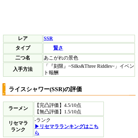
レア
SSR
賢さ
タイプ
二つ名
あこがれの景色
「『刻限』~Silks&Three Riddles~」イベン
入手方法
ト報酬
ライスシャワー(SSR)の評価
【完凸評価】
4.5
/10点
ラーメン
【無凸評価】
1.5
/10点
-
ランク
リセマラ
▶︎リセマラランキングはこち
ランク
ら