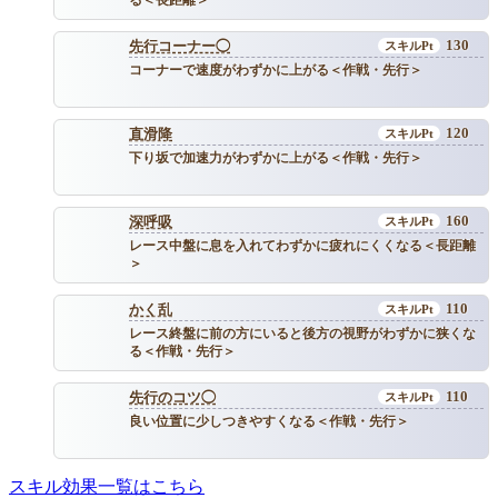
130
先行コーナー◯
コーナーで速度がわずかに上がる＜作戦・先行＞
120
直滑降
下り坂で加速力がわずかに上がる＜作戦・先行＞
160
深呼吸
レース中盤に息を入れてわずかに疲れにくくなる＜長距離
＞
110
かく乱
レース終盤に前の方にいると後方の視野がわずかに狭くな
る＜作戦・先行＞
110
先行のコツ◯
良い位置に少しつきやすくなる＜作戦・先行＞
スキル効果一覧はこちら