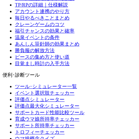
TP/RPの詳細｜仕様解説
アカウント連携のやり方
毎日やるべきことまとめ
クレーンゲームのコツ
福引チャンスの効果と確率
温泉イベントの条件
あんしん笹針師の効果まとめ
勝負服の解放方法
ピースの集め方と使い道
目覚まし時計の入手方法
便利･診断ツール
ツール･シミュレーター一覧
イベント選択肢チェッカー
評価点シミュレーター
評価点最大化シミュレーター
サポートカード性能比較ツール
育成ウマ娘所持率チェッカー
サポート所持率チェッカー
トロフィーチェッカー
ウマ娘概念クイズ