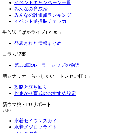
イベントキャンペーン一覧
みんなの育成論
みんなの評価点ランキング
イベント選択肢チェッカー
生放送『ぱかライブTV' #5』
発表された情報まとめ
コラム記事
第132回:ルーラーシップの物語
新シナリオ「らっしゃい！トレセン軒！」
攻略と立ち回り
おまかせ育成のおすすめ設定
新ウマ娘・PUサポート
7/30
水着セイウンスカイ
水着メジロブライト