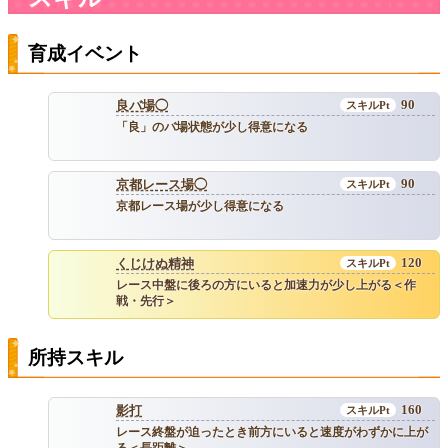
育成イベント
90
良バ場◯
「良」のバ場状態が少し得意になる
90
京都レース場◯
京都レース場が少し得意になる
120
くじけぬ精神
レース中盤に後ろの方にいると加速力が少し上がる＜作
戦・先行＞
所持スキル
160
影打
レース終盤が迫ったとき前方にいると速度がわずかに上が
る＜長距離＞