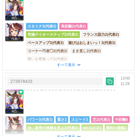
4凸
スタミナ3(代表3)
長距離2(代表2)
究極テイオーステップ2(代表2)
フランス語力2(代表2)
代表
ペースアップ3(代表3)
遊びはおしまいっ！3(代表3)
コーナー巧者◯2(代表2)
まき直し2(代表2)
想いを背負って2(代表2)
すべて表示
フレンド募集中です。サポカは固定ではありません
が、あまり所持していません。 初心者も大歓迎
12/30
273978433
11:28
4凸
パワー3(代表3)
賢さ3
スピード3
芝2(代表2)
中距離6
汝、皇帝の神威を見よ2(代表2)
win Q.E.D1
勝利の鼓動2
代表
白因子省略54あります 19戦19勝
すべて表示