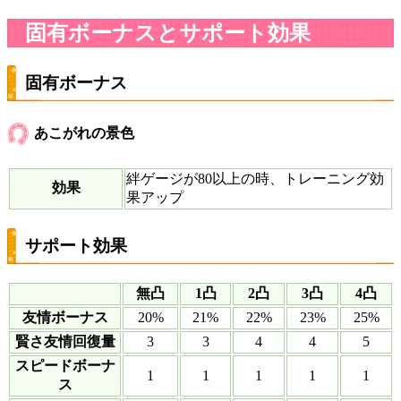
固有ボーナスとサポート効果
固有ボーナス
あこがれの景色
絆ゲージが80以上の時、トレーニング効
効果
果アップ
サポート効果
無凸
1凸
2凸
3凸
4凸
友情ボーナス
20%
21%
22%
23%
25%
賢さ友情回復量
3
3
4
4
5
スピードボーナ
1
1
1
1
1
ス