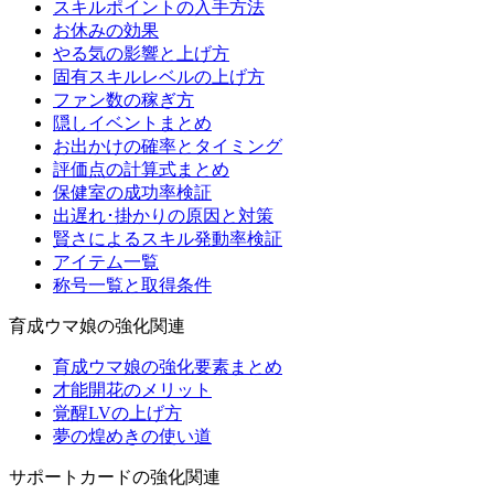
スキルポイントの入手方法
お休みの効果
やる気の影響と上げ方
固有スキルレベルの上げ方
ファン数の稼ぎ方
隠しイベントまとめ
お出かけの確率とタイミング
評価点の計算式まとめ
保健室の成功率検証
出遅れ･掛かりの原因と対策
賢さによるスキル発動率検証
アイテム一覧
称号一覧と取得条件
育成ウマ娘の強化関連
育成ウマ娘の強化要素まとめ
才能開花のメリット
覚醒LVの上げ方
夢の煌めきの使い道
サポートカードの強化関連