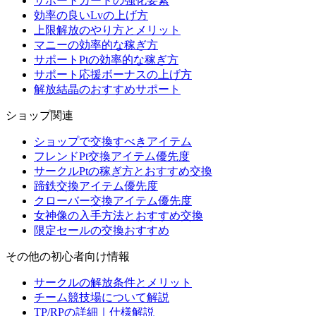
サポートカードの強化要素
効率の良いLvの上げ方
上限解放のやり方とメリット
マニーの効率的な稼ぎ方
サポートPtの効率的な稼ぎ方
サポート応援ボーナスの上げ方
解放結晶のおすすめサポート
ショップ関連
ショップで交換すべきアイテム
フレンドPt交換アイテム優先度
サークルPtの稼ぎ方とおすすめ交換
蹄鉄交換アイテム優先度
クローバー交換アイテム優先度
女神像の入手方法とおすすめ交換
限定セールの交換おすすめ
その他の初心者向け情報
サークルの解放条件とメリット
チーム競技場について解説
TP/RPの詳細｜仕様解説