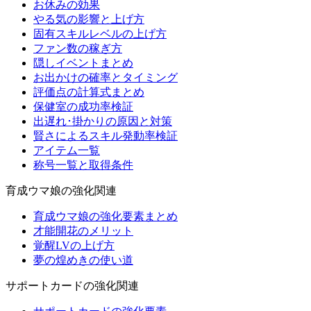
お休みの効果
やる気の影響と上げ方
固有スキルレベルの上げ方
ファン数の稼ぎ方
隠しイベントまとめ
お出かけの確率とタイミング
評価点の計算式まとめ
保健室の成功率検証
出遅れ･掛かりの原因と対策
賢さによるスキル発動率検証
アイテム一覧
称号一覧と取得条件
育成ウマ娘の強化関連
育成ウマ娘の強化要素まとめ
才能開花のメリット
覚醒LVの上げ方
夢の煌めきの使い道
サポートカードの強化関連