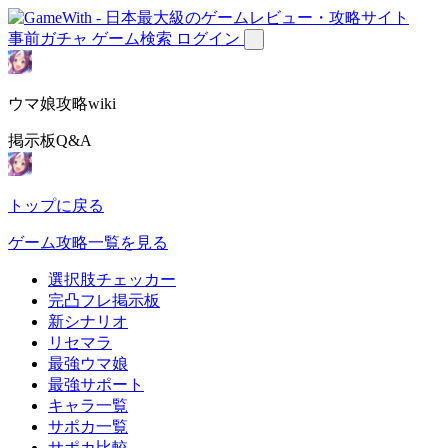
事前ガチャ
ゲーム検索
ログイン
ウマ娘攻略wiki
掲示板Q&A
トップに戻る
ゲーム攻略一覧を見る
選択肢チェッカー
完凸フレ掲示板
新シナリオ
リセマラ
最強ウマ娘
最強サポート
キャラ一覧
サポカ一覧
サポカ比較