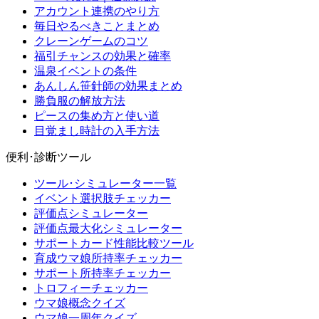
アカウント連携のやり方
毎日やるべきことまとめ
クレーンゲームのコツ
福引チャンスの効果と確率
温泉イベントの条件
あんしん笹針師の効果まとめ
勝負服の解放方法
ピースの集め方と使い道
目覚まし時計の入手方法
便利･診断ツール
ツール･シミュレーター一覧
イベント選択肢チェッカー
評価点シミュレーター
評価点最大化シミュレーター
サポートカード性能比較ツール
育成ウマ娘所持率チェッカー
サポート所持率チェッカー
トロフィーチェッカー
ウマ娘概念クイズ
ウマ娘一周年クイズ