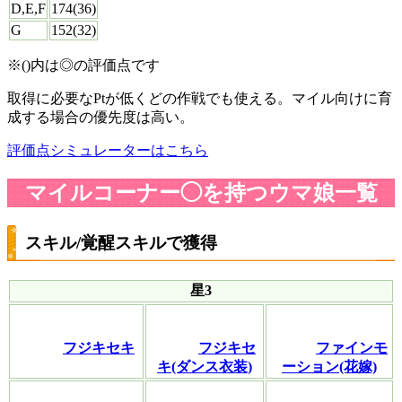
D,E,F
174(36)
G
152(32)
※()内は◎の評価点です
取得に必要なPtが低くどの作戦でも使える。マイル向けに育
成する場合の優先度は高い。
評価点シミュレーターはこちら
マイルコーナー◯を持つウマ娘一覧
スキル/覚醒スキルで獲得
星3
フジキセキ
フジキセ
ファインモ
キ(ダンス衣装)
ーション(花嫁)