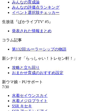
みんなの育成論
みんなの評価点ランキング
イベント選択肢チェッカー
生放送『ぱかライブTV' #5』
発表された情報まとめ
コラム記事
第132回:ルーラーシップの物語
新シナリオ「らっしゃい！トレセン軒！」
攻略と立ち回り
おまかせ育成のおすすめ設定
新ウマ娘・PUサポート
7/30
水着セイウンスカイ
水着メジロブライト
SSR キセキ