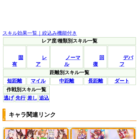
スキル効果一覧｜絞込み機能付き
レア度/種類別スキル一覧
固
レ
ノーマ
回
デバ
有
ア
ル
復
フ
距離別スキル一覧
短距離
マイル
中距離
長距離
ダート
作戦別スキル一覧
逃げ
先行
差し
追込
キャラ関連リンク