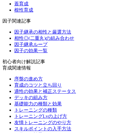
蓋育成
根性育成
因子関連記事
因子継承の相性と厳選方法
相性◎(二重丸)の組み合わせ
因子継承ループ
因子の効果一覧
初心者向け解説記事
育成関連情報
序盤の進め方
育成のコツと立ち回り
適性の効果と補正ステータス
デッキの組み方
基礎能力の種類と効果
トレーニングの種類
トレーニングLvの上げ方
友情トレーニングのやり方
スキルポイントの入手方法