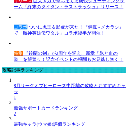
リリース
巨大メカで撃ちまくる爽快シューティングゲ
ーム『終末のタイタン：ラストラッシュ』リリース！
コラボ
ついに虎王＆影虎が来た！『鋼嵐 - メカラシ』
で「魔神英雄伝ワタル」コラボ後半が開催！
特集
『鈴蘭の剣』が2周年を迎え、新章「氷と血の
道」を解禁ッ！記念イベントの報酬もお見逃し無く！
攻略記事ランキング
8月リーグオブヒーローズ中距離の攻略とおすすめキャ
ラ
1
最強サポートカードランキング
2
最強キャラ(ウマ娘)評価ランキング