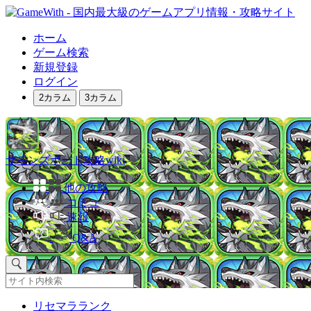
ホーム
ゲーム検索
新規登録
ログイン
2カラム
3カラム
サモンズボード攻略wiki
他の攻略
コミュ
速報
Q&A
リセマラランク