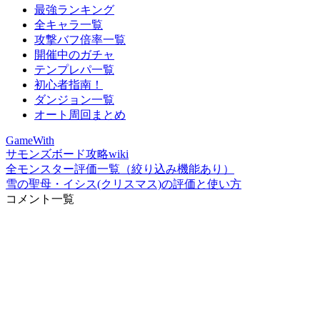
最強ランキング
全キャラ一覧
攻撃バフ倍率一覧
開催中のガチャ
テンプレパ一覧
初心者指南！
ダンジョン一覧
オート周回まとめ
GameWith
サモンズボード攻略wiki
全モンスター評価一覧（絞り込み機能あり）
雪の聖母・イシス(クリスマス)の評価と使い方
コメント一覧