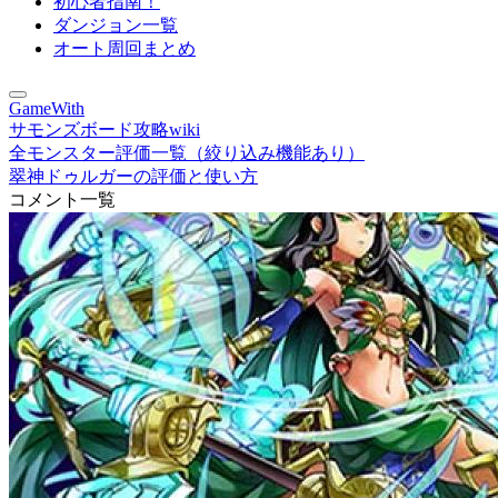
初心者指南！
ダンジョン一覧
オート周回まとめ
GameWith
サモンズボード攻略wiki
全モンスター評価一覧（絞り込み機能あり）
翠神ドゥルガーの評価と使い方
コメント一覧