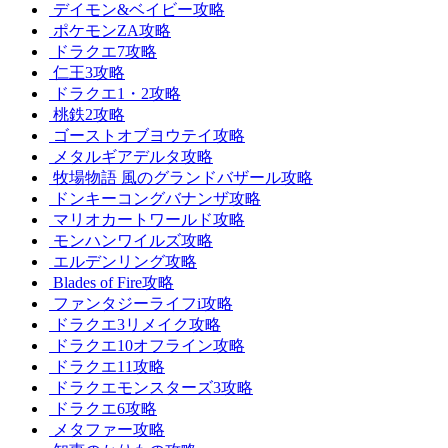
デイモン&ベイビー攻略
ポケモンZA攻略
ドラクエ7攻略
仁王3攻略
ドラクエ1・2攻略
桃鉄2攻略
ゴーストオブヨウテイ攻略
メタルギアデルタ攻略
牧場物語 風のグランドバザール攻略
ドンキーコングバナンザ攻略
マリオカートワールド攻略
モンハンワイルズ攻略
エルデンリング攻略
Blades of Fire攻略
ファンタジーライフi攻略
ドラクエ3リメイク攻略
ドラクエ10オフライン攻略
ドラクエ11攻略
ドラクエモンスターズ3攻略
ドラクエ6攻略
メタファー攻略