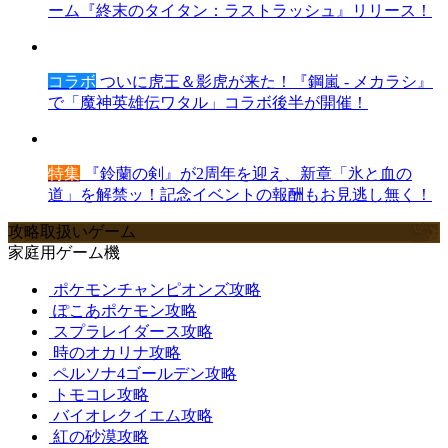
ーム『終末のタイタン：ラストラッシュ』リリース！
コラボ
ついに虎王＆影虎が来た！『鋼嵐 - メカラシ』
で「魔神英雄伝ワタル」コラボ後半が開催！
特集
『鈴蘭の剣』が2周年を迎え、新章「氷と血の
道」を解禁ッ！記念イベントの報酬もお見逃し無く！
攻略取扱いゲーム
家庭用ゲーム機
ポケモンチャンピオンズ攻略
ぽこあポケモン攻略
スプラレイダース攻略
時のオカリナ攻略
ペルソナ4ゴールデン攻略
トモコレ攻略
バイオレクイエム攻略
紅の砂漠攻略