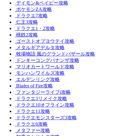
デイモン&ベイビー攻略
ポケモンZA攻略
ドラクエ7攻略
仁王3攻略
ドラクエ1・2攻略
桃鉄2攻略
ゴーストオブヨウテイ攻略
メタルギアデルタ攻略
牧場物語 風のグランドバザール攻略
ドンキーコングバナンザ攻略
マリオカートワールド攻略
モンハンワイルズ攻略
エルデンリング攻略
Blades of Fire攻略
ファンタジーライフi攻略
ドラクエ3リメイク攻略
ドラクエ10オフライン攻略
ドラクエ11攻略
ドラクエモンスターズ3攻略
ドラクエ6攻略
メタファー攻略