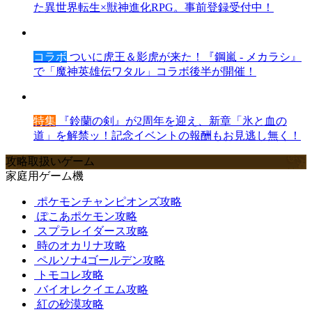
た異世界転生×獣神進化RPG。事前登録受付中！
コラボ
ついに虎王＆影虎が来た！『鋼嵐 - メカラシ』
で「魔神英雄伝ワタル」コラボ後半が開催！
特集
『鈴蘭の剣』が2周年を迎え、新章「氷と血の
道」を解禁ッ！記念イベントの報酬もお見逃し無く！
攻略取扱いゲーム
家庭用ゲーム機
ポケモンチャンピオンズ攻略
ぽこあポケモン攻略
スプラレイダース攻略
時のオカリナ攻略
ペルソナ4ゴールデン攻略
トモコレ攻略
バイオレクイエム攻略
紅の砂漠攻略