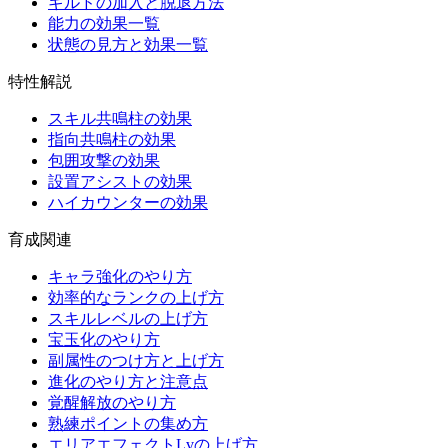
ギルドの加入と脱退方法
能力の効果一覧
状態の見方と効果一覧
特性解説
スキル共鳴柱の効果
指向共鳴柱の効果
包囲攻撃の効果
設置アシストの効果
ハイカウンターの効果
育成関連
キャラ強化のやり方
効率的なランクの上げ方
スキルレベルの上げ方
宝玉化のやり方
副属性のつけ方と上げ方
進化のやり方と注意点
覚醒解放のやり方
熟練ポイントの集め方
エリアエフェクトLvの上げ方