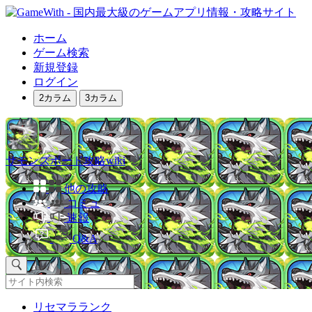
ホーム
ゲーム検索
新規登録
ログイン
2カラム
3カラム
サモンズボード攻略wiki
他の攻略
コミュ
速報
Q&A
リセマラランク