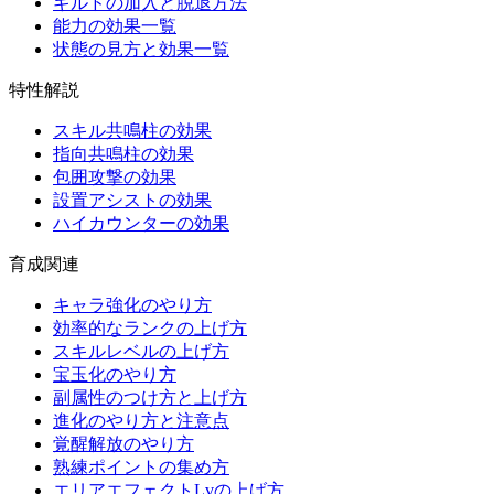
ギルドの加入と脱退方法
能力の効果一覧
状態の見方と効果一覧
特性解説
スキル共鳴柱の効果
指向共鳴柱の効果
包囲攻撃の効果
設置アシストの効果
ハイカウンターの効果
育成関連
キャラ強化のやり方
効率的なランクの上げ方
スキルレベルの上げ方
宝玉化のやり方
副属性のつけ方と上げ方
進化のやり方と注意点
覚醒解放のやり方
熟練ポイントの集め方
エリアエフェクトLvの上げ方