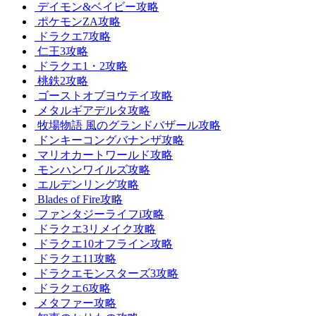
デイモン&ベイビー攻略
ポケモンZA攻略
ドラクエ7攻略
仁王3攻略
ドラクエ1・2攻略
桃鉄2攻略
ゴーストオブヨウテイ攻略
メタルギアデルタ攻略
牧場物語 風のグランドバザール攻略
ドンキーコングバナンザ攻略
マリオカートワールド攻略
モンハンワイルズ攻略
エルデンリング攻略
Blades of Fire攻略
ファンタジーライフi攻略
ドラクエ3リメイク攻略
ドラクエ10オフライン攻略
ドラクエ11攻略
ドラクエモンスターズ3攻略
ドラクエ6攻略
メタファー攻略