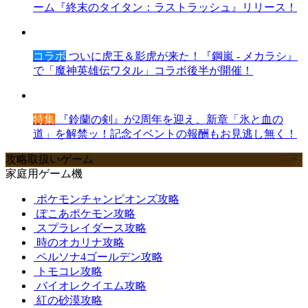
ーム『終末のタイタン：ラストラッシュ』リリース！
コラボ
ついに虎王＆影虎が来た！『鋼嵐 - メカラシ』
で「魔神英雄伝ワタル」コラボ後半が開催！
特集
『鈴蘭の剣』が2周年を迎え、新章「氷と血の
道」を解禁ッ！記念イベントの報酬もお見逃し無く！
攻略取扱いゲーム
家庭用ゲーム機
ポケモンチャンピオンズ攻略
ぽこあポケモン攻略
スプラレイダース攻略
時のオカリナ攻略
ペルソナ4ゴールデン攻略
トモコレ攻略
バイオレクイエム攻略
紅の砂漠攻略