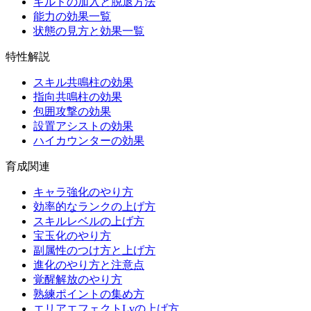
ギルドの加入と脱退方法
能力の効果一覧
状態の見方と効果一覧
特性解説
スキル共鳴柱の効果
指向共鳴柱の効果
包囲攻撃の効果
設置アシストの効果
ハイカウンターの効果
育成関連
キャラ強化のやり方
効率的なランクの上げ方
スキルレベルの上げ方
宝玉化のやり方
副属性のつけ方と上げ方
進化のやり方と注意点
覚醒解放のやり方
熟練ポイントの集め方
エリアエフェクトLvの上げ方