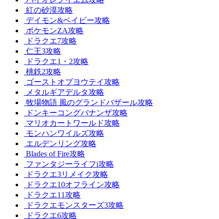
紅の砂漠攻略
デイモン&ベイビー攻略
ポケモンZA攻略
ドラクエ7攻略
仁王3攻略
ドラクエ1・2攻略
桃鉄2攻略
ゴーストオブヨウテイ攻略
メタルギアデルタ攻略
牧場物語 風のグランドバザール攻略
ドンキーコングバナンザ攻略
マリオカートワールド攻略
モンハンワイルズ攻略
エルデンリング攻略
Blades of Fire攻略
ファンタジーライフi攻略
ドラクエ3リメイク攻略
ドラクエ10オフライン攻略
ドラクエ11攻略
ドラクエモンスターズ3攻略
ドラクエ6攻略