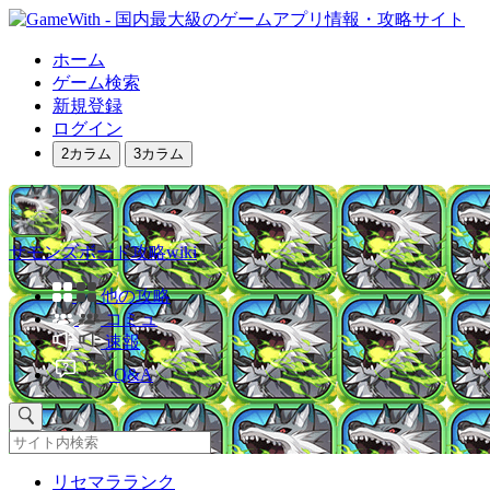
ホーム
ゲーム検索
新規登録
ログイン
2カラム
3カラム
サモンズボード攻略wiki
他の攻略
コミュ
速報
Q&A
リセマラランク