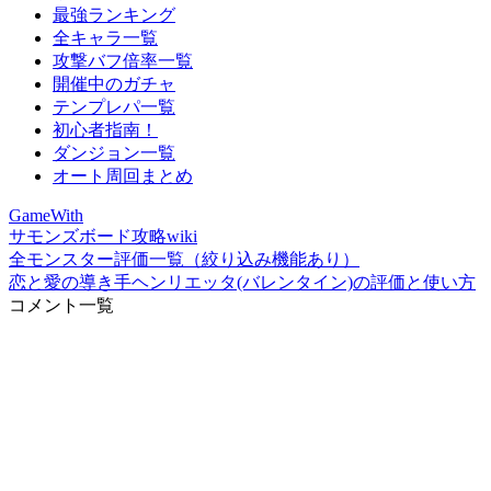
最強ランキング
全キャラ一覧
攻撃バフ倍率一覧
開催中のガチャ
テンプレパ一覧
初心者指南！
ダンジョン一覧
オート周回まとめ
GameWith
サモンズボード攻略wiki
全モンスター評価一覧（絞り込み機能あり）
恋と愛の導き手ヘンリエッタ(バレンタイン)の評価と使い方
コメント一覧