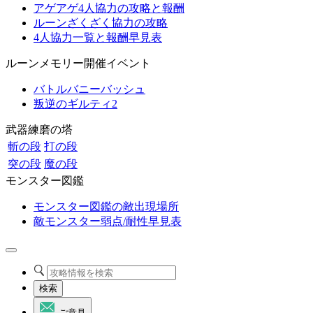
アゲアゲ4人協力の攻略と報酬
ルーンざくざく協力の攻略
4人協力一覧と報酬早見表
ルーンメモリー開催イベント
バトルバニーバッシュ
叛逆のギルティ2
武器練磨の塔
斬の段
打の段
突の段
魔の段
モンスター図鑑
モンスター図鑑の敵出現場所
敵モンスター弱点/耐性早見表
検索
ご意見