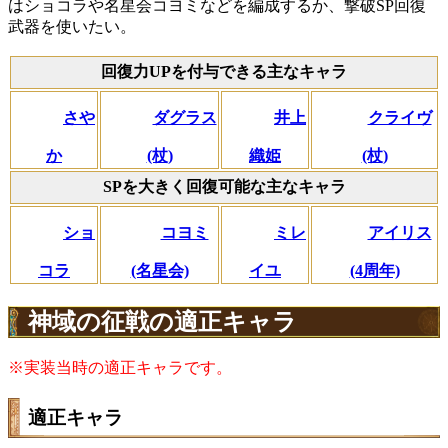
はショコラや名星会コヨミなどを編成するか、撃破SP回復
武器を使いたい。
回復力UPを付与できる主なキャラ
さや
ダグラス
井上
クライヴ
か
(杖)
織姫
(杖)
SPを大きく回復可能な主なキャラ
ショ
コヨミ
ミレ
アイリス
コラ
(名星会)
イユ
(4周年)
神域の征戦の適正キャラ
※実装当時の適正キャラです。
適正キャラ