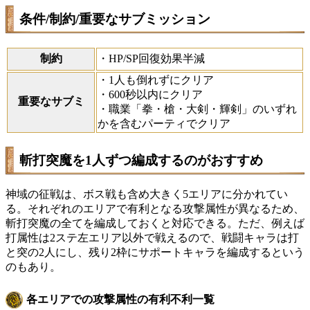
条件/制約/重要なサブミッション
制約
・HP/SP回復効果半減
・1人も倒れずにクリア
・600秒以内にクリア
重要なサブミ
・職業「拳・槍・大剣・輝剣」のいずれ
かを含むパーティでクリア
斬打突魔を1人ずつ編成するのがおすすめ
神域の征戦は、ボス戦も含め大きく5エリアに分かれてい
る。それぞれのエリアで有利となる攻撃属性が異なるため、
斬打突魔の全てを編成しておくと対応できる。ただ、例えば
打属性は2ステ左エリア以外で戦えるので、戦闘キャラは打
と突の2人にし、残り2枠にサポートキャラを編成するという
のもあり。
各エリアでの攻撃属性の有利不利一覧