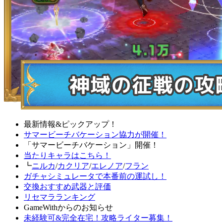
最新情報&ピックアップ！
サマービーチバケーション協力が開催！
「サマービーチバケーション」開催！
当たりキャラはこちら！
┗
ニルカ
/
カクリア
/
エレノア
/
フラン
ガチャシミュレータで本番前の運試し！
交換おすすめ武器と評価
リセマラランキング
GameWithからのお知らせ
未経験可&完全在宅！攻略ライター募集！