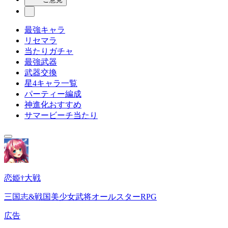
最強キャラ
リセマラ
当たりガチャ
最強武器
武器交換
星4キャラ一覧
パーティー編成
神進化おすすめ
サマービーチ当たり
恋姫†大戦
三国志&戦国美少女武将オールスターRPG
広告