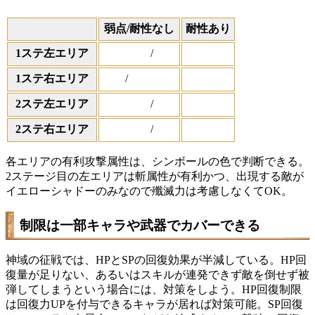
弱点/耐性なし
耐性あり
/
1ステ左エリア
/
1ステ右エリア
/
2ステ左エリア
/
2ステ右エリア
各エリアの有利攻撃属性は、シンボールの色で判断できる。
2ステージ目の左エリアは斬属性が有利かつ、出現する敵が
イエローシャドーのみなので殲滅力は考慮しなくてOK。
制限は一部キャラや武器でカバーできる
神域の征戦では、HPとSPの回復効果が半減している。HP回
復量が足りない、あるいはスキルが連発できず敵を倒せず被
弾してしまうという場合には、対策をしよう。HP回復制限
は回復力UPを付与できるキャラが居れば対策可能。SP回復