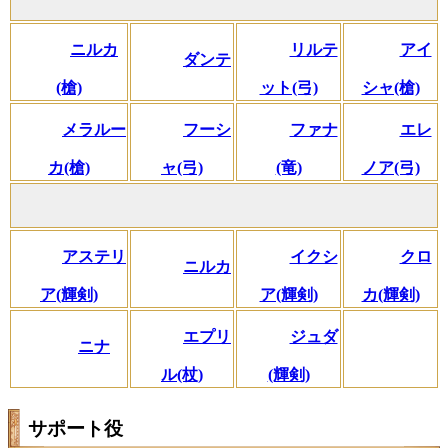
ニルカ
リルテ
アイ
ダンテ
(槍)
ット(弓)
シャ(槍)
メラルー
フーシ
ファナ
エレ
カ(槍)
ャ(弓)
(竜)
ノア(弓)
アステリ
イクシ
クロ
ニルカ
ア(輝剣)
ア(輝剣)
カ(輝剣)
エプリ
ジュダ
ニナ
ル(杖)
(輝剣)
サポート役