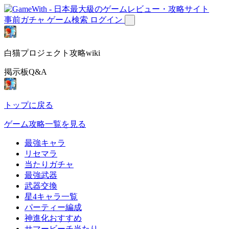
事前ガチャ
ゲーム検索
ログイン
白猫プロジェクト攻略wiki
掲示板Q&A
トップに戻る
ゲーム攻略一覧を見る
最強キャラ
リセマラ
当たりガチャ
最強武器
武器交換
星4キャラ一覧
パーティー編成
神進化おすすめ
サマービーチ当たり