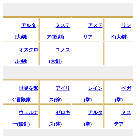
アルタ
ミステ
アステ
リン
(大剣)
ア(双剣)
リア
ド(大剣)
オスクロ
ユノス
ル(剣)
(大剣)
世界を繋
アイリ
レイン
ベガ
ぐ冒険家
ス(斧)
(拳)
(拳)
ウェルナ
ゼロキ
アルタ
ミス
ー(鎖剣)
ス(斧)
(拳)
テア