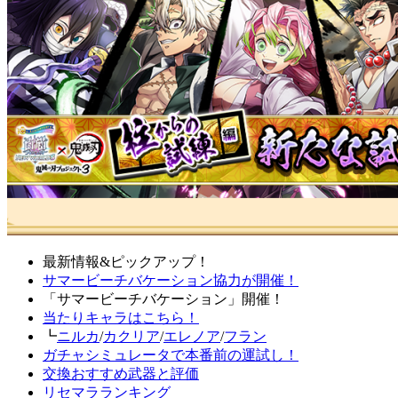
最新情報&ピックアップ！
サマービーチバケーション協力が開催！
「サマービーチバケーション」開催！
当たりキャラはこちら！
┗
ニルカ
/
カクリア
/
エレノア
/
フラン
ガチャシミュレータで本番前の運試し！
交換おすすめ武器と評価
リセマラランキング