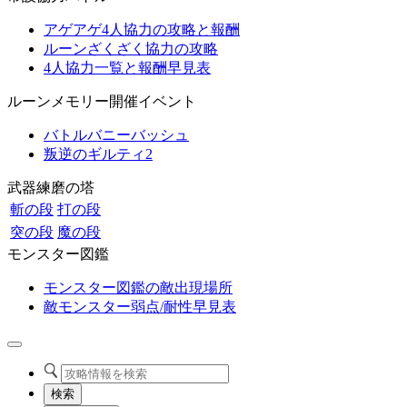
アゲアゲ4人協力の攻略と報酬
ルーンざくざく協力の攻略
4人協力一覧と報酬早見表
ルーンメモリー開催イベント
バトルバニーバッシュ
叛逆のギルティ2
武器練磨の塔
斬の段
打の段
突の段
魔の段
モンスター図鑑
モンスター図鑑の敵出現場所
敵モンスター弱点/耐性早見表
検索