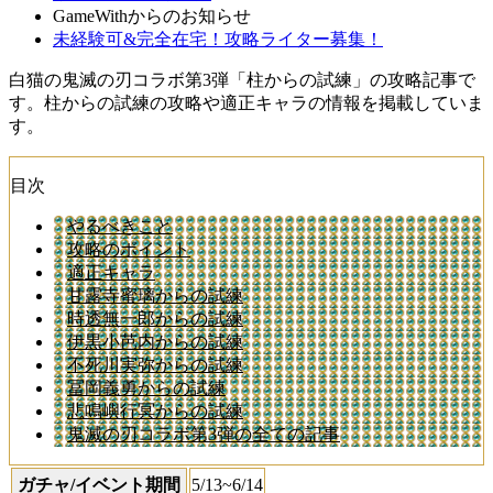
GameWithからのお知らせ
未経験可&完全在宅！攻略ライター募集！
白猫の鬼滅の刃コラボ第3弾「柱からの試練」の攻略記事で
す。柱からの試練の攻略や適正キャラの情報を掲載していま
す。
目次
やるべきこと
攻略のポイント
適正キャラ
甘露寺蜜璃からの試練
時透無一郎からの試練
伊黒小芭内からの試練
不死川実弥からの試練
冨岡義勇からの試練
悲鳴嶼行冥からの試練
鬼滅の刃コラボ第3弾の全ての記事
ガチャ/イベント期間
5/13~6/14