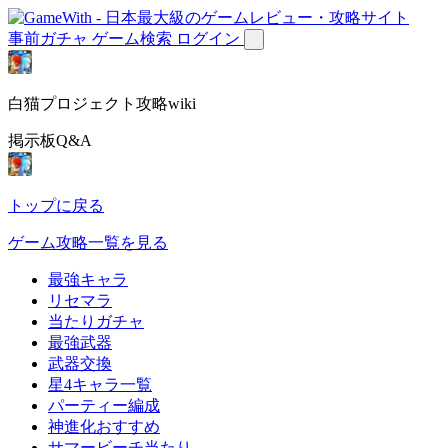
事前ガチャ
ゲーム検索
ログイン
白猫プロジェクト攻略wiki
掲示板Q&A
トップに戻る
ゲーム攻略一覧を見る
最強キャラ
リセマラ
当たりガチャ
最強武器
武器交換
星4キャラ一覧
パーティー編成
神進化おすすめ
サマービーチ当たり