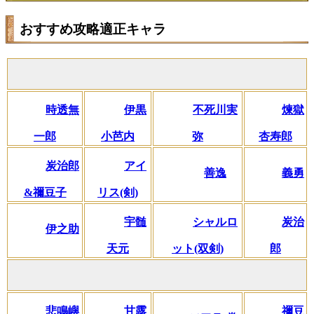
おすすめ攻略適正キャラ
時透無
伊黒
不死川実
煉獄
一郎
小芭内
弥
杏寿郎
炭治郎
アイ
善逸
義勇
&禰豆子
リス(剣)
宇髄
シャルロ
炭治
伊之助
天元
ット(双剣)
郎
悲鳴嶼
甘露
禰豆