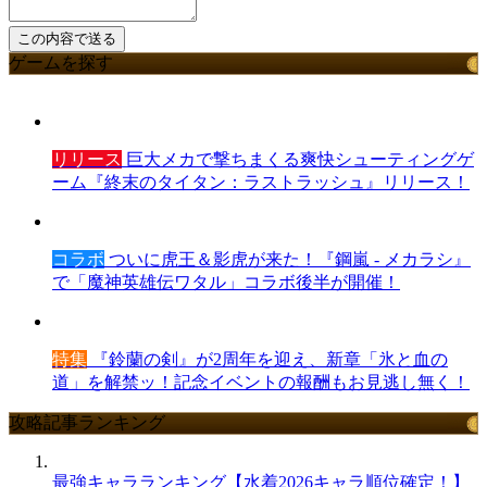
ゲームを探す
リリース
巨大メカで撃ちまくる爽快シューティングゲ
ーム『終末のタイタン：ラストラッシュ』リリース！
コラボ
ついに虎王＆影虎が来た！『鋼嵐 - メカラシ』
で「魔神英雄伝ワタル」コラボ後半が開催！
特集
『鈴蘭の剣』が2周年を迎え、新章「氷と血の
道」を解禁ッ！記念イベントの報酬もお見逃し無く！
攻略記事ランキング
最強キャラランキング【水着2026キャラ順位確定！】