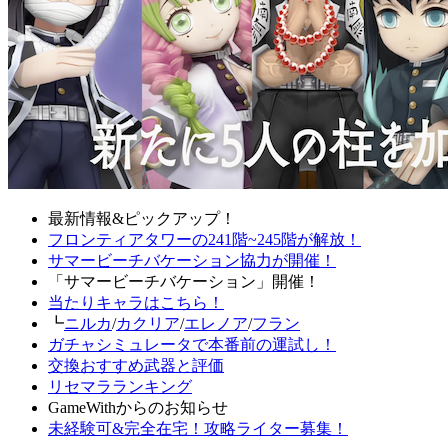
最新情報&ピックアップ！
フロンティアタワーの241階~245階が解放！
サマービーチバケーション協力が開催！
「サマービーチバケーション」開催！
当たりキャラはこちら！
┗
ニルカ
/
カクリア
/
エレノア
/
フラン
ガチャシミュレータで本番前の運試し！
交換おすすめ武器と評価
リセマラランキング
GameWithからのお知らせ
未経験可&完全在宅！攻略ライター募集！