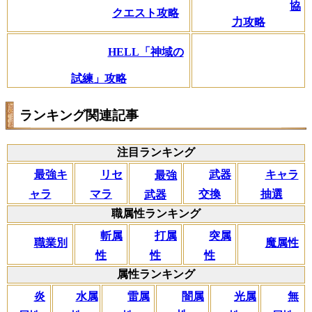
協
クエスト攻略
力攻略
HELL「神域の
試練」攻略
ランキング関連記事
注目ランキング
リセ
最強キ
武器
キャラ
最強
マラ
ャラ
交換
抽選
武器
職属性ランキング
斬属
打属
突属
職業別
魔属性
性
性
性
属性ランキング
闇属
炎
水属
雷属
光属
無