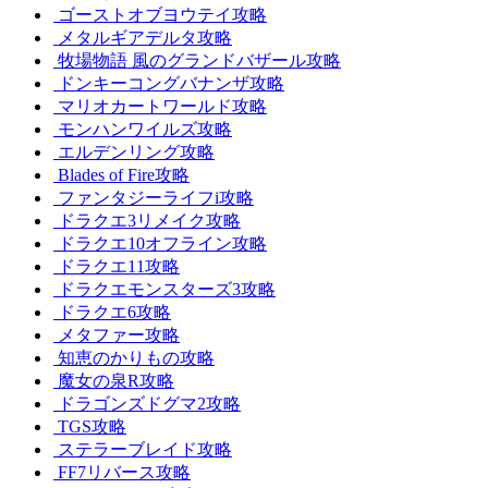
ゴーストオブヨウテイ攻略
メタルギアデルタ攻略
牧場物語 風のグランドバザール攻略
ドンキーコングバナンザ攻略
マリオカートワールド攻略
モンハンワイルズ攻略
エルデンリング攻略
Blades of Fire攻略
ファンタジーライフi攻略
ドラクエ3リメイク攻略
ドラクエ10オフライン攻略
ドラクエ11攻略
ドラクエモンスターズ3攻略
ドラクエ6攻略
メタファー攻略
知恵のかりもの攻略
魔女の泉R攻略
ドラゴンズドグマ2攻略
TGS攻略
ステラーブレイド攻略
FF7リバース攻略