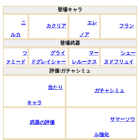
登場キャラ
ニ
エレ
カクリア
フラン
ルカ
ノア
登場武器
ツ
グライ
マー
シェー
ァミード
ドグレイシャー
レルークス
ヌドフリュイ
評価/ガチャシミュ
当たり
ガチャシミュ
キャラ
サマーソウ
武器の評価
ル強化