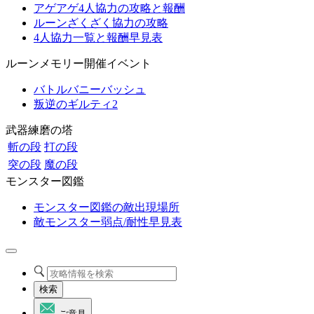
アゲアゲ4人協力の攻略と報酬
ルーンざくざく協力の攻略
4人協力一覧と報酬早見表
ルーンメモリー開催イベント
バトルバニーバッシュ
叛逆のギルティ2
武器練磨の塔
斬の段
打の段
突の段
魔の段
モンスター図鑑
モンスター図鑑の敵出現場所
敵モンスター弱点/耐性早見表
検索
ご意見