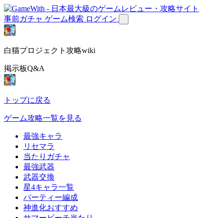
事前ガチャ
ゲーム検索
ログイン
白猫プロジェクト攻略wiki
掲示板Q&A
トップに戻る
ゲーム攻略一覧を見る
最強キャラ
リセマラ
当たりガチャ
最強武器
武器交換
星4キャラ一覧
パーティー編成
神進化おすすめ
サマービーチ当たり