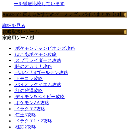
ーを徹底比較しています
Amazonで買えるおすすめゲーミングデバイスまとめ【ad】
詳細を見る
攻略取扱いゲーム
家庭用ゲーム機
ポケモンチャンピオンズ攻略
ぽこあポケモン攻略
スプラレイダース攻略
時のオカリナ攻略
ペルソナ4ゴールデン攻略
トモコレ攻略
バイオレクイエム攻略
紅の砂漠攻略
デイモン&ベイビー攻略
ポケモンZA攻略
ドラクエ7攻略
仁王3攻略
ドラクエ1・2攻略
桃鉄2攻略