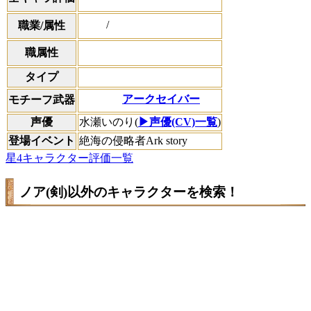
/
職業/属性
職属性
タイプ
アークセイバー
モチーフ武器
声優
水瀬いのり(
▶声優(CV)一覧
)
登場イベント
絶海の侵略者Ark story
星4キャラクター評価一覧
ノア(剣)以外のキャラクターを検索！