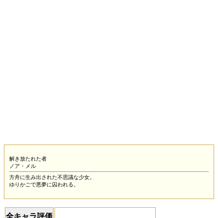
解き放たれた者
ノア・メル
方舟に生み出された不思議な少女。
ゆりかごで悪夢に囚われる。
全キャラ評価