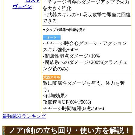
ロスト
・チャージ時会心ダメージアップで火力
ヴェイン
を大きく強化
・武器スキルのHP吸収攻撃で即座に回復
できる
▼タップで武器の性能を見る
オート
チャージ時会心ダメージ・アクション
スキル強化+50%
闇属性弱点ダメージ+10%
魔族系へのダメージ+200%(クラスチェ
ンジ後のみ)
武器スキル
敵に闇属性ダメージを与え、体力を奪
う。
<付与効果>
攻撃速度UP(60秒/50%)
チャージ時間短縮(60秒/50%)
最強武器ランキング
ノア(剣)の立ち回り・使い方を解説！