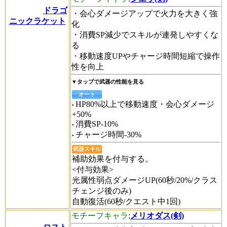
ドラゴ
・会心ダメージアップで火力を大きく強
ニックラケット
化
・消費SP減少でスキルが連発しやすくな
る
・移動速度UPやチャージ時間短縮で操作
性を向上
▼タップで武器の性能を見る
オート
HP80%以上で移動速度・会心ダメージ
+50%
消費SP-10%
チャージ時間-30%
武器スキル
補助効果を付与する。
<付与効果>
光属性弱点ダメージUP(60秒/20%/クラス
チェンジ後のみ)
自動復活(60秒/クエスト中1回)
モチーフキャラ
:
メリオダス(剣)