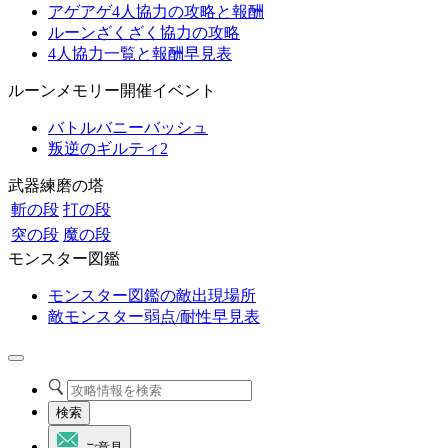
アゲアゲ4人協力の攻略と報酬
ルーンざくざく協力の攻略
4人協力一覧と報酬早見表
ルーンメモリー開催イベント
バトルバニーバッシュ
叛逆のギルティ2
武器練磨の塔
斬の段
打の段
突の段
魔の段
モンスター図鑑
モンスター図鑑の敵出現場所
敵モンスター弱点/耐性早見表
検索
ご意見