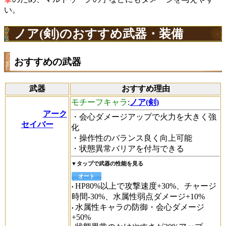
い。
ノア(剣)のおすすめ武器・装備
おすすめの武器
武器
おすすめ理由
モチーフキャラ
:
ノア(剣)
アーク
・会心ダメージアップで火力を大きく強
セイバー
化
・操作性のバランス良く向上可能
・状態異常バリアを付与できる
▼タップで武器の性能を見る
オート
HP80%以上で攻撃速度+30%、チャージ
時間-30%、水属性弱点ダメージ+10%
水属性キャラの防御・会心ダメージ
+50%