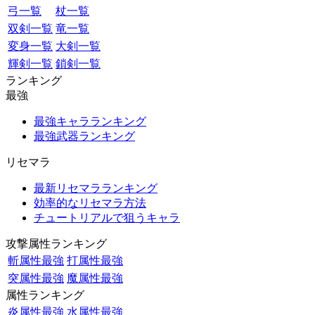
弓一覧
杖一覧
双剣一覧
竜一覧
変身一覧
大剣一覧
輝剣一覧
鎖剣一覧
ランキング
最強
最強キャラランキング
最強武器ランキング
リセマラ
最新リセマラランキング
効率的なリセマラ方法
チュートリアルで狙うキャラ
攻撃属性ランキング
斬属性最強
打属性最強
突属性最強
魔属性最強
属性ランキング
炎属性最強
水属性最強