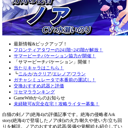
最新情報&ピックアップ！
フロンティアタワーの241階~245階が解放！
サマービーチバケーション協力が開催！
「サマービーチバケーション」開催！
当たりキャラはこちら！
┗
ニルカ
/
カクリア
/
エレノア
/
フラン
ガチャシミュレータで本番前の運試し！
交換おすすめ武器と評価
リセマラランキング
GameWithからのお知らせ
未経験可&完全在宅！攻略ライター募集！
白猫の剣ノア(絶海4)の評価記事です。絶海の侵略者Ark
story(絶海4)で登場したノア(剣)の火力/耐久や使い方/立ち回
りを解説。ノアのおすすめ武器/装備や覚醒絵も紹介してい