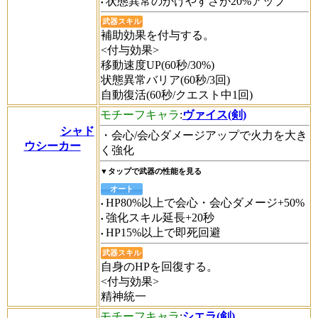
状態異常のかけやすさが20%アップ
武器スキル
補助効果を付与する。
<付与効果>
移動速度UP(60秒/30%)
状態異常バリア(60秒/3回)
自動復活(60秒/クエスト中1回)
モチーフキャラ
:
ヴァイス(剣)
シャド
・会心/会心ダメージアップで火力を大き
ウシーカー
く強化
▼タップで武器の性能を見る
オート
HP80%以上で会心・会心ダメージ+50%
強化スキル延長+20秒
HP15%以上で即死回避
武器スキル
自身のHPを回復する。
<付与効果>
精神統一
モチーフキャラ
:
シエラ(剣)