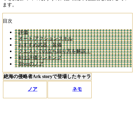
ます。
目次
評価
オート/アクションスキル
おすすめ武器・装備
クエストでの立ち回り方を解説！
剣士評価ランキング
別verのノア
絶海の侵略者Ark storyで登場したキャラ
ノア
ネモ