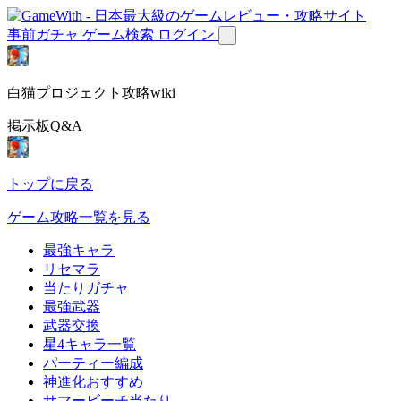
事前ガチャ
ゲーム検索
ログイン
白猫プロジェクト攻略wiki
掲示板Q&A
トップに戻る
ゲーム攻略一覧を見る
最強キャラ
リセマラ
当たりガチャ
最強武器
武器交換
星4キャラ一覧
パーティー編成
神進化おすすめ
サマービーチ当たり