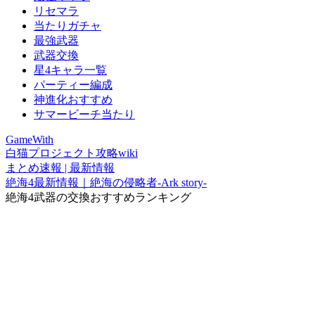
リセマラ
当たりガチャ
最強武器
武器交換
星4キャラ一覧
パーティー編成
神進化おすすめ
サマービーチ当たり
GameWith
白猫プロジェクト攻略wiki
まとめ速報 | 最新情報
絶海4最新情報｜絶海の侵略者-Ark story-
絶海4武器の交換おすすめランキング