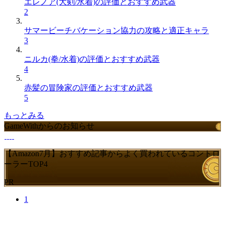
エレノア(大剣/水着)の評価とおすすめ武器
2
サマービーチバケーション協力の攻略と適正キャラ
3
ニルカ(拳/水着)の評価とおすすめ武器
4
赤髪の冒険家の評価とおすすめ武器
5
もっとみる
GameWithからのお知らせ
【Amazon7月】おすすめ記事からよく買われているコントロ
ーラーTOP4
PR
1