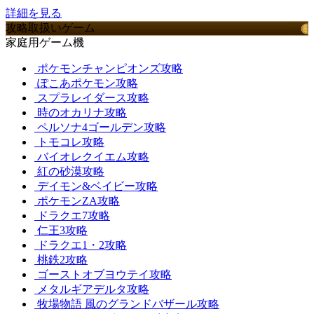
詳細を見る
攻略取扱いゲーム
家庭用ゲーム機
ポケモンチャンピオンズ攻略
ぽこあポケモン攻略
スプラレイダース攻略
時のオカリナ攻略
ペルソナ4ゴールデン攻略
トモコレ攻略
バイオレクイエム攻略
紅の砂漠攻略
デイモン&ベイビー攻略
ポケモンZA攻略
ドラクエ7攻略
仁王3攻略
ドラクエ1・2攻略
桃鉄2攻略
ゴーストオブヨウテイ攻略
メタルギアデルタ攻略
牧場物語 風のグランドバザール攻略