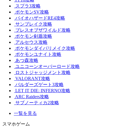
スプラ3攻略
ポケモンSV攻略
バイオハザードRE4攻略
サンブレイク攻略
ブレスオブザワイルド攻略
ポケモン剣盾攻略
アルセウス攻略
ポケモンダイパリメイク攻略
ポケモンユナイト攻略
あつ森攻略
ユニコーンオーバーロード攻略
ロストジャッジメント攻略
VALORANT攻略
バルダーズゲート3攻略
LET IT DIE: INFERNO攻略
ARC Raiders攻略
サブノーティカ2攻略
一覧を見る
スマホゲーム