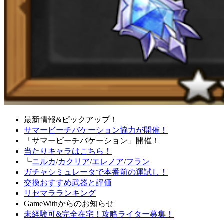
最新情報&ピックアップ！
サマービーチバケーション協力が開催！
「サマービーチバケーション」開催！
当たりキャラはこちら！
┗
ニルカ
/
カクリア
/
エレノア
/
フラン
ガチャシミュレータで本番前の運試し！
交換おすすめ武器と評価
リセマラランキング
GameWithからのお知らせ
未経験可&完全在宅！攻略ライター募集！