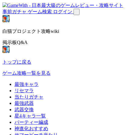
事前ガチャ
ゲーム検索
ログイン
白猫プロジェクト攻略wiki
掲示板Q&A
トップに戻る
ゲーム攻略一覧を見る
最強キャラ
リセマラ
当たりガチャ
最強武器
武器交換
星4キャラ一覧
パーティー編成
神進化おすすめ
サマービーチ当たり