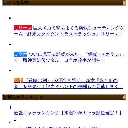
ゲームを探す
リリース
巨大メカで撃ちまくる爽快シューティングゲ
ーム『終末のタイタン：ラストラッシュ』リリース！
コラボ
ついに虎王＆影虎が来た！『鋼嵐 - メカラシ』
で「魔神英雄伝ワタル」コラボ後半が開催！
特集
『鈴蘭の剣』が2周年を迎え、新章「氷と血の
道」を解禁ッ！記念イベントの報酬もお見逃し無く！
攻略記事ランキング
最強キャラランキング【水着2026キャラ順位確定！】
1