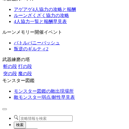
アゲアゲ4人協力の攻略と報酬
ルーンざくざく協力の攻略
4人協力一覧と報酬早見表
ルーンメモリー開催イベント
バトルバニーバッシュ
叛逆のギルティ2
武器練磨の塔
斬の段
打の段
突の段
魔の段
モンスター図鑑
モンスター図鑑の敵出現場所
敵モンスター弱点/耐性早見表
検索