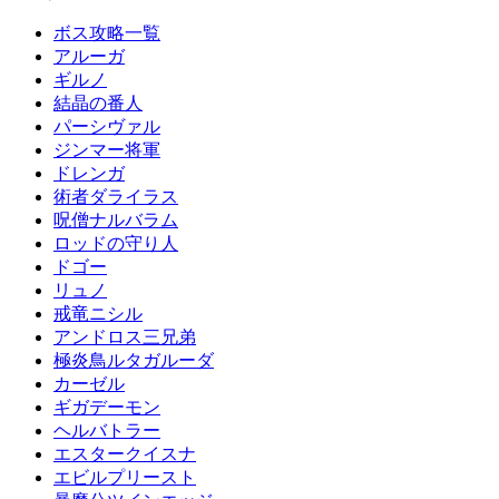
ボス攻略一覧
アルーガ
ギルノ
結晶の番人
パーシヴァル
ジンマー将軍
ドレンガ
術者ダライラス
呪僧ナルバラム
ロッドの守り人
ドゴー
リュノ
戒竜ニシル
アンドロス三兄弟
極炎鳥ルタガルーダ
カーゼル
ギガデーモン
ヘルバトラー
エスタークイスナ
エビルプリースト