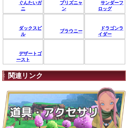
ぐんたいガ
プリズニャ
サンダーフ
ニ
ン
ロッグ
ダックスビ
ドラゴンラ
ブラウニー
ル
イダー
デザートゴ
ースト
関連リンク