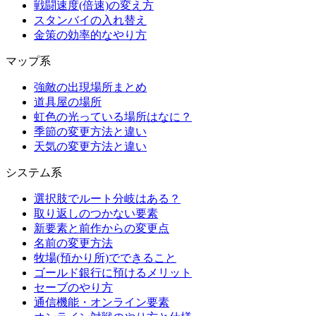
戦闘速度(倍速)の変え方
スタンバイの入れ替え
金策の効率的なやり方
マップ系
強敵の出現場所まとめ
道具屋の場所
虹色の光っている場所はなに？
季節の変更方法と違い
天気の変更方法と違い
システム系
選択肢でルート分岐はある？
取り返しのつかない要素
新要素と前作からの変更点
名前の変更方法
牧場(預かり所)でできること
ゴールド銀行に預けるメリット
セーブのやり方
通信機能・オンライン要素