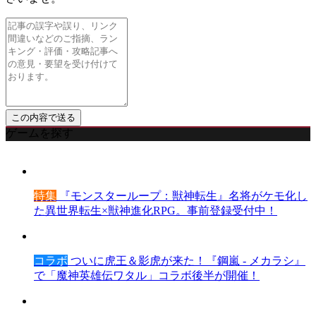
ゲームを探す
特集
『モンスターループ：獣神転生』名将がケモ化し
た異世界転生×獣神進化RPG。事前登録受付中！
コラボ
ついに虎王＆影虎が来た！『鋼嵐 - メカラシ』
で「魔神英雄伝ワタル」コラボ後半が開催！