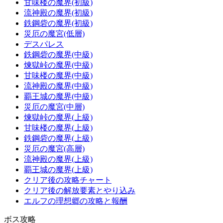
甘味楼の魔界(初級)
流神殿の魔界(初級)
鉄鋼砦の魔界(初級)
災厄の魔宮(低層)
デスパレス
鉄鋼砦の魔界(中級)
煉獄峠の魔界(中級)
甘味楼の魔界(中級)
流神殿の魔界(中級)
覇王城の魔界(中級)
災厄の魔宮(中層)
煉獄峠の魔界(上級)
甘味楼の魔界(上級)
鉄鋼砦の魔界(上級)
災厄の魔宮(高層)
流神殿の魔界(上級)
覇王城の魔界(上級)
クリア後の攻略チャート
クリア後の解放要素とやり込み
エルフの理想郷の攻略と報酬
ボス攻略