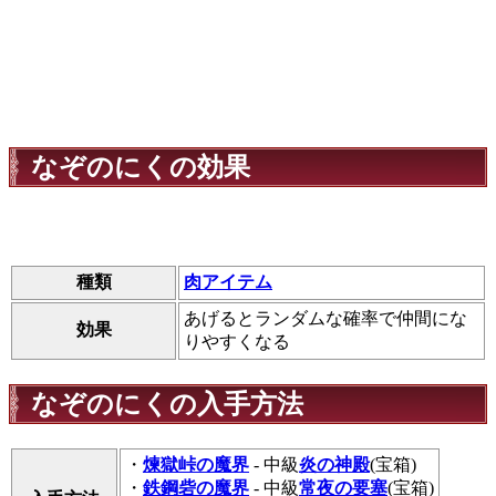
なぞのにくの効果
種類
肉アイテム
あげるとランダムな確率で仲間にな
効果
りやすくなる
なぞのにくの入手方法
・
煉獄峠の魔界
- 中級
炎の神殿
(宝箱)
・
鉄鋼砦の魔界
- 中級
常夜の要塞
(宝箱)