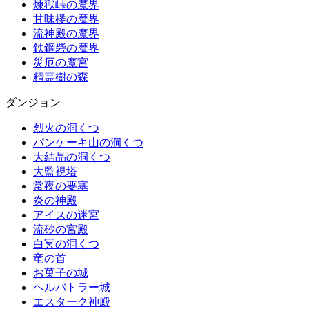
煉獄峠の魔界
甘味楼の魔界
流神殿の魔界
鉄鋼砦の魔界
災厄の魔宮
精霊樹の森
ダンジョン
烈火の洞くつ
パンケーキ山の洞くつ
大結晶の洞くつ
大監視塔
常夜の要塞
炎の神殿
アイスの迷宮
流砂の宮殿
白冥の洞くつ
竜の首
お菓子の城
ヘルバトラー城
エスターク神殿