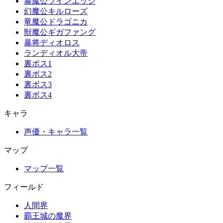
暴魔公ツインエッジ
幻魔公キルローズ
竜魔公ドラゴニカ
獣魔公ギガファング
暴将ディオロス
ランディオル大帝
裏ボス1
裏ボス2
裏ボス3
裏ボス4
キャラ
声優・キャラ一覧
マップ
マップ一覧
フィールド
人間界
覇王城の魔界