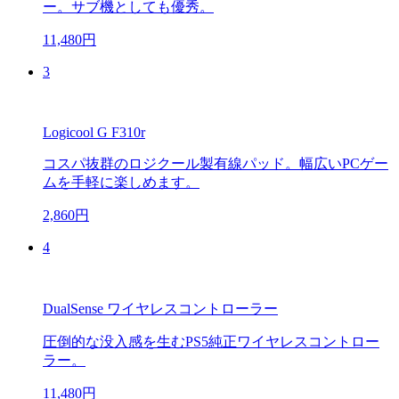
ー。サブ機としても優秀。
11,480円
3
Logicool G F310r
コスパ抜群のロジクール製有線パッド。幅広いPCゲー
ムを手軽に楽しめます。
2,860円
4
DualSense ワイヤレスコントローラー
圧倒的な没入感を生むPS5純正ワイヤレスコントロー
ラー。
11,480円