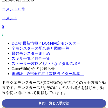
2026年8月3日15:46
コメント
0
件
コメント
0
DQM4最新情報
／
DQM4内定モンスター
全モンスターの配合表と図鑑一覧
最強モンスターまとめ
スキル一覧
／
特性一覧
ストーリー攻略
／
ちいさなメダルの場所
GameWithからのお知らせ
未経験可&完全在宅！攻略ライター募集！
ドラクエモンスターズ3(DQM3)のなぞのにくの入手方法と効
果です。モンスターズ3なぞのにくの入手場所をはじめ、効
果や使い道について掲載しています。
▶肉一覧と入手方法