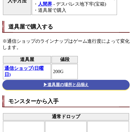
入手方法
・
人間界
- デスパレス地下牢(宝箱)
・道具屋で購入
道具屋で購入する
※通信ショップのラインナップはゲーム進行度によって変化
します。
道具屋
値段
通信ショップ(日曜
200G
日)
▶道具屋の場所と品揃え
モンスターから入手
通常ドロップ