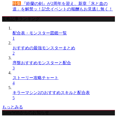
特集
『鈴蘭の剣』が2周年を迎え、新章「氷と血の
道」を解禁ッ！記念イベントの報酬もお見逃し無く！
攻略記事ランキング
配合表・モンスター図鑑一覧
1
おすすめの最強モンスターまとめ
2
序盤おすすめモンスターと配合
3
ストーリー攻略チャート
4
キラーマシン2のおすすめスキルと配合表
5
もっとみる
GameWithからのお知らせ