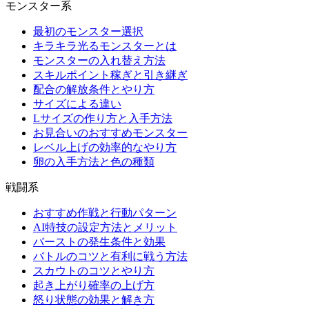
モンスター系
最初のモンスター選択
キラキラ光るモンスターとは
モンスターの入れ替え方法
スキルポイント稼ぎと引き継ぎ
配合の解放条件とやり方
サイズによる違い
Lサイズの作り方と入手方法
お見合いのおすすめモンスター
レベル上げの効率的なやり方
卵の入手方法と色の種類
戦闘系
おすすめ作戦と行動パターン
AI特技の設定方法とメリット
バーストの発生条件と効果
バトルのコツと有利に戦う方法
スカウトのコツとやり方
起き上がり確率の上げ方
怒り状態の効果と解き方