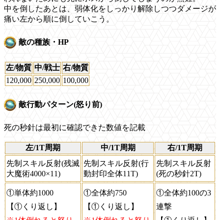
中を倒したあとは、弱体化をしっかり解除しつつダメージが
痛い左から順に倒していこう。
敵の種族・HP
左/物質
中/戦士
右/物質
120,000
250,000
100,000
敵行動パターン(怒り前)
死の秒針は最初に確認できた数値を記載
左/1T周期
中/1T周期
右/1T周期
先制スキル反射(残滅
先制スキル反射(行
先制スキル反射
大魔術4000×11)
動封印全体11T)
(死の秒針2T)
①単体約1000
①全体約750
①全体約100の3
【①くり返し】
【①くり返し】
連撃