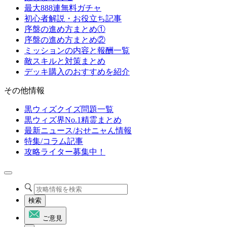
最大888連無料ガチャ
初心者解説・お役立ち記事
序盤の進め方まとめ①
序盤の進め方まとめ②
ミッションの内容と報酬一覧
敵スキルと対策まとめ
デッキ購入のおすすめを紹介
その他情報
黒ウィズクイズ問題一覧
黒ウィズ界No.1精霊まとめ
最新ニュース/おせニャん情報
特集/コラム記事
攻略ライター募集中！
検索
ご意見