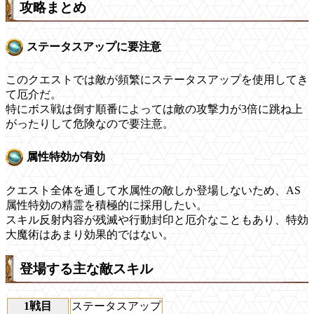
攻略まとめ
ステータスアップに要注意
このクエストでは敵が頻繁にステータスアップを使用してき
て厄介だ。
特にボス戦は倒す順番によっては敵の攻撃力が3倍に跳ね上
がったりして危険なので要注意。
属性特効が有効
クエスト全体を通して水属性の敵しか登場しないため、AS
属性特効の精霊を積極的に採用したい。
スキル反射内容が残滅や行動封印と厄介なこともあり、特効
大魔術はあまり効果的ではない。
登場する主な敵スキル
1戦目
ステータスアップ