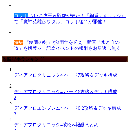
コラボ
ついに虎王＆影虎が来た！『鋼嵐 - メカラシ』
で「魔神英雄伝ワタル」コラボ後半が開催！
特集
『鈴蘭の剣』が2周年を迎え、新章「氷と血の
道」を解禁ッ！記念イベントの報酬もお見逃し無く！
攻略記事ランキング
ディアブロクリニック4 ハード7攻略＆デッキ構成
1
ディアブロクリニック4 ハード6攻略＆デッキ構成
2
ディアブロエンブレム4 ハード6-2攻略＆デッキ構成
3
ディアブロクリニック4攻略&報酬まとめ