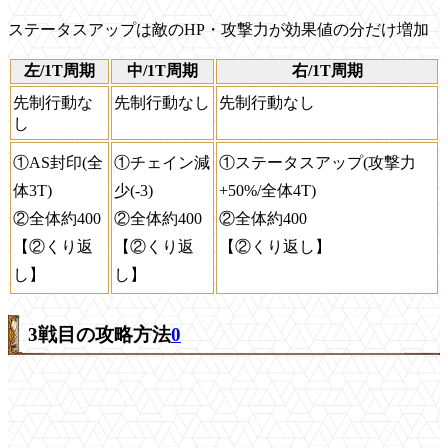
ステータスアップは敵のHP・攻撃力が効果値の分だけ増加
左/1T周期
中/1T周期
右/1T周期
先制行動な
先制行動なし
先制行動なし
し
①AS封印(全
①チェイン減
①ステータスアップ(攻撃力
体3T)
少(-3)
+50%/全体4T)
②全体約400
②全体約400
②全体約400
【②くり返
【②くり返
【②くり返し】
し】
し】
3戦目の攻略方法
0