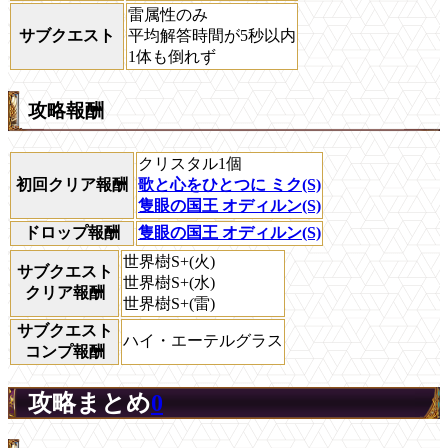
雷属性のみ
サブクエスト
平均解答時間が5秒以内
1体も倒れず
攻略報酬
クリスタル1個
初回クリア報酬
歌と心をひとつに ミク(S)
隻眼の国王 オディルン(S)
ドロップ報酬
隻眼の国王 オディルン(S)
世界樹S+(火)
サブクエスト
世界樹S+(水)
クリア報酬
世界樹S+(雷)
サブクエスト
ハイ・エーテルグラス
コンプ報酬
攻略まとめ
0