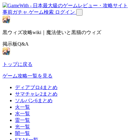
事前ガチャ
ゲーム検索
ログイン
黒ウィズ攻略wiki｜魔法使いと黒猫のウィズ
掲示板Q&A
トップに戻る
ゲーム攻略一覧を見る
ディアブロ4まとめ
サマチャレ2まとめ
ソルバン6まとめ
火一覧
水一覧
雷一覧
光一覧
闇一覧
EXAS一覧