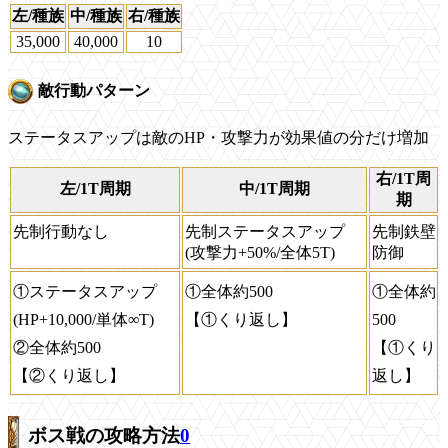
左/種族
中/種族
右/種族
35,000
40,000
10
敵行動パターン
ステータスアップは敵のHP・攻撃力が効果値の分だけ増加
右/1T周
左/1T周期
中/1T周期
期
先制行動なし
先制ステータスアップ
先制鉄壁
(攻撃力+50%/全体5T)
防御
①ステータスアップ
①全体約500
①全体約
(HP+10,000/単体∞T)
【①くり返し】
500
②全体約500
【①くり
【②くり返し】
返し】
ボス戦の攻略方法
0