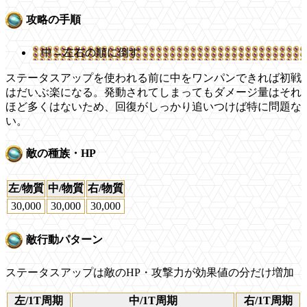
攻略の手順
中→左右の順に倒す
ステータスアップを使われる前に中をワンパンできれば初戦
はだいぶ楽になる。発動されてしまってもダメージ量はそれ
ほど多くはないため、回復がしっかり追いつけば特に問題な
い。
敵の種族・HP
左/物質
中/物質
右/物質
30,000
30,000
30,000
敵行動パターン
ステータスアップは敵のHP・攻撃力が効果値の分だけ増加
左/1T周期
中/1T周期
右/1T周期