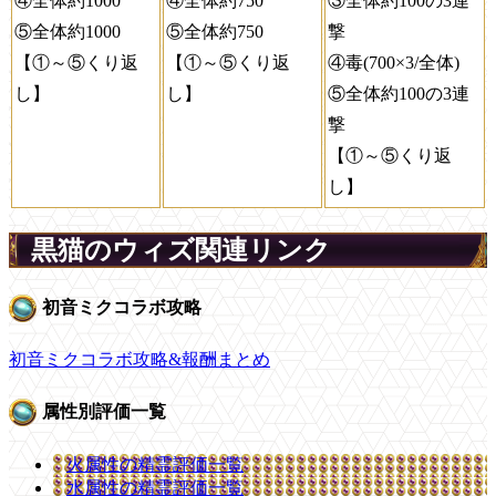
④全体約1000
④全体約750
③全体約100の3連
⑤全体約1000
⑤全体約750
撃
【①～⑤くり返
【①～⑤くり返
④毒(700×3/全体)
し】
し】
⑤全体約100の3連
撃
【①～⑤くり返
し】
黒猫のウィズ関連リンク
初音ミクコラボ攻略
初音ミクコラボ攻略&報酬まとめ
属性別評価一覧
火属性の精霊評価一覧
水属性の精霊評価一覧