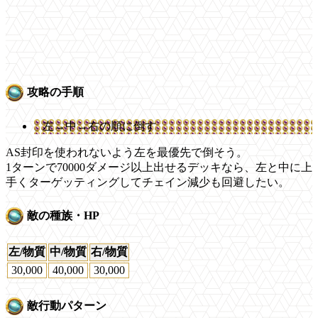
攻略の手順
左→中→右の順に倒す
AS封印を使われないよう左を最優先で倒そう。
1ターンで70000ダメージ以上出せるデッキなら、左と中に上
手くターゲッティングしてチェイン減少も回避したい。
敵の種族・HP
左/物質
中/物質
右/物質
30,000
40,000
30,000
敵行動パターン