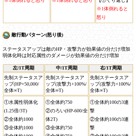
※1体倒れると怒り
※1体倒れると怒り
【①くり返し】
※1体倒れると
怒り
敵行動パターン(怒り後)
ステータスアップは敵のHP・攻撃力が効果値の分だけ増加
弱体化時は対応属性のダメージが効果値の分だけ増加
左/1T周期
中/1T周期
右/1T周期
先制ステータスア
先制ステータスア
先制ステータスア
ップ(HP+50,000/
ップ(攻撃力+100%/
ップ(攻撃力+100%/
全体∞T)
全体∞T)
全体∞T)
①水属性弱体化
①全体約750
①全体約100の3連
(1.25倍/3T)
②のろい(HP-600/全
撃
②全体約1000
体2T)
②全体約100の3連
③全体約1000
③全体約750
撃