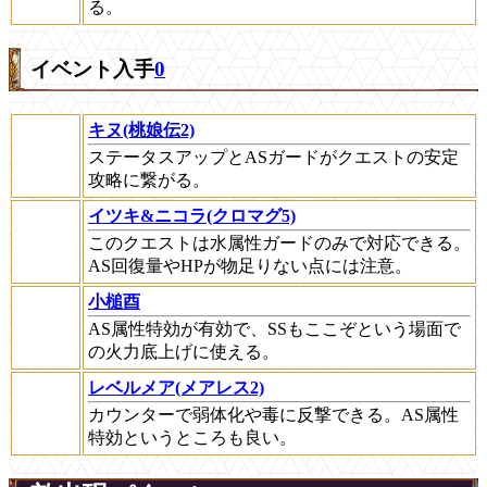
る。
イベント入手
0
キヌ(桃娘伝2)
ステータスアップとASガードがクエストの安定
攻略に繋がる。
イツキ&ニコラ(クロマグ5)
このクエストは水属性ガードのみで対応できる。
AS回復量やHPが物足りない点には注意。
小槌酉
AS属性特効が有効で、SSもここぞという場面で
の火力底上げに使える。
レベルメア(メアレス2)
カウンターで弱体化や毒に反撃できる。AS属性
特効というところも良い。