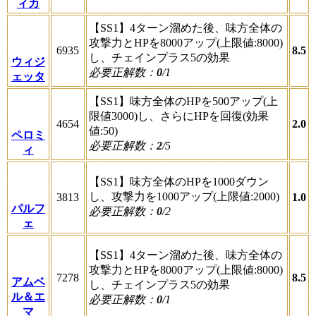
ィカ
【SS1】4ターン溜めた後、味方全体の
攻撃力とHPを8000アップ(上限値:8000)
6935
8.5
し、チェインプラス5の効果
ウィジ
必要正解数：
0
/1
ェッタ
【SS1】味方全体のHPを500アップ(上
限値3000)し、さらにHPを回復(効果
4654
2.0
値:50)
ペロミ
必要正解数：
2
/5
ィ
【SS1】味方全体のHPを1000ダウン
し、攻撃力を1000アップ(上限値:2000)
3813
1.0
パルフ
必要正解数：
0
/2
ェ
【SS1】4ターン溜めた後、味方全体の
攻撃力とHPを8000アップ(上限値:8000)
7278
8.5
アムベ
し、チェインプラス5の効果
ル＆エ
必要正解数：
0
/1
マ