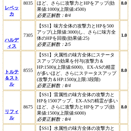
8035
ほど、さらに攻撃力とHPをアップ(効
8.0
レベッ
果値:1000)(上限値:4500)
カ
必要正解数：
0
/4
【SS1】味方全体の攻撃力とHPを500
アップ(上限値:3000)し、さらに味方全
7305
1.0
体のHPを回復(効果値:25)
ハルデ
必要正解数：
2
/5
ィス
【SS1】火属性の味方全体にステータ
スアップの効果を付与(攻撃力＆
HP:1500)(上限値:6000)、EX-ASの精霊
8555
8.0
トルテ
が多いほど、さらにステータスアップ
＆スト
(攻撃力＆HP:1500)(上限:3段階)
ル
必要正解数：
0
/4
【SS1】雷属性の味方全体の攻撃力と
HPを1500アップ、EX-ASの精霊が多い
8675
ほど、さらに攻撃力とHPをアップ(効
8.0
リフィ
果値:1500)(上限値:6000)
ル
必要正解数：
0
/4
【SS1】水属性の味方全体の攻撃力と