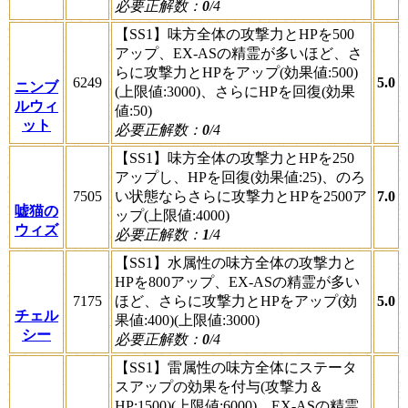
必要正解数：
0
/4
【SS1】味方全体の攻撃力とHPを500
アップ、EX-ASの精霊が多いほど、さ
らに攻撃力とHPをアップ(効果値:500)
6249
5.0
ニンブ
(上限値:3000)、さらにHPを回復(効果
ルウィ
値:50)
ット
必要正解数：
0
/4
【SS1】味方全体の攻撃力とHPを250
アップし、HPを回復(効果値:25)、のろ
7505
い状態ならさらに攻撃力とHPを2500ア
7.0
嘘猫の
ップ(上限値:4000)
ウィズ
必要正解数：
1
/4
【SS1】水属性の味方全体の攻撃力と
HPを800アップ、EX-ASの精霊が多い
7175
ほど、さらに攻撃力とHPをアップ(効
5.0
チェル
果値:400)(上限値:3000)
シー
必要正解数：
0
/4
【SS1】雷属性の味方全体にステータ
スアップの効果を付与(攻撃力＆
HP:1500)(上限値:6000)、EX-ASの精霊