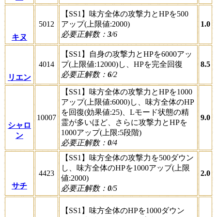
【SS1】味方全体の攻撃力とHPを500
5012
アップ(上限値:2000)
1.0
必要正解数：
3
/6
キヌ
【SS1】自身の攻撃力とHPを6000アッ
4014
プ(上限値:12000)し、HPを完全回復
8.5
必要正解数：
6
/2
リエン
【SS1】味方全体の攻撃力とHPを1000
アップ(上限値:6000)し、味方全体のHP
を回復(効果値:25)、Lモード状態の精
10007
9.0
霊が多いほど、さらに攻撃力とHPを
シャロ
1000アップ(上限:5段階)
ン
必要正解数：
0
/4
【SS1】味方全体の攻撃力を500ダウン
し、味方全体のHPを1000アップ(上限
4423
2.0
値:2000)
サチ
必要正解数：
0
/5
【SS1】味方全体のHPを1000ダウン