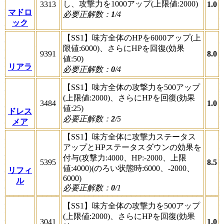
し、攻撃力を1000アップ(上限値:2000)
3313
1.0
マドロ
必要正解数：
1
/4
ック
【SS1】味方全体のHPを6000アップ(上
限値:6000)、さらにHPを回復(効果
9391
8.0
値:50)
リアラ
必要正解数：
0
/4
【SS1】味方全体の攻撃力を500アップ
(上限値:2000)、さらにHPを回復(効果
3484
1.0
値:25)
ドレス
必要正解数：
2
/5
メア
【SS1】味方全体に攻撃力ステータス
アップとHPステータスダウンの効果を
付与(攻撃力:4000、HP:-2000、上限
5395
8.5
値:4000)(のろい状態時:6000、-2000、
リフィ
6000)
ル
必要正解数：
0
/1
【SS1】味方全体の攻撃力を500アップ
(上限値:2000)、さらにHPを回復(効果
3041
1.0