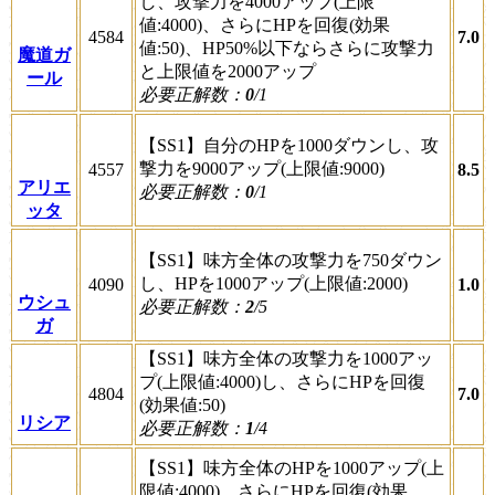
し、攻撃力を4000アップ(上限
値:4000)、さらにHPを回復(効果
4584
7.0
値:50)、HP50%以下ならさらに攻撃力
魔道ガ
と上限値を2000アップ
ール
必要正解数：
0
/1
【SS1】自分のHPを1000ダウンし、攻
撃力を9000アップ(上限値:9000)
4557
8.5
アリエ
必要正解数：
0
/1
ッタ
【SS1】味方全体の攻撃力を750ダウン
し、HPを1000アップ(上限値:2000)
4090
1.0
ウシュ
必要正解数：
2
/5
ガ
【SS1】味方全体の攻撃力を1000アッ
プ(上限値:4000)し、さらにHPを回復
4804
7.0
(効果値:50)
リシア
必要正解数：
1
/4
【SS1】味方全体のHPを1000アップ(上
限値:4000)、さらにHPを回復(効果