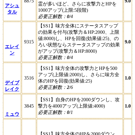
8875
9.0
霊が多いほど、さらに攻撃力とHPを
アシュ
1000アップ(上限:5段階)
タル
必要正解数：
0
/4
【SS1】味方全体にステータスアップ
の効果を付与(攻撃力＆HP:2000、上限
値:8000)し、HPを回復(効果値:25)、の
9315
9.0
ろい状態ならステータスアップの効果
エレイ
がアップ(攻撃力＆HP:8000)
ン
必要正解数：
0
/4
【SS1】味方全体の攻撃力とHPを500
アップ(上限値:2000)し、さらに味方全
3516
1.0
体のHPを回復(効果値:25)
デイブ
必要正解数：
2
/6
レイク
【SS1】自身のHPを2000ダウンし、攻
3845
撃力を4000アップ(上限値:4000)
1.0
必要正解数：
0
/1
ミュウ
【SS1】味方全体のHPを2000ダウン