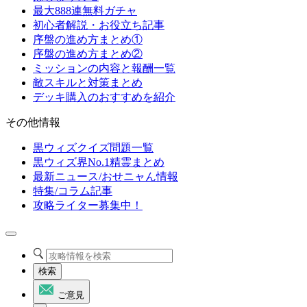
最大888連無料ガチャ
初心者解説・お役立ち記事
序盤の進め方まとめ①
序盤の進め方まとめ②
ミッションの内容と報酬一覧
敵スキルと対策まとめ
デッキ購入のおすすめを紹介
その他情報
黒ウィズクイズ問題一覧
黒ウィズ界No.1精霊まとめ
最新ニュース/おせニャん情報
特集/コラム記事
攻略ライター募集中！
検索
ご意見