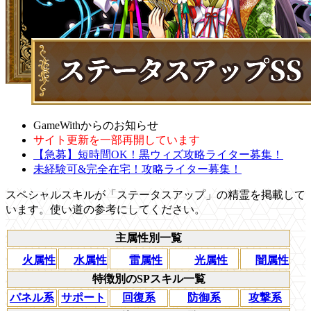
GameWithからのお知らせ
サイト更新を一部再開しています
【急募】短時間OK！黒ウィズ攻略ライター募集！
未経験可&完全在宅！攻略ライター募集！
スペシャルスキルが「ステータスアップ」の精霊を掲載して
います。使い道の参考にしてください。
主属性別一覧
火属性
水属性
雷属性
光属性
闇属性
特徴別のSPスキル一覧
パネル系
サポート
回復系
防御系
攻撃系