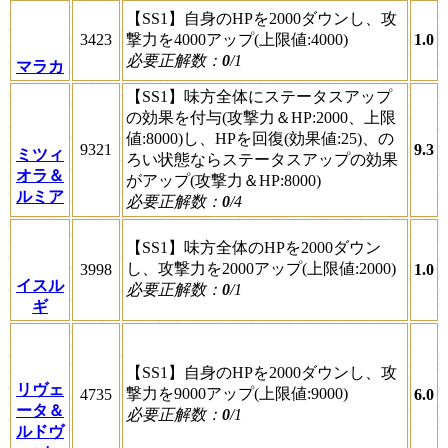
【SS1】自身のHPを2000ダウンし、攻
3423
撃力を4000アップ(上限値:4000)
1.0
必要正解数：
0
/1
マラカ
【SS1】味方全体にステータスアップ
の効果を付与(攻撃力＆HP:2000、上限
値:8000)し、HPを回復(効果値:25)、の
9321
9.3
ミツィ
ろい状態ならステータスアップの効果
オラ＆
がアップ(攻撃力＆HP:8000)
ルミア
必要正解数：
0
/4
【SS1】味方全体のHPを2000ダウン
し、攻撃力を2000アップ(上限値:2000)
3998
1.0
イスル
必要正解数：
0
/1
ギ
【SS1】自身のHPを2000ダウンし、攻
リヴェ
撃力を9000アップ(上限値:9000)
4735
6.0
ータ＆
必要正解数：
0
/1
ルドヴ