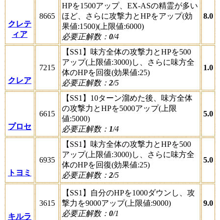
HPを1500アップ、EX-ASの精霊が多い
8665
ほど、さらに攻撃力とHPをアップ(効
8.0
クレテ
果値:1500)(上限値:6000)
ィア
必要正解数：
0
/4
【SS1】味方全体の攻撃力とHPを500
アップ(上限値:3000)し、さらに味方全
7215
1.0
体のHPを回復(効果値:25)
クレア
必要正解数：
2
/5
【SS1】10ターン溜めた後、味方全体
の攻撃力とHPを5000アップ(上限
6615
5.0
値:5000)
プロセ
必要正解数：
1
/4
【SS1】味方全体の攻撃力とHPを500
アップ(上限値:3000)し、さらに味方全
6935
5.0
体のHPを回復(効果値:25)
トヨミ
必要正解数：
2
/5
【SS1】自分のHPを1000ダウンし、攻
3615
撃力を9000アップ(上限値:9000)
9.0
必要正解数：
0
/1
キルラ