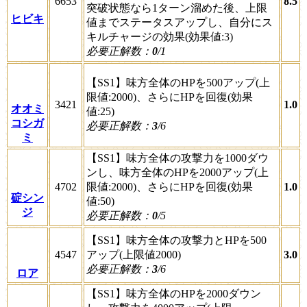
6653
8.5
突破状態なら1ターン溜めた後、上限
ヒビキ
値までステータスアップし、自分にス
キルチャージの効果(効果値:3)
必要正解数：
0
/1
【SS1】味方全体のHPを500アップ(上
限値:2000)、さらにHPを回復(効果
3421
1.0
オオミ
値:25)
コシガ
必要正解数：
3
/6
ミ
【SS1】味方全体の攻撃力を1000ダウ
ンし、味方全体のHPを2000アップ(上
4702
限値:2000)、さらにHPを回復(効果
1.0
碇シン
値:50)
ジ
必要正解数：
0
/5
【SS1】味方全体の攻撃力とHPを500
4547
アップ(上限値2000)
3.0
必要正解数：
3
/6
ロア
【SS1】味方全体のHPを2000ダウン