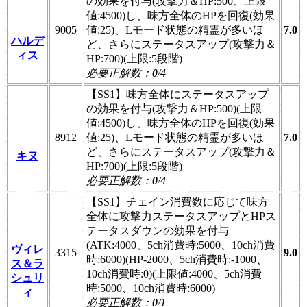
の効果を付与(攻撃力＆HP:500、上限
値:4500)し、味方全体のHPを回復(効果
9005
値:25)、Lモード状態の精霊が多いほ
7.0
ハルデ
ど、さらにステータスアップ(攻撃力＆
ィス
HP:700)(上限:5段階)
必要正解数：
0
/4
【SS1】味方全体にステータスアップ
の効果を付与(攻撃力＆HP:500)(上限
値:4500)し、味方全体のHPを回復(効果
8912
値:25)、Lモード状態の精霊が多いほ
7.0
ど、さらにステータスアップ(攻撃力＆
キヌ
HP:700)(上限:5段階)
必要正解数：
0
/4
【SS1】チェイン消費数に応じて味方
全体に攻撃力ステータスアップとHPス
テータスダウンの効果を付与
(ATK:4000、5ch消費時:5000、10ch消費
ヴィレ
3315
9.0
時:6000)(HP-2000、5ch消費時:-1000、
ス＆ラ
10ch消費時:0)(上限値:4000、5ch消費
シュリ
時:5000、10ch消費時:6000)
ィ
必要正解数：
0
/1