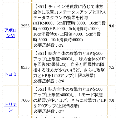
【SS1】チェイン消費数に応じて味方
全体に攻撃力ステータスアップとHPス
テータスダウンの効果を付与
(ATK:4000、5ch消費時:5000、10ch消費
2955
9.0
時:6000)(HP-2000、5ch消費時:-1000、
アポロ
10ch消費時:0)(上限値:4000、5ch消費
ンⅥ
時:5000、10ch消費時:6000)
必要正解数：
0
/1
【SS1】味方全体の攻撃力とHPを500
アップ(上限値:4000)し、味方全体のHP
を回復(効果値:25)、自分と同属性の隣
8535
7.5
接する味方が少ないほど、さらに攻撃
トヨミ
力とHPを1750アップ(上限:2段階)
必要正解数：
0
/4
【SS1】味方全体の攻撃力とHPを500
アップ(上限値:4000)し、Lモード状態
7666
の精霊が多いほど、さらに攻撃力とHP
7.0
トリテ
を700アップ(上限:5段階)
ン
必要正解数：
0
/4