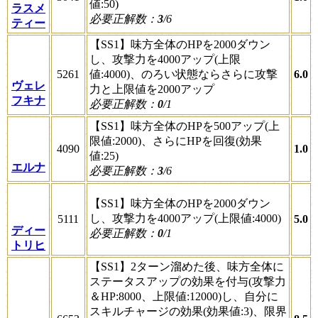
値:50)
ラスメ
必要正解数：
3
/6
ティー
【SS1】味方全体のHPを2000ダウン
し、攻撃力を4000アップ(上限
5261
値:4000)、のろい状態ならさらに攻撃
6.0
ヴェレ
力と上限値を2000アップ
フキナ
必要正解数：
0
/1
【SS1】味方全体のHPを500アップ(上
限値:2000)、さらにHPを回復(効果
4090
1.0
値:25)
エルナ
必要正解数：
3
/6
【SS1】味方全体のHPを2000ダウン
し、攻撃力を4000アップ(上限値:4000)
5111
5.0
ディー
必要正解数：
0
/1
トリヒ
【SS1】2ターン溜めた後、味方全体に
ステータスアップの効果を付与(攻撃力
＆HP:8000、上限値:12000)し、自分に
スキルチャージの効果(効果値:3)、限界