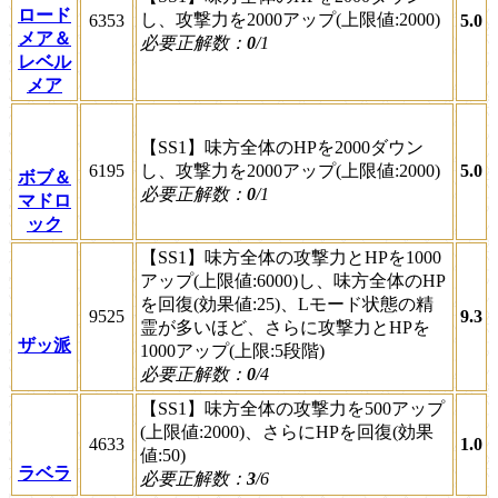
ロード
し、攻撃力を2000アップ(上限値:2000)
6353
5.0
メア＆
必要正解数：
0
/1
レベル
メア
【SS1】味方全体のHPを2000ダウン
6195
し、攻撃力を2000アップ(上限値:2000)
5.0
ボブ＆
必要正解数：
0
/1
マドロ
ック
【SS1】味方全体の攻撃力とHPを1000
アップ(上限値:6000)し、味方全体のHP
を回復(効果値:25)、Lモード状態の精
9525
9.3
霊が多いほど、さらに攻撃力とHPを
ザッ派
1000アップ(上限:5段階)
必要正解数：
0
/4
【SS1】味方全体の攻撃力を500アップ
(上限値:2000)、さらにHPを回復(効果
4633
1.0
値:50)
ラベラ
必要正解数：
3
/6