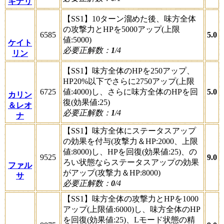
キナリ
【SS1】10ターン溜めた後、味方全体
の攻撃力とHPを5000アップ(上限
6585
5.0
値:5000)
ケイト
必要正解数：
1
/4
リン
【SS1】味方全体のHPを250アップ、
HP20%以下でさらに2750アップ(上限
6725
値:4000)し、さらに味方全体のHPを回
5.0
カリン
復(効果値:25)
＆レオ
必要正解数：
1
/4
ナ
【SS1】味方全体にステータスアップ
の効果を付与(攻撃力＆HP:2000、上限
値:8000)し、HPを回復(効果値:25)、の
9525
9.0
ろい状態ならステータスアップの効果
ファル
がアップ(攻撃力＆HP:8000)
サ
必要正解数：
0
/4
【SS1】味方全体の攻撃力とHPを1000
アップ(上限値:6000)し、味方全体のHP
を回復(効果値:25)、Lモード状態の精