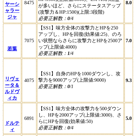
8475
8.0
ヤーシ
が多いほど、さらにステータスアップ
ャラー
(攻撃力＆HP:1500)(上限:3段階)
ジャ
必要正解数：
0
/4
【SS1】味方全体の攻撃力とHPを250
アップし、HPを回復(効果値:25)、のろ
7075
い状態ならさらに攻撃力とHPを2500ア
7.0
ップ(上限値:4000)
若葉
必要正解数：
1
/4
【SS1】自身のHPを1000ダウンし、攻
リヴェ
撃力を9000アップ(上限値:9000)
4075
9.3
ータ＆
必要正解数：
0
/1
ルドヴ
ィカ
【SS1】味方全体の攻撃力を500ダウン
し、HPを2000アップ(上限値:3000)、さ
6891
5.0
らにHPを回復(効果値:50)
ドルテ
必要正解数：
0
/4
ィ