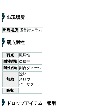
出現場所
出現場所
伍番街スラム
弱点耐性
弱点
風属性
耐性(弱)
炎属性
耐性(強)
割合ダメージ
沈黙
無効
スロウ
バーサク
吸収
-
ドロップアイテム・報酬