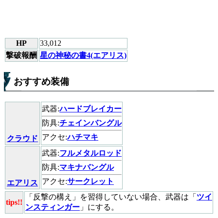
HP
33,012
撃破報酬
星の神秘の書4(エアリス)
おすすめ装備
武器:
ハードブレイカー
防具:
チェインバングル
アクセ:
ハチマキ
クラウド
武器:
フルメタルロッド
防具:
マキナバングル
アクセ:
サークレット
エアリス
「反撃の構え」を習得していない場合、武器は「
ツイ
tips!!
ンスティンガー
」にする。