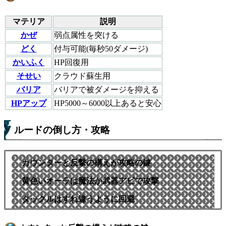
マテリア
説明
かぜ
弱点属性を突ける
どく
付与可能(毎秒50ダメージ)
かいふく
HP回復用
そせい
クラウド蘇生用
バリア
バリアで被ダメージを抑える
HPアップ
HP5000～6000以上あると安心
ルードの倒し方・攻略
カウンターと反撃の構えが攻略の鍵
黄色いオーラは魔法か武器アビで攻撃
タックルはすれ違うように回避