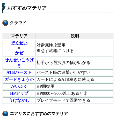
おすすめマテリア
クラウド
マテリア
説明
ぞくせい
対雷属性攻撃用
×
※必ず武器につける
かぜ
せんせいこうげ
初手から選択肢の幅が広がる
き
ATBバースト
バースト時の追撃がしやすい
ガードきょうか
ガードによるATB稼ぎに使える
かいふく
HP回復用
HPアップ
HP8000～9000以上あると楽
うけながし
ブレイブモードで回避できる
エアリスにおすすめのマテリア