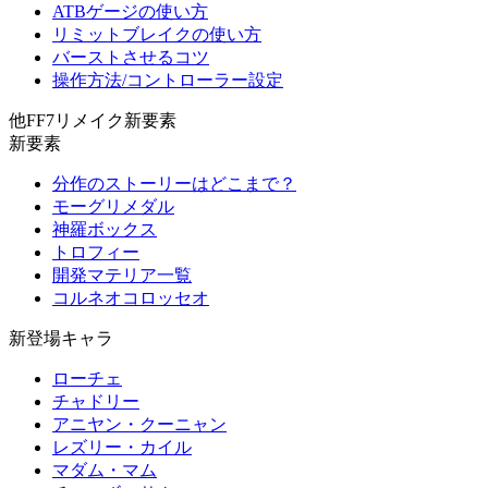
ATBゲージの使い方
リミットブレイクの使い方
バーストさせるコツ
操作方法/コントローラー設定
他FF7リメイク新要素
新要素
分作のストーリーはどこまで？
モーグリメダル
神羅ボックス
トロフィー
開発マテリア一覧
コルネオコロッセオ
新登場キャラ
ローチェ
チャドリー
アニヤン・クーニャン
レズリー・カイル
マダム・マム