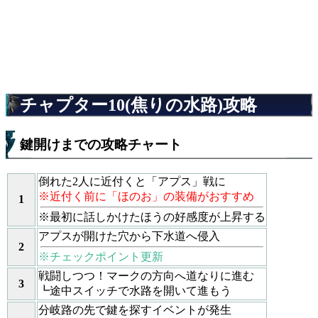
チャプター10(焦りの水路)攻略
鍵開けまでの攻略チャート
倒れた2人に近付くと「アプス」戦に
※近付く前に「ほのお」の装備がおすすめ
1
※最初に話しかけたほうの好感度が上昇する
アプスが開けた穴から下水道へ侵入
2
※チェックポイント更新
戦闘しつつ！マークの方向へ道なりに進む
3
┗途中スイッチで水路を開いて進もう
分岐路の先で鍵を探すイベントが発生