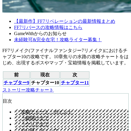
【最新作】FF7リベレーションの最新情報まとめ
FF7リバースの攻略情報はこちら
GameWithからのお知らせ
未経験可&完全在宅！攻略ライター募集！
FF7リメイク(ファイナルファンタジー7リメイク)におけるチ
ャプター10の攻略です。10章焦りの水路の攻略チャートをは
じめ、出現するボスやマップ・宝箱情報を掲載しています。
前
現在
次
チャプター9
チャプター10
チャプター11
ストーリー攻略チャート
目次
攻略チャート・ポイント
┗鍵開けまで
┗クリアまで
やり残しチェック