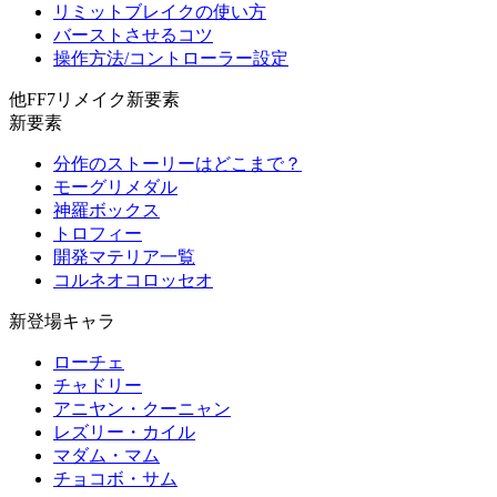
リミットブレイクの使い方
バーストさせるコツ
操作方法/コントローラー設定
他FF7リメイク新要素
新要素
分作のストーリーはどこまで？
モーグリメダル
神羅ボックス
トロフィー
開発マテリア一覧
コルネオコロッセオ
新登場キャラ
ローチェ
チャドリー
アニヤン・クーニャン
レズリー・カイル
マダム・マム
チョコボ・サム