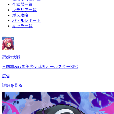
全武器一覧
マテリア一覧
ボス攻略
バトルレポート
キャラ一覧
恋姫†大戦
三国志&戦国美少女武将オールスターRPG
広告
詳細を見る