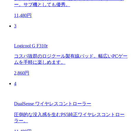
ー。サブ機としても優秀。
11,480円
3
Logicool G F310r
コスパ抜群のロジクール製有線パッド。幅広いPCゲー
ムを手軽に楽しめます。
2,860円
4
DualSense ワイヤレスコントローラー
圧倒的な没入感を生むPS5純正ワイヤレスコントロー
ラー。