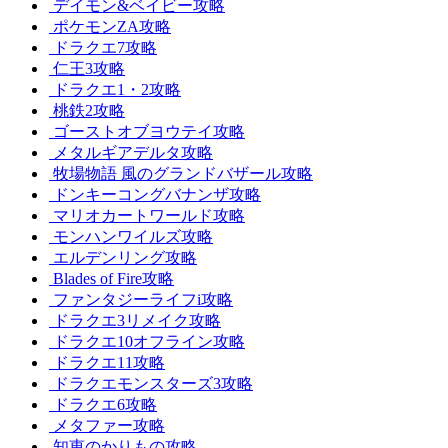
デイモン&ベイビー攻略
ポケモンZA攻略
ドラクエ7攻略
仁王3攻略
ドラクエ1・2攻略
桃鉄2攻略
ゴーストオブヨウテイ攻略
メタルギアデルタ攻略
牧場物語 風のグランドバザール攻略
ドンキーコングバナンザ攻略
マリオカートワールド攻略
モンハンワイルズ攻略
エルデンリング攻略
Blades of Fire攻略
ファンタジーライフi攻略
ドラクエ3リメイク攻略
ドラクエ10オフライン攻略
ドラクエ11攻略
ドラクエモンスターズ3攻略
ドラクエ6攻略
メタファー攻略
知恵のかりもの攻略