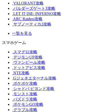
VALORANT攻略
バルダーズゲート3攻略
LET IT DIE: INFERNO攻略
ARC Raiders攻略
サブノーティカ2攻略
一覧を見る
スマホゲーム
スマグロ攻略
デジモンUP攻略
ヴァンピール攻略
ドットアビス攻略
NTE攻略
Gジェネエターナル攻略
ポケポケ攻略
シャドバ ビヨンド攻略
モンスト攻略
パズドラ攻略
ポケモンGO攻略
グラブル攻略