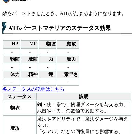
敵をバーストさせたとき、ATBがたまるようになります。
ATBバーストマテリアのステータス効果
HP
MP
物攻
魔攻
-
-
-
-
物防
魔防
力
魔力
-
-
-
-
体力
精神
運
素早さ
-
-
-
-
各ステータスの説明はこちら
ステータス
説明
剣・銃・拳で、物理ダメージを与える力。
物攻
武器や「力」の数値で変動する。
魔法やアビリティで、魔法ダメージを与え
る力。
魔攻
「ケアル」などの回復量にも影響する。