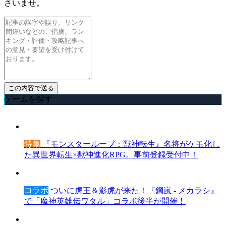
さいませ。
ゲームを探す
特集
『モンスターループ：獣神転生』名将がケモ化し
た異世界転生×獣神進化RPG。事前登録受付中！
コラボ
ついに虎王＆影虎が来た！『鋼嵐 - メカラシ』
で「魔神英雄伝ワタル」コラボ後半が開催！