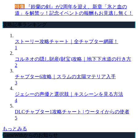
特集
『鈴蘭の剣』が2周年を迎え、新章「氷と血の
道」を解禁ッ！記念イベントの報酬もお見逃し無く！
攻略記事ランキング
ストーリー攻略チャート｜全チャプター網羅！
1
コルネオの隠し財産(財宝)攻略｜地下下水道の行き方
2
チャプター6攻略｜スラムの太陽マテリア入手
3
ジェシーの声優と選択肢｜キスシーンを見る方法
4
DLCチャプター1攻略チャート | ウータイからの使者
5
もっとみる
GameWithからのお知らせ