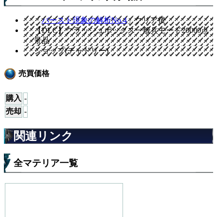
「
バースト現象の解析No.4
」クリア後
【DLC】クラッシュボックス一般兵モード20000点
景品
ショップ(チャドリー)
売買価格
購入
-
売却
-
関連リンク
全マテリア一覧