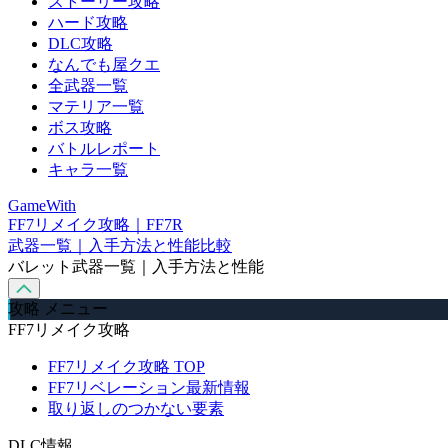
ストーリー攻略
ハード攻略
DLC攻略
なんでも屋クエ
全武器一覧
マテリア一覧
ボス攻略
バトルレポート
キャラ一覧
GameWith
FF7リメイク攻略｜FF7R
武器一覧｜入手方法と性能比較
バレット武器一覧｜入手方法と性能
攻略 メニュー
FF7リメイク攻略
FF7リメイク攻略 TOP
FF7リベレーション最新情報
取り返しのつかない要素
DLC情報