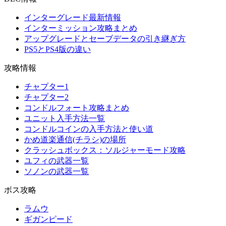
インターグレード最新情報
インターミッション攻略まとめ
アップグレードとセーブデータの引き継ぎ方
PS5とPS4版の違い
攻略情報
チャプター1
チャプター2
コンドルフォート攻略まとめ
ユニット入手方法一覧
コンドルコインの入手方法と使い道
かめ道楽通信(チラシ)の場所
クラッシュボックス：ソルジャーモード攻略
ユフィの武器一覧
ソノンの武器一覧
ボス攻略
ラムウ
ギガンピード