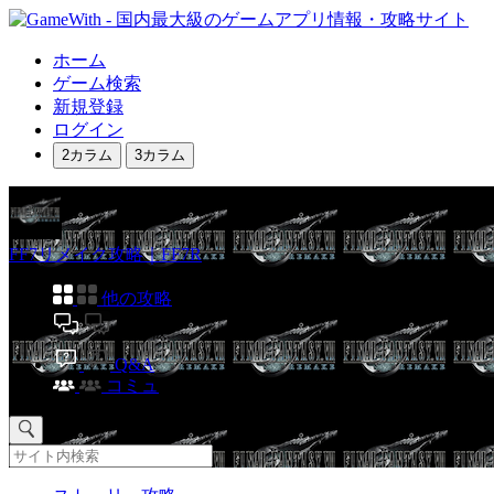
ホーム
ゲーム検索
新規登録
ログイン
2カラム
3カラム
FF7リメイク攻略｜FF7R
他の攻略
掲示板
Q&A
コミュ