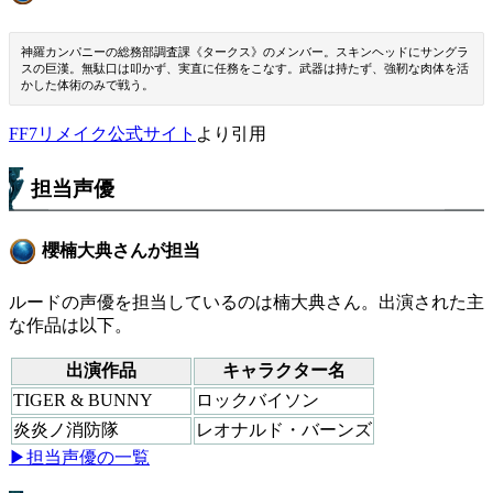
神羅カンパニーの総務部調査課《タークス》のメンバー。スキンヘッドにサングラ
スの巨漢。無駄口は叩かず、実直に任務をこなす。武器は持たず、強靭な肉体を活
かした体術のみで戦う。
FF7リメイク公式サイト
より引用
担当声優
櫻楠大典さんが担当
ルードの声優を担当しているのは楠大典さん。出演された主
な作品は以下。
出演作品
キャラクター名
TIGER & BUNNY
ロックバイソン
炎炎ノ消防隊
レオナルド・バーンズ
▶担当声優の一覧