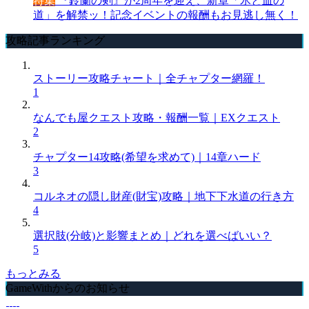
特集
『鈴蘭の剣』が2周年を迎え、新章「氷と血の
道」を解禁ッ！記念イベントの報酬もお見逃し無く！
攻略記事ランキング
ストーリー攻略チャート｜全チャプター網羅！
1
なんでも屋クエスト攻略・報酬一覧｜EXクエスト
2
チャプター14攻略(希望を求めて)｜14章ハード
3
コルネオの隠し財産(財宝)攻略｜地下下水道の行き方
4
選択肢(分岐)と影響まとめ｜どれを選べばいい？
5
もっとみる
GameWithからのお知らせ