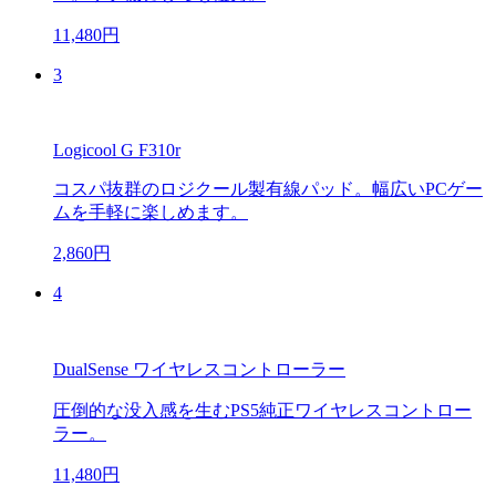
11,480円
3
Logicool G F310r
コスパ抜群のロジクール製有線パッド。幅広いPCゲー
ムを手軽に楽しめます。
2,860円
4
DualSense ワイヤレスコントローラー
圧倒的な没入感を生むPS5純正ワイヤレスコントロー
ラー。
11,480円