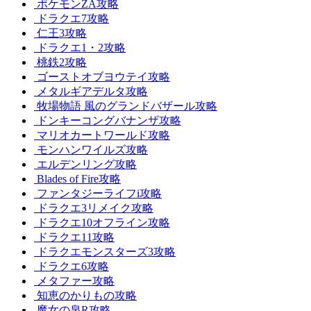
ポケモンZA攻略
ドラクエ7攻略
仁王3攻略
ドラクエ1・2攻略
桃鉄2攻略
ゴーストオブヨウテイ攻略
メタルギアデルタ攻略
牧場物語 風のグランドバザール攻略
ドンキーコングバナンザ攻略
マリオカートワールド攻略
モンハンワイルズ攻略
エルデンリング攻略
Blades of Fire攻略
ファンタジーライフi攻略
ドラクエ3リメイク攻略
ドラクエ10オフライン攻略
ドラクエ11攻略
ドラクエモンスターズ3攻略
ドラクエ6攻略
メタファー攻略
知恵のかりもの攻略
魔女の泉R攻略