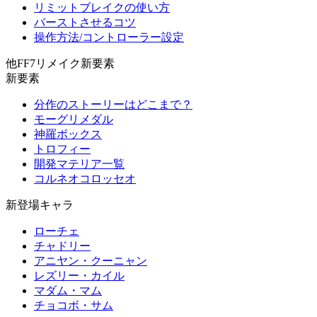
リミットブレイクの使い方
バーストさせるコツ
操作方法/コントローラー設定
他FF7リメイク新要素
新要素
分作のストーリーはどこまで？
モーグリメダル
神羅ボックス
トロフィー
開発マテリア一覧
コルネオコロッセオ
新登場キャラ
ローチェ
チャドリー
アニヤン・クーニャン
レズリー・カイル
マダム・マム
チョコボ・サム