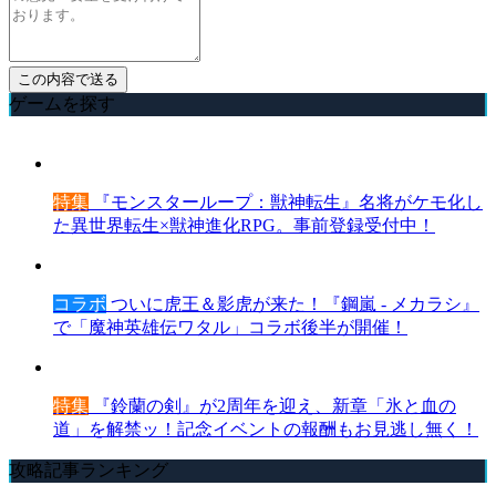
ゲームを探す
特集
『モンスターループ：獣神転生』名将がケモ化し
た異世界転生×獣神進化RPG。事前登録受付中！
コラボ
ついに虎王＆影虎が来た！『鋼嵐 - メカラシ』
で「魔神英雄伝ワタル」コラボ後半が開催！
特集
『鈴蘭の剣』が2周年を迎え、新章「氷と血の
道」を解禁ッ！記念イベントの報酬もお見逃し無く！
攻略記事ランキング