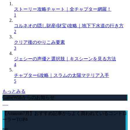
ストーリー攻略チャート｜全チャプター網羅！
1
コルネオの隠し財産(財宝)攻略｜地下下水道の行き方
2
クリア後のやりこみ要素
3
ジェシーの声優と選択肢｜キスシーンを見る方法
4
チャプター6攻略｜スラムの太陽マテリア入手
5
もっとみる
GameWithからのお知らせ
【Amazon7月】おすすめ記事からよく買われているコントロ
ーラーTOP4
PR