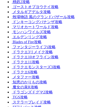
桃鉄2攻略
ゴーストオブヨウテイ攻略
メタルギアデルタ攻略
牧場物語 風のグランドバザール攻略
ドンキーコングバナンザ攻略
マリオカートワールド攻略
モンハンワイルズ攻略
エルデンリング攻略
Blades of Fire攻略
ファンタジーライフi攻略
ドラクエ3リメイク攻略
ドラクエ10オフライン攻略
ドラクエ11攻略
ドラクエモンスターズ3攻略
ドラクエ6攻略
メタファー攻略
知恵のかりもの攻略
魔女の泉R攻略
ドラゴンズドグマ2攻略
TGS攻略
ステラーブレイド攻略