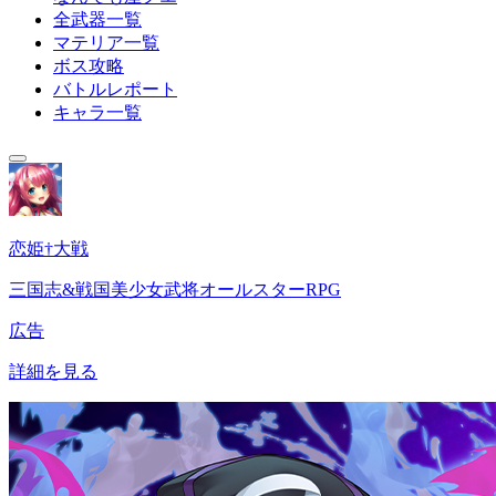
全武器一覧
マテリア一覧
ボス攻略
バトルレポート
キャラ一覧
恋姫†大戦
三国志&戦国美少女武将オールスターRPG
広告
詳細を見る