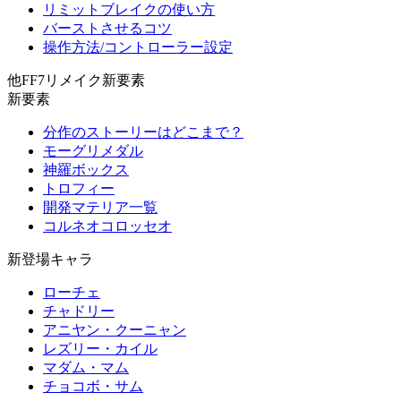
リミットブレイクの使い方
バーストさせるコツ
操作方法/コントローラー設定
他FF7リメイク新要素
新要素
分作のストーリーはどこまで？
モーグリメダル
神羅ボックス
トロフィー
開発マテリア一覧
コルネオコロッセオ
新登場キャラ
ローチェ
チャドリー
アニヤン・クーニャン
レズリー・カイル
マダム・マム
チョコボ・サム