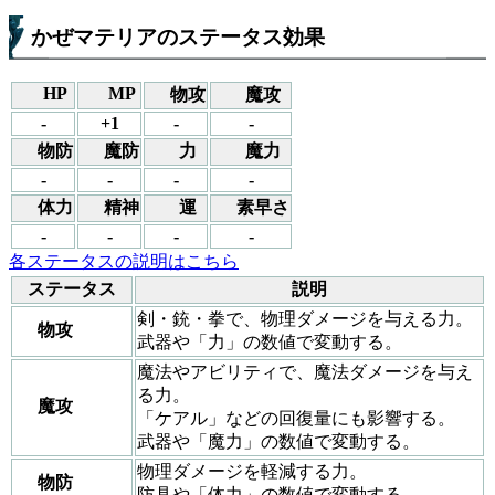
かぜマテリアのステータス効果
HP
MP
物攻
魔攻
-
+1
-
-
物防
魔防
力
魔力
-
-
-
-
体力
精神
運
素早さ
-
-
-
-
各ステータスの説明はこちら
ステータス
説明
剣・銃・拳で、物理ダメージを与える力。
物攻
武器や「力」の数値で変動する。
魔法やアビリティで、魔法ダメージを与え
る力。
魔攻
「ケアル」などの回復量にも影響する。
武器や「魔力」の数値で変動する。
物理ダメージを軽減する力。
物防
防具や「体力」の数値で変動する。