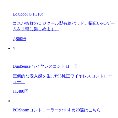
Logicool G F310r
コスパ抜群のロジクール製有線パッド。幅広いPCゲー
ムを手軽に楽しめます。
2,860円
4
DualSense ワイヤレスコントローラー
圧倒的な没入感を生むPS5純正ワイヤレスコントロー
ラー。
11,480円
PC/Steamコントローラーおすすめ20選はこちら