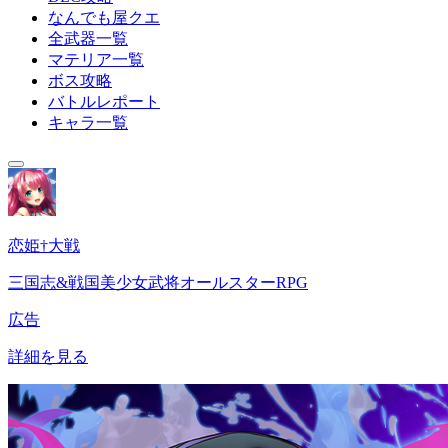
なんでも屋クエ
全武器一覧
マテリア一覧
ボス攻略
バトルレポート
キャラ一覧
恋姫†大戦
三国志&戦国美少女武将オールスターRPG
広告
詳細を見る