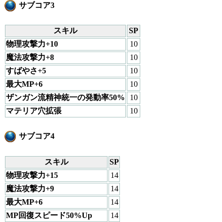
サブコア3
スキル
SP
物理攻撃力+10
10
魔法攻撃力+8
10
すばやさ+5
10
最大MP+6
10
ザンガン流精神統一の発動率50%
10
マテリア穴拡張
10
サブコア4
スキル
SP
物理攻撃力+15
14
魔法攻撃力+9
14
最大MP+6
14
MP回復スピード50%Up
14