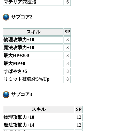
マテリア穴拡張
6
サブコア2
スキル
SP
物理攻撃力+10
8
魔法攻撃力+10
8
最大HP+200
8
最大MP+8
8
すばやさ+5
8
リミット技強化5%Up
8
サブコア3
スキル
SP
物理攻撃力+18
12
魔法攻撃力+14
12