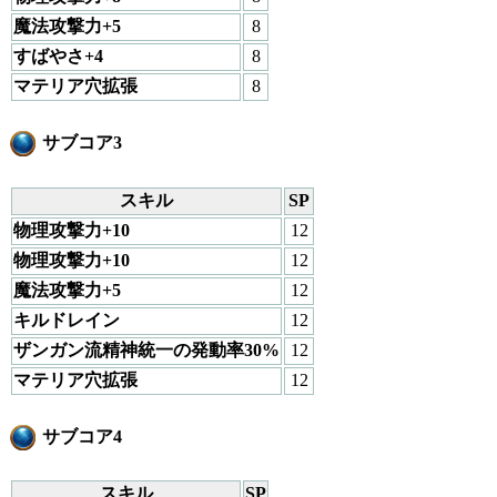
魔法攻撃力+5
8
すばやさ+4
8
マテリア穴拡張
8
サブコア3
スキル
SP
物理攻撃力+10
12
物理攻撃力+10
12
魔法攻撃力+5
12
キルドレイン
12
ザンガン流精神統一の発動率30%
12
マテリア穴拡張
12
サブコア4
スキル
SP