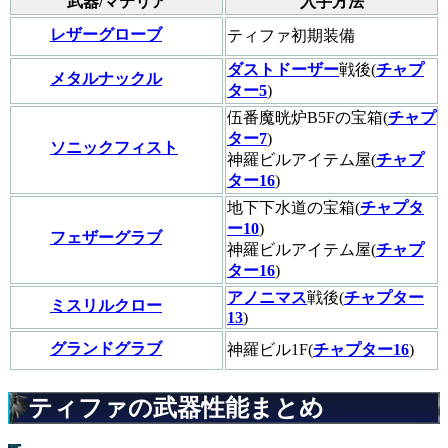
武器/マテリア
入手方法
レザーグローブ
ティファ初期装備
ダストドーザー
戦後(
チャプ
メタルナックル
ター5
)
伍番魔晄炉B5Fの宝箱(
チャプ
ター7
)
ソニックフィスト
神羅ビルアイテム屋(
チャプ
ター16
)
地下下水道の宝箱(
チャプタ
ー10
)
フェザーグラブ
神羅ビルアイテム屋(
チャプ
ター16
)
アノニマス
戦後(
チャプター
ミスリルクロー
13
)
グランドグラブ
神羅ビル1F(
チャプター16
)
ティファの武器性能まとめ