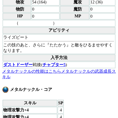
物攻
54 (164)
魔攻
12 (36)
物防
0
魔防
0
HP
MP
0
0
（
）
アビリティ
ライズビート
この技のあと、さらに『たたかう』と敵をひるませやすく
なります。
入手方法
ダストドーザー
戦後(
チャプター5
)
メタルナックルの性能はこちら
メタルナックルの武器成長ス
キル
メタルナックル・コア
スキル
SP
物理攻撃力+4
4
物理攻撃力+4
4