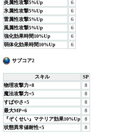
炎属性攻撃5%Up
6
氷属性攻撃5%Up
6
雷属性攻撃5%Up
6
風属性攻撃5%Up
6
強化効果時間10%Up
6
弱体化効果時間10%Up
6
サブコア2
スキル
SP
物理攻撃力+8
8
魔法攻撃力+5
8
すばやさ+5
8
最大MP+6
8
『ぞくせい』マテリア効果10%Up
8
状態異常値耐性+5
8