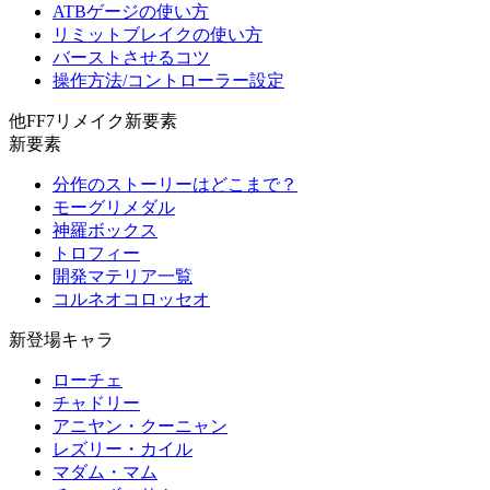
ATBゲージの使い方
リミットブレイクの使い方
バーストさせるコツ
操作方法/コントローラー設定
他FF7リメイク新要素
新要素
分作のストーリーはどこまで？
モーグリメダル
神羅ボックス
トロフィー
開発マテリア一覧
コルネオコロッセオ
新登場キャラ
ローチェ
チャドリー
アニヤン・クーニャン
レズリー・カイル
マダム・マム