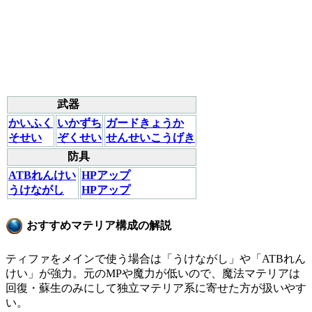
武器
かいふく
いかずち
ガードきょうか
そせい
ぞくせい
せんせいこうげき
防具
ATBれんけい
HPアップ
うけながし
HPアップ
おすすめマテリア構成の解説
ティファをメインで使う場合は「うけながし」や「ATBれん
けい」が強力。元のMPや魔力が低いので、魔法マテリアは
回復・蘇生のみにして独立マテリア系に寄せた方が扱いやす
い。