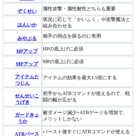
属性攻撃・属性耐性どちらも重要
ぞくせい
状況に応じて「かいふく」や攻撃魔法と
はんいか
組み合わせる
相手の弱点を探るのに有用
みやぶる
HPの底上げに必須
HPアップ
MPの底上げに必須
MPアップ
アイテムた
アイテムの効果を最大1.5倍にする
つじん
初手からATBコマンドが使えるので、戦
せんせいこ
闘の幅が広がる
うげき
被ダメージ減少+ATBゲージを増加で、
ガードきょ
メリットしかない
うか
バースト後すぐにATBコマンドが使える
ATBバース