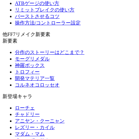
ATBゲージの使い方
リミットブレイクの使い方
バーストさせるコツ
操作方法/コントローラー設定
他FF7リメイク新要素
新要素
分作のストーリーはどこまで？
モーグリメダル
神羅ボックス
トロフィー
開発マテリア一覧
コルネオコロッセオ
新登場キャラ
ローチェ
チャドリー
アニヤン・クーニャン
レズリー・カイル
マダム・マム