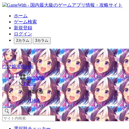
ホーム
ゲーム検索
新規登録
ログイン
2カラム
3カラム
ウマ娘攻略wiki
他の攻略
Twitter
掲示板
Q&A
選択肢チェッカー