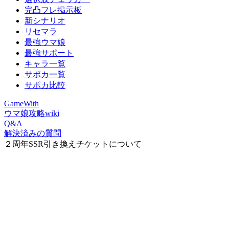
完凸フレ掲示板
新シナリオ
リセマラ
最強ウマ娘
最強サポート
キャラ一覧
サポカ一覧
サポカ比較
GameWith
ウマ娘攻略wiki
Q&A
解決済みの質問
２周年SSR引き換えチケットについて