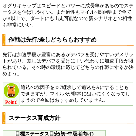
オグリキャップはスピードとパワーに成長率があるのでステ
ータスを伸ばしやすい。また適性もマイル~長距離まで全て
がB以上で、ダートにも出走可能なので新シナリオとの相性
も非常にいい。
作戦は先行/差しどちらもおすすめ
先行は加速手段が豊富にあるがデバフを受けやすいデメリッ
トがあり、差しはデバフを受けにくい代わりに加速手段が限
られている。その時の環境に応じてどちらの作戦にするか決
めよう。
追込の赤因子を☆7継承して追込をAにすることも
できますが、マイルSが非常に狙いにくくなってし
まうので今回はおすすめしていません。
Point!
ステータス育成方針
目標ステータス目安(初~中級者向け)