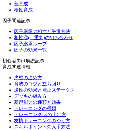
蓋育成
根性育成
因子関連記事
因子継承の相性と厳選方法
相性◎(二重丸)の組み合わせ
因子継承ループ
因子の効果一覧
初心者向け解説記事
育成関連情報
序盤の進め方
育成のコツと立ち回り
適性の効果と補正ステータス
デッキの組み方
基礎能力の種類と効果
トレーニングの種類
トレーニングLvの上げ方
友情トレーニングのやり方
スキルポイントの入手方法