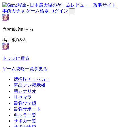
事前ガチャ
ゲーム検索
ログイン
ウマ娘攻略wiki
掲示板Q&A
トップに戻る
ゲーム攻略一覧を見る
選択肢チェッカー
完凸フレ掲示板
新シナリオ
リセマラ
最強ウマ娘
最強サポート
キャラ一覧
サポカ一覧
サポカ比較