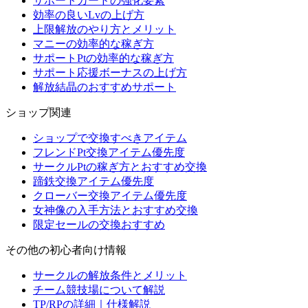
サポートカードの強化要素
効率の良いLvの上げ方
上限解放のやり方とメリット
マニーの効率的な稼ぎ方
サポートPtの効率的な稼ぎ方
サポート応援ボーナスの上げ方
解放結晶のおすすめサポート
ショップ関連
ショップで交換すべきアイテム
フレンドPt交換アイテム優先度
サークルPtの稼ぎ方とおすすめ交換
蹄鉄交換アイテム優先度
クローバー交換アイテム優先度
女神像の入手方法とおすすめ交換
限定セールの交換おすすめ
その他の初心者向け情報
サークルの解放条件とメリット
チーム競技場について解説
TP/RPの詳細｜仕様解説