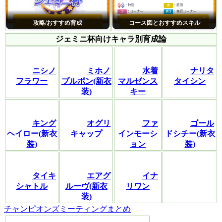
攻略/おすすめ育成
コース図とおすすめスキル
ジェミニ杯向けキャラ別育成論
ニシノ
ミホノ
水着
ナリタ
フラワー
ブルボン(新衣
マルゼンス
タイシン
装)
キー
キング
オグリ
ファ
ゴール
ヘイロー(新衣
キャップ
インモーシ
ドシチー(新衣
装)
ョン
装)
タイキ
エアグ
イナ
シャトル
ルーヴ(新衣
リワン
装)
チャンピオンズミーティングまとめ