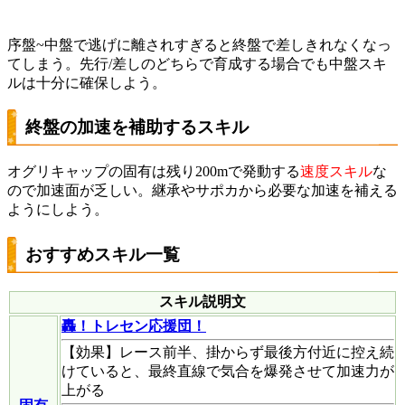
序盤~中盤で逃げに離されすぎると終盤で差しきれなくなっ
てしまう。先行/差しのどちらで育成する場合でも中盤スキ
ルは十分に確保しよう。
終盤の加速を補助するスキル
オグリキャップの固有は残り200mで発動する
速度スキル
な
ので加速面が乏しい。継承やサポカから必要な加速を補える
ようにしよう。
おすすめスキル一覧
スキル説明文
轟！トレセン応援団！
【効果】レース前半、掛からず最後方付近に控え続
けていると、最終直線で気合を爆発させて加速力が
上がる