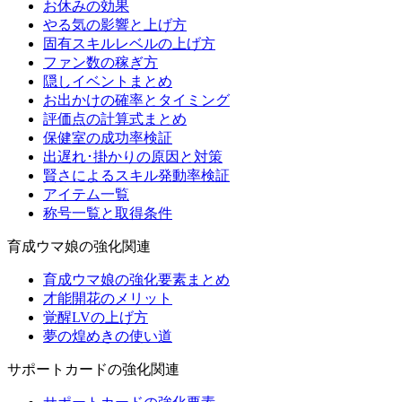
お休みの効果
やる気の影響と上げ方
固有スキルレベルの上げ方
ファン数の稼ぎ方
隠しイベントまとめ
お出かけの確率とタイミング
評価点の計算式まとめ
保健室の成功率検証
出遅れ･掛かりの原因と対策
賢さによるスキル発動率検証
アイテム一覧
称号一覧と取得条件
育成ウマ娘の強化関連
育成ウマ娘の強化要素まとめ
才能開花のメリット
覚醒LVの上げ方
夢の煌めきの使い道
サポートカードの強化関連