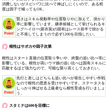
消費しないがスピ/パワに比べて伸ばしにくいので、ある程
度は因子で補ってもOK。
賢さはスキル発動率や位置取りやに加えて、掛かり
率に影響しています。継承候補として挙げられるキ
ングヘイロー(新衣装)の固有はレース前半で掛かる
Point!
と不発してしまうので必ず1200を目指したい。
根性はサポカや因子次第
根性はスタート直後の位置取り争いや、終盤の追い比べ等に
影響している。根性が高いウマ娘の追い比べは固有スキルに
匹敵するほど強力なので、可能な限り高くしておきたい。
先行と差しはどちらも追い比べが発生しやすい作戦
なので根性の恩恵を受けやすいです。ステータスを
しっかり伸ばせる上級者なら根性育成を行いましょ
Point!
う。
スタミナは600を目標に