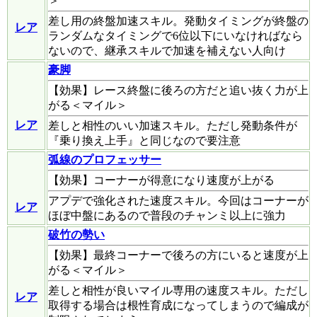
＞
差し用の終盤加速スキル。発動タイミングが終盤の
レア
ランダムなタイミングで6位以下にいなければなら
ないので、継承スキルで加速を補えない人向け
豪脚
【効果】レース終盤に後ろの方だと追い抜く力が上
がる＜マイル＞
レア
差しと相性のいい加速スキル。ただし発動条件が
『乗り換え上手』と同じなので要注意
弧線のプロフェッサー
【効果】コーナーが得意になり速度が上がる
アプデで強化された速度スキル。今回はコーナーが
レア
ほぼ中盤にあるので普段のチャンミ以上に強力
破竹の勢い
【効果】最終コーナーで後ろの方にいると速度が上
がる＜マイル＞
差しと相性が良いマイル専用の速度スキル。ただし
レア
取得する場合は根性育成になってしまうので編成が