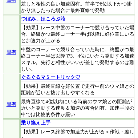
固有
差しと相性の良い加速固有。前半で6位以下かつ掛
かり無しだった場合に最終直線で発動
つぼみ、ほころぶ時
【効果】レース中盤のコーナーで競り合っていた場
合、終盤かつ最終コーナー半ば以降に好位置にいる
と加速力が上がる
中盤のコーナーで競り合っていた時に、終盤かつ最
固有
終コーナー半ば以降で3、4位にいたら発動する加速
スキル。先行と相性がいいが差しで発動するのは難
しい。
ぐるぐるマミートリック♡
【効果】最終直線を好位置で走行中前のウマ娘との
距離が近いと抜け出しやすくなる
最終直線で4位以内にいる時前のウマ娘との距離が
固有
近いと発動する速度＆加速の複合固有。加速手段の
中では比較的条件が緩い
乗り換え上手
【効果】レース終盤で加速力が上がる＜作戦・差し