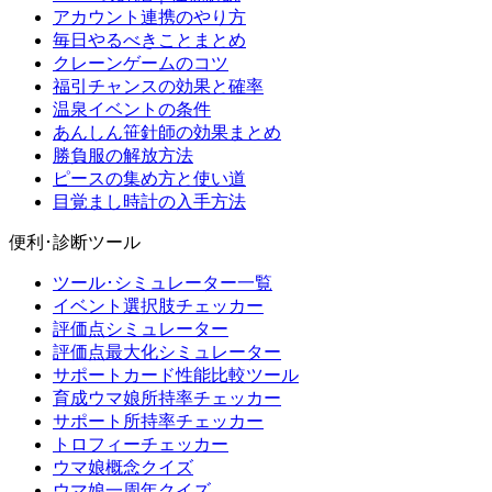
アカウント連携のやり方
毎日やるべきことまとめ
クレーンゲームのコツ
福引チャンスの効果と確率
温泉イベントの条件
あんしん笹針師の効果まとめ
勝負服の解放方法
ピースの集め方と使い道
目覚まし時計の入手方法
便利･診断ツール
ツール･シミュレーター一覧
イベント選択肢チェッカー
評価点シミュレーター
評価点最大化シミュレーター
サポートカード性能比較ツール
育成ウマ娘所持率チェッカー
サポート所持率チェッカー
トロフィーチェッカー
ウマ娘概念クイズ
ウマ娘一周年クイズ