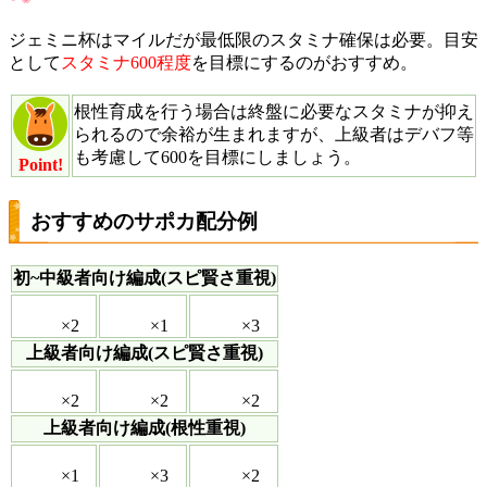
ジェミニ杯はマイルだが最低限のスタミナ確保は必要。目安
として
スタミナ600程度
を目標にするのがおすすめ。
根性育成を行う場合は終盤に必要なスタミナが抑え
られるので余裕が生まれますが、上級者はデバフ等
も考慮して600を目標にしましょう。
Point!
おすすめのサポカ配分例
初~中級者向け編成(スピ賢さ重視)
×2
×1
×3
上級者向け編成(スピ賢さ重視)
×2
×2
×2
上級者向け編成(根性重視)
×1
×3
×2