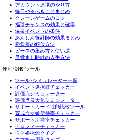
アカウント連携のやり方
毎日やるべきことまとめ
クレーンゲームのコツ
福引チャンスの効果と確率
温泉イベントの条件
あんしん笹針師の効果まとめ
勝負服の解放方法
ピースの集め方と使い道
目覚まし時計の入手方法
便利･診断ツール
ツール･シミュレーター一覧
イベント選択肢チェッカー
評価点シミュレーター
評価点最大化シミュレーター
サポートカード性能比較ツール
育成ウマ娘所持率チェッカー
サポート所持率チェッカー
トロフィーチェッカー
ウマ娘概念クイズ
ウマ娘一周年クイズ