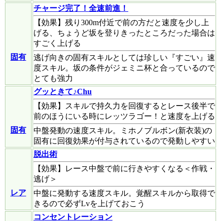
チャージ完了！全速前進！
【効果】残り300m付近で前の方だと速度を少し上
げる、ちょうど坂を登りきったところだった場合は
すごく上げる
固有
逃げ向きの固有スキルとしては珍しい『すごい』速
度スキル。坂の条件がジェミニ杯と合っているので
とても強力
グッときて♪Chu
【効果】スキルで持久力を回復するとレース後半で
前のほうにいる時にレッツラゴー！と速度を上げる
固有
中盤発動の速度スキル。ミホノブルボン(新衣装)の
固有に回復効果が付与されているので発動しやすい
脱出術
【効果】レース中盤で前に行きやすくなる＜作戦・
逃げ＞
レア
中盤に発動する速度スキル。覚醒スキルから取得で
きるので必ずLvを上げておこう
コンセントレーション