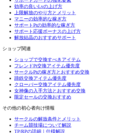
サポートカードの強化要素
効率の良いLvの上げ方
上限解放のやり方とメリット
マニーの効率的な稼ぎ方
サポートPtの効率的な稼ぎ方
サポート応援ボーナスの上げ方
解放結晶のおすすめサポート
ショップ関連
ショップで交換すべきアイテム
フレンドPt交換アイテム優先度
サークルPtの稼ぎ方とおすすめ交換
蹄鉄交換アイテム優先度
クローバー交換アイテム優先度
女神像の入手方法とおすすめ交換
限定セールの交換おすすめ
その他の初心者向け情報
サークルの解放条件とメリット
チーム競技場について解説
TP/RPの詳細｜仕様解説