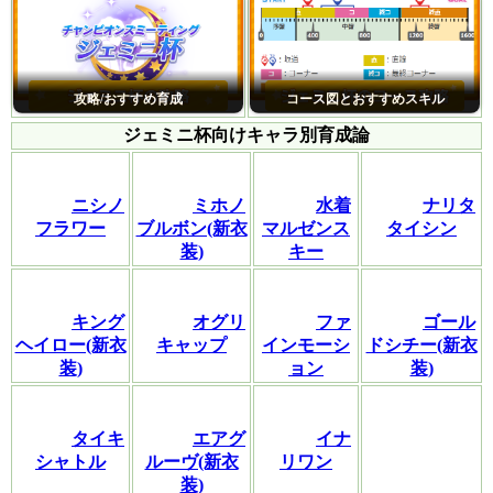
攻略/おすすめ育成
コース図とおすすめスキル
ジェミニ杯向けキャラ別育成論
ニシノ
ミホノ
水着
ナリタ
フラワー
ブルボン(新衣
マルゼンス
タイシン
装)
キー
キング
オグリ
ファ
ゴール
ヘイロー(新衣
キャップ
インモーシ
ドシチー(新衣
装)
ョン
装)
タイキ
エアグ
イナ
シャトル
ルーヴ(新衣
リワン
装)