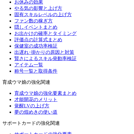
お休みの効果
やる気の影響と上げ方
固有スキルレベルの上げ方
ファン数の稼ぎ方
隠しイベントまとめ
お出かけの確率とタイミング
評価点の計算式まとめ
保健室の成功率検証
出遅れ･掛かりの原因と対策
賢さによるスキル発動率検証
アイテム一覧
称号一覧と取得条件
育成ウマ娘の強化関連
育成ウマ娘の強化要素まとめ
才能開花のメリット
覚醒LVの上げ方
夢の煌めきの使い道
サポートカードの強化関連