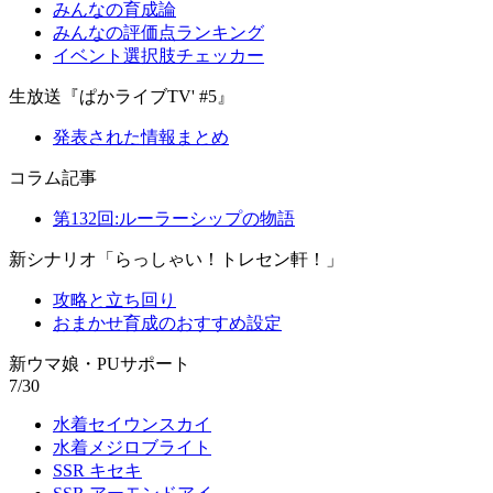
みんなの育成論
みんなの評価点ランキング
イベント選択肢チェッカー
生放送『ぱかライブTV' #5』
発表された情報まとめ
コラム記事
第132回:ルーラーシップの物語
新シナリオ「らっしゃい！トレセン軒！」
攻略と立ち回り
おまかせ育成のおすすめ設定
新ウマ娘・PUサポート
7/30
水着セイウンスカイ
水着メジロブライト
SSR キセキ