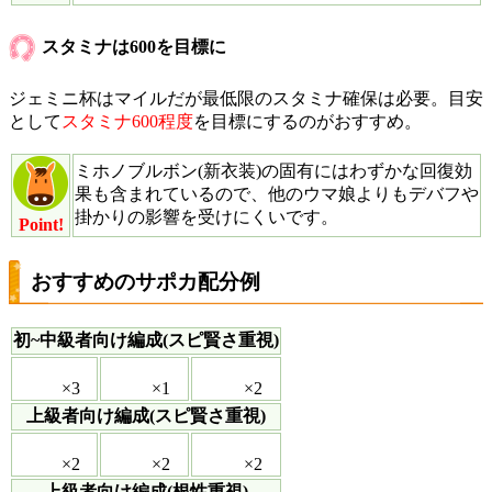
スタミナは600を目標に
ジェミニ杯はマイルだが最低限のスタミナ確保は必要。目安
として
スタミナ600程度
を目標にするのがおすすめ。
ミホノブルボン(新衣装)の固有にはわずかな回復効
果も含まれているので、他のウマ娘よりもデバフや
掛かりの影響を受けにくいです。
Point!
おすすめのサポカ配分例
初~中級者向け編成(スピ賢さ重視)
×3
×1
×2
上級者向け編成(スピ賢さ重視)
×2
×2
×2
上級者向け編成(根性重視)