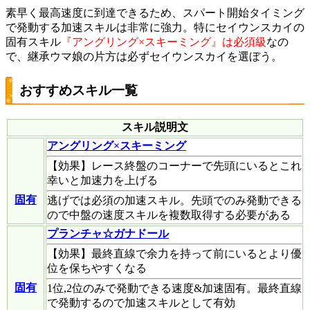
素早く最高速度に到達できるため、スパート開始タイミング
で発動する加速スキルは非常に強力。特にセイウンスカイの
固有スキル
『アングリング×スキーミング』は必須級
なの
で、継承ウマ娘の片方は必ずセイウンスカイを選ぼう。
おすすめスキル一覧
スキル説明文
アングリング×スキーミング
【効果】レース終盤のコーナーで先頭にいるとこれ
幸いと加速力を上げる
固有
逃げでは必須の加速スキル。先頭でのみ発動できる
ので中盤の速度スキルを複数取得する必要がある
プランチャ☆ガナドール
【効果】最終直線で余力を持って前にいるとより優
位を保ちやすくなる
固有
1位,2位のみで発動できる速度&加速固有。最終直線
で発動するので加速スキルとして有効