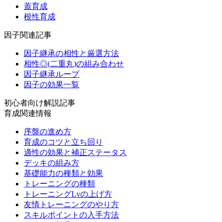
蓋育成
根性育成
因子関連記事
因子継承の相性と厳選方法
相性◎(二重丸)の組み合わせ
因子継承ループ
因子の効果一覧
初心者向け解説記事
育成関連情報
序盤の進め方
育成のコツと立ち回り
適性の効果と補正ステータス
デッキの組み方
基礎能力の種類と効果
トレーニングの種類
トレーニングLvの上げ方
友情トレーニングのやり方
スキルポイントの入手方法