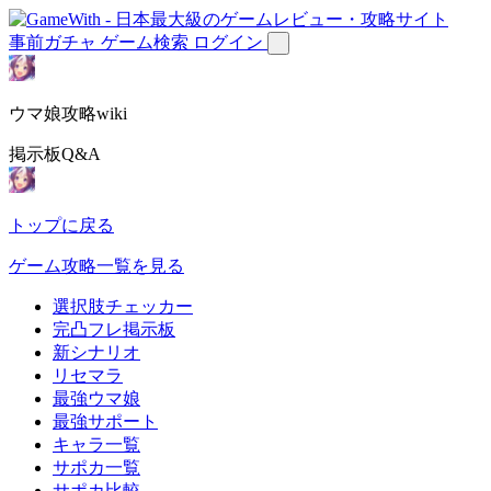
事前ガチャ
ゲーム検索
ログイン
ウマ娘攻略wiki
掲示板Q&A
トップに戻る
ゲーム攻略一覧を見る
選択肢チェッカー
完凸フレ掲示板
新シナリオ
リセマラ
最強ウマ娘
最強サポート
キャラ一覧
サポカ一覧
サポカ比較