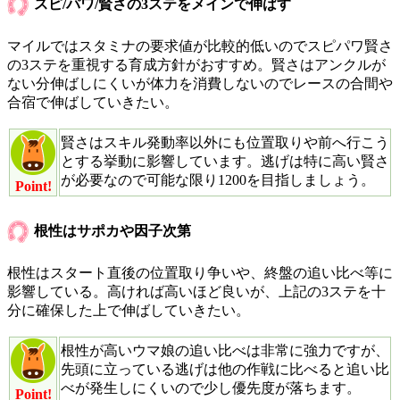
スピ/パワ/賢さの3ステをメインで伸ばす
マイルではスタミナの要求値が比較的低いのでスピパワ賢さ
の3ステを重視する育成方針がおすすめ。賢さはアンクルが
ない分伸ばしにくいが体力を消費しないのでレースの合間や
合宿で伸ばしていきたい。
賢さはスキル発動率以外にも位置取りや前へ行こう
とする挙動に影響しています。逃げは特に高い賢さ
が必要なので可能な限り1200を目指しましょう。
Point!
根性はサポカや因子次第
根性はスタート直後の位置取り争いや、終盤の追い比べ等に
影響している。高ければ高いほど良いが、上記の3ステを十
分に確保した上で伸ばしていきたい。
根性が高いウマ娘の追い比べは非常に強力ですが、
先頭に立っている逃げは他の作戦に比べると追い比
べが発生しにくいので少し優先度が落ちます。
Point!