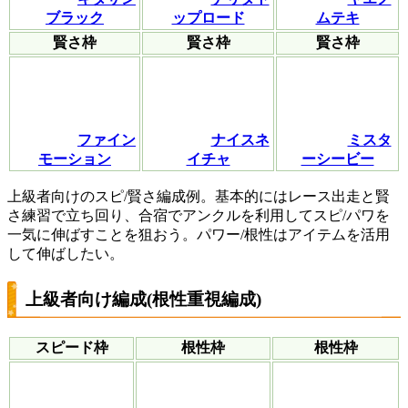
ブラック
ップロード
ムテキ
賢さ枠
賢さ枠
賢さ枠
ファイン
ナイスネ
ミスタ
モーション
イチャ
ーシービー
上級者向けのスピ/賢さ編成例。基本的にはレース出走と賢
さ練習で立ち回り、合宿でアンクルを利用してスピ/パワを
一気に伸ばすことを狙おう。パワー/根性はアイテムを活用
して伸ばしたい。
上級者向け編成(根性重視編成)
スピード枠
根性枠
根性枠