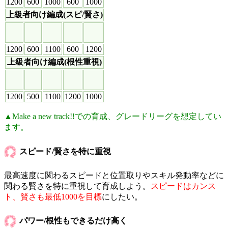
1200
600
1000
600
1000
上級者向け編成(スピ/賢さ)
1200
600
1100
600
1200
上級者向け編成(根性重視)
1200
500
1100
1200
1000
▲Make a new track!!での育成、グレードリーグを想定してい
ます。
スピード/賢さを特に重視
最高速度に関わるスピードと位置取りやスキル発動率などに
関わる賢さを特に重視して育成しよう。
スピードはカンス
ト、賢さも最低1000を目標
にしたい。
パワー/根性もできるだけ高く