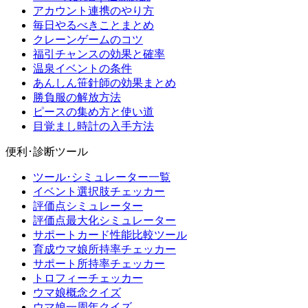
アカウント連携のやり方
毎日やるべきことまとめ
クレーンゲームのコツ
福引チャンスの効果と確率
温泉イベントの条件
あんしん笹針師の効果まとめ
勝負服の解放方法
ピースの集め方と使い道
目覚まし時計の入手方法
便利･診断ツール
ツール･シミュレーター一覧
イベント選択肢チェッカー
評価点シミュレーター
評価点最大化シミュレーター
サポートカード性能比較ツール
育成ウマ娘所持率チェッカー
サポート所持率チェッカー
トロフィーチェッカー
ウマ娘概念クイズ
ウマ娘一周年クイズ