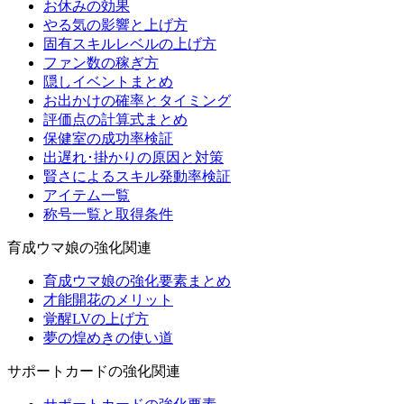
お休みの効果
やる気の影響と上げ方
固有スキルレベルの上げ方
ファン数の稼ぎ方
隠しイベントまとめ
お出かけの確率とタイミング
評価点の計算式まとめ
保健室の成功率検証
出遅れ･掛かりの原因と対策
賢さによるスキル発動率検証
アイテム一覧
称号一覧と取得条件
育成ウマ娘の強化関連
育成ウマ娘の強化要素まとめ
才能開花のメリット
覚醒LVの上げ方
夢の煌めきの使い道
サポートカードの強化関連