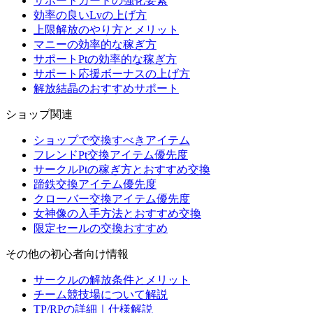
サポートカードの強化要素
効率の良いLvの上げ方
上限解放のやり方とメリット
マニーの効率的な稼ぎ方
サポートPtの効率的な稼ぎ方
サポート応援ボーナスの上げ方
解放結晶のおすすめサポート
ショップ関連
ショップで交換すべきアイテム
フレンドPt交換アイテム優先度
サークルPtの稼ぎ方とおすすめ交換
蹄鉄交換アイテム優先度
クローバー交換アイテム優先度
女神像の入手方法とおすすめ交換
限定セールの交換おすすめ
その他の初心者向け情報
サークルの解放条件とメリット
チーム競技場について解説
TP/RPの詳細｜仕様解説