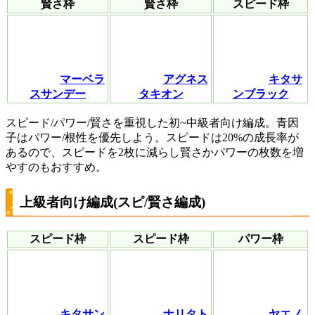
賢さ枠
賢さ枠
スピード枠
マーベラ
アグネス
キタサ
スサンデー
タキオン
ンブラック
スピード/パワー/賢さを重視した初~中級者向け編成。青因
子はパワー/根性を優先しよう。スピードは20%の成長率が
あるので、スピードを2枚に減らし賢さかパワーの枚数を増
やすのもおすすめ。
上級者向け編成(スピ/賢さ編成)
スピード枠
スピード枠
パワー枠
キタサン
ナリタト
ヤエノ