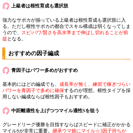
上級者は根性育成も選択肢
強力なサポカが揃っている上級者は根性育成も選択肢に入
る。ただし根性サポカの都合でスキル構成は弱くなってしま
うので、
スピ/パワ/賢さを高水準まで伸ばし切れることが前
提
となる。
おすすめの因子編成
青因子はパワー多めがおすすめ
基本的にはどの編成でも、
成長率が無く、練習で稼ぎづらい
パワーを青因子で多めに確保
するのが理想。根性タイプを採
用しない編成ならば根性因子もおすすめ。
中距離適性を上げつつマイル適性Sを狙う
グレードリーグ優勝を目指すならばスピードに補正がかかる
マイルSが非常に重要。
継承ウマ娘にマイル☆3因子持ちが