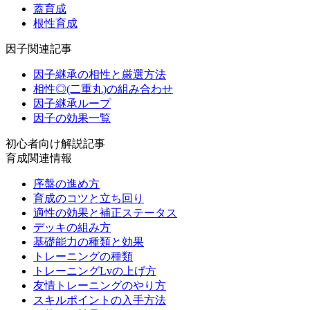
蓋育成
根性育成
因子関連記事
因子継承の相性と厳選方法
相性◎(二重丸)の組み合わせ
因子継承ループ
因子の効果一覧
初心者向け解説記事
育成関連情報
序盤の進め方
育成のコツと立ち回り
適性の効果と補正ステータス
デッキの組み方
基礎能力の種類と効果
トレーニングの種類
トレーニングLvの上げ方
友情トレーニングのやり方
スキルポイントの入手方法