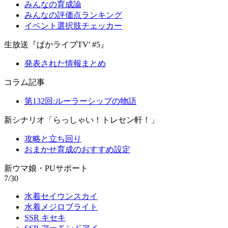
みんなの育成論
みんなの評価点ランキング
イベント選択肢チェッカー
生放送『ぱかライブTV' #5』
発表された情報まとめ
コラム記事
第132回:ルーラーシップの物語
新シナリオ「らっしゃい！トレセン軒！」
攻略と立ち回り
おまかせ育成のおすすめ設定
新ウマ娘・PUサポート
7/30
水着セイウンスカイ
水着メジロブライト
SSR キセキ