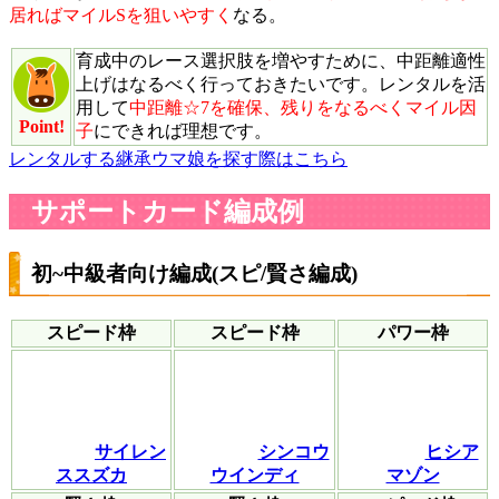
居ればマイルSを狙いやすく
なる。
育成中のレース選択肢を増やすために、中距離適性
上げはなるべく行っておきたいです。レンタルを活
用して
中距離☆7を確保、残りをなるべくマイル因
Point!
子
にできれば理想です。
レンタルする継承ウマ娘を探す際はこちら
サポートカード編成例
初~中級者向け編成(スピ/賢さ編成)
スピード枠
スピード枠
パワー枠
サイレン
シンコウ
ヒシア
ススズカ
ウインディ
マゾン