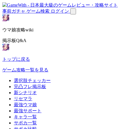
事前ガチャ
ゲーム検索
ログイン
ウマ娘攻略wiki
掲示板Q&A
トップに戻る
ゲーム攻略一覧を見る
選択肢チェッカー
完凸フレ掲示板
新シナリオ
リセマラ
最強ウマ娘
最強サポート
キャラ一覧
サポカ一覧
サポカ比較