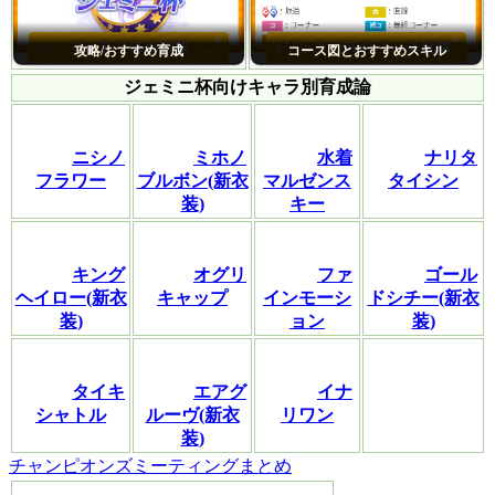
攻略/おすすめ育成
コース図とおすすめスキル
ジェミニ杯向けキャラ別育成論
ニシノ
ミホノ
水着
ナリタ
フラワー
ブルボン(新衣
マルゼンス
タイシン
装)
キー
キング
オグリ
ファ
ゴール
ヘイロー(新衣
キャップ
インモーシ
ドシチー(新衣
装)
ョン
装)
タイキ
エアグ
イナ
シャトル
ルーヴ(新衣
リワン
装)
チャンピオンズミーティングまとめ