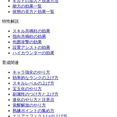
ギルドの加入と脱退方法
能力の効果一覧
状態の見方と効果一覧
特性解説
スキル共鳴柱の効果
指向共鳴柱の効果
包囲攻撃の効果
設置アシストの効果
ハイカウンターの効果
育成関連
キャラ強化のやり方
効率的なランクの上げ方
スキルレベルの上げ方
宝玉化のやり方
副属性のつけ方と上げ方
進化のやり方と注意点
覚醒解放のやり方
熟練ポイントの集め方
エリアエフェクトLvの上げ方