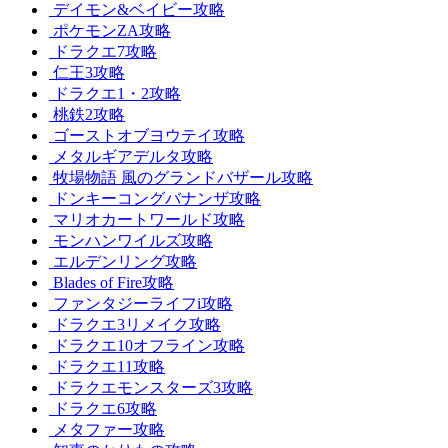
デイモン&ベイビー攻略
ポケモンZA攻略
ドラクエ7攻略
仁王3攻略
ドラクエ1・2攻略
桃鉄2攻略
ゴーストオブヨウテイ攻略
メタルギアデルタ攻略
牧場物語 風のグランドバザール攻略
ドンキーコングバナンザ攻略
マリオカートワールド攻略
モンハンワイルズ攻略
エルデンリング攻略
Blades of Fire攻略
ファンタジーライフi攻略
ドラクエ3リメイク攻略
ドラクエ10オフライン攻略
ドラクエ11攻略
ドラクエモンスターズ3攻略
ドラクエ6攻略
メタファー攻略