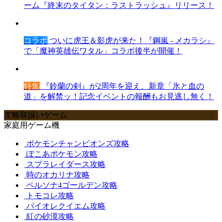
ーム『終末のタイタン：ラストラッシュ』リリース！
コラボ
ついに虎王＆影虎が来た！『鋼嵐 - メカラシ』
で「魔神英雄伝ワタル」コラボ後半が開催！
特集
『鈴蘭の剣』が2周年を迎え、新章「氷と血の
道」を解禁ッ！記念イベントの報酬もお見逃し無く！
攻略取扱いゲーム
家庭用ゲーム機
ポケモンチャンピオンズ攻略
ぽこあポケモン攻略
スプラレイダース攻略
時のオカリナ攻略
ペルソナ4ゴールデン攻略
トモコレ攻略
バイオレクイエム攻略
紅の砂漠攻略