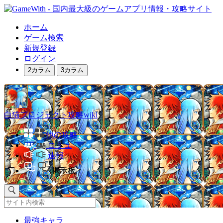
ホーム
ゲーム検索
新規登録
ログイン
2カラム
3カラム
白猫プロジェクト攻略wiki
他の攻略
コミュ
速報
掲示板
最強キャラ