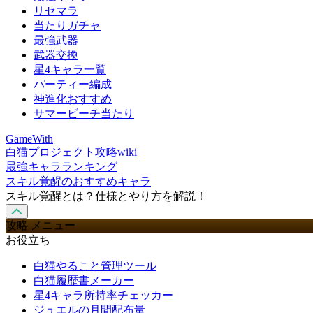
リセマラ
当たりガチャ
最強武器
武器交換
星4キャラ一覧
パーティー編成
神進化おすすめ
サマービーチ当たり
GameWith
白猫プロジェクト攻略wiki
最強キャラランキング
スキル覚醒のおすすめキャラ
スキル覚醒とは？仕様とやり方を解説！
攻略 メニュー
お役立ち
白猫やること管理ツール
白猫履歴書メーカー
星4キャラ所持率チェッカー
ジュエルの月間配布量