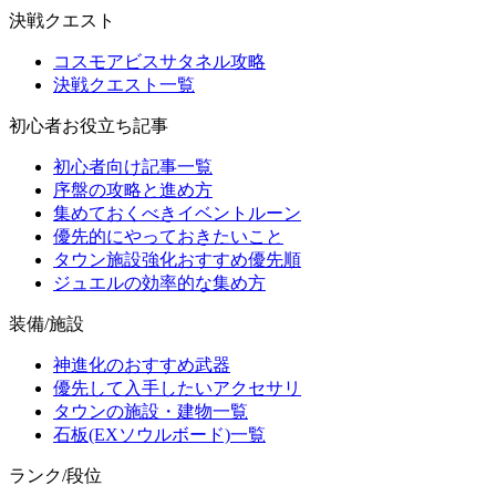
決戦クエスト
コスモアビスサタネル攻略
決戦クエスト一覧
初心者お役立ち記事
初心者向け記事一覧
序盤の攻略と進め方
集めておくべきイベントルーン
優先的にやっておきたいこと
タウン施設強化おすすめ優先順
ジュエルの効率的な集め方
装備/施設
神進化のおすすめ武器
優先して入手したいアクセサリ
タウンの施設・建物一覧
石板(EXソウルボード)一覧
ランク/段位