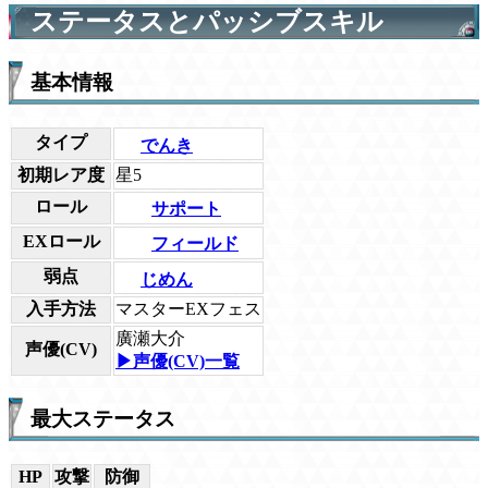
ステータスとパッシブスキル
基本情報
タイプ
でんき
初期レア度
星5
ロール
サポート
EXロール
フィールド
弱点
じめん
入手方法
マスターEXフェス
廣瀬大介
声優(CV)
▶声優(CV)一覧
最大ステータス
HP
攻撃
防御