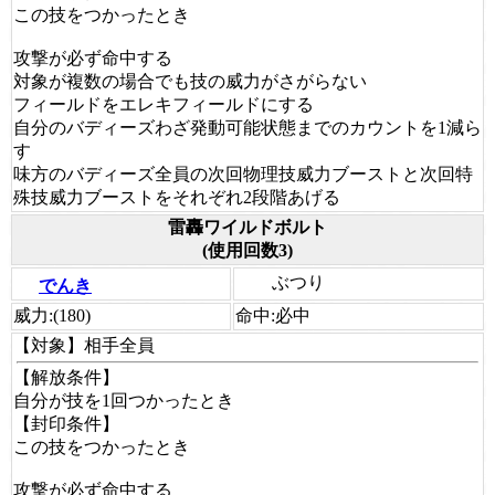
この技をつかったとき
攻撃が必ず命中する
対象が複数の場合でも技の威力がさがらない
フィールドをエレキフィールドにする
自分のバディーズわざ発動可能状態までのカウントを1減ら
す
味方のバディーズ全員の次回物理技威力ブーストと次回特
殊技威力ブーストをそれぞれ2段階あげる
雷轟ワイルドボルト
(使用回数3)
ぶつり
でんき
威力:
(180)
命中:
必中
【対象】
相手全員
【解放条件】
自分が技を1回つかったとき
【封印条件】
この技をつかったとき
攻撃が必ず命中する