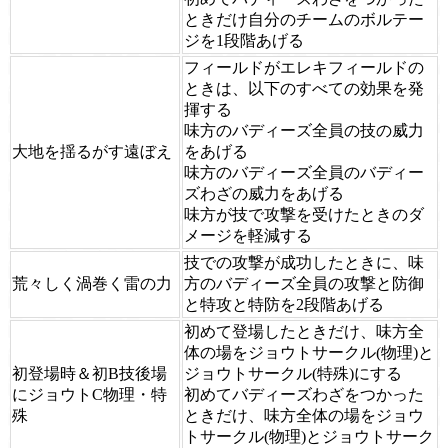
ときだけ自分のチームのボルテー
ジを1段階あげる
フィールドがエレキフィールドの
ときは、以下のすべての効果を発
揮する
味方のバディーズ全員の技の威力
大地を揺るがす遠ぼえ
をあげる
味方のバディーズ全員のバディー
ズわざの威力をあげる
味方が技で攻撃を受けたときのダ
メージを軽減する
技での攻撃が成功したときに、味
荒々しく渦巻く雷の力
方のバディーズ全員の攻撃と防御
と特攻と特防を2段階あげる
初めて登場したときだけ、味方全
体の場をジョウトサークル(物理)と
初登場時＆初B技後場
ジョウトサークル(特殊)にする
にジョウトC物理・特
初めてバディーズわざをつかった
殊
ときだけ、味方全体の場をジョウ
トサークル(物理)とジョウトサーク