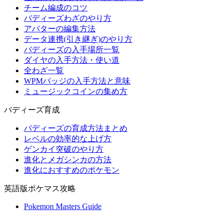
チーム編成のコツ
バディーズわざのやり方
アバターの編集方法
データ連携(引き継ぎ)のやり方
バディーズの入手場所一覧
ダイヤの入手方法・使い道
全わざ一覧
WPMバッジの入手方法と意味
ミュージックコインの集め方
バディーズ育成
バディーズの育成方法まとめ
レベルの効率的な上げ方
ゲンカイ突破のやり方
進化とメガシンカの方法
進化におすすめのポケモン
英語版ポケマス攻略
Pokemon Masters Guide