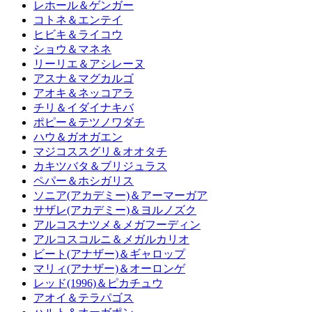
レホール＆ゲンガー
コトネ＆エンテイ
ヒビキ＆ライコウ
ショウ＆マネネ
リーリエ＆アシレーヌ
アスナ＆マグカルゴ
アオキ＆ネッコアラ
チリ＆イダイナキバ
ポピー＆テツノワダチ
ハウ＆ガオガエン
マジコススグリ＆オオタチ
カキツバタ＆ブリジュラス
ペパー＆ホシガリス
ソニア(アカデミー)＆アーマーガア
サザレ(アカデミー)＆ヨルノズク
アルコスナツメ＆メガフーディン
アルコスコルニ＆メガルカリオ
ビート(アナザー)＆ギャロップ
マリィ(アナザー)＆オーロンゲ
レッド(1996)＆ピカチュウ
アオイ＆テラパゴス