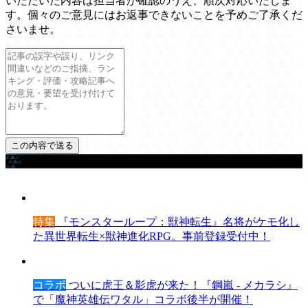
いただいた内容は担当者が確認のうえ、順次対応いたしま
す。個々のご意見にはお返事できないことを予めご了承くだ
さいませ。
ゲームを探す
特集
『モンスターループ：獣神転生』名将がケモ化し
た異世界転生×獣神進化RPG。事前登録受付中！
コラボ
ついに虎王＆影虎が来た！『鋼嵐 - メカラシ』
で「魔神英雄伝ワタル」コラボ後半が開催！