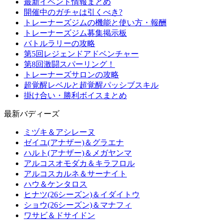
最新イベント情報まとめ
開催中のガチャは引くべき?
トレーナーズジムの機能と使い方・報酬
トレーナーズジム募集掲示板
バトルラリーの攻略
第5回レジェンドアドベンチャー
第8回激闘スパーリング！
トレーナーズサロンの攻略
超覚醒レベルと超覚醒パッシブスキル
掛け合い・勝利ボイスまとめ
最新バディーズ
ミヅキ＆アシレーヌ
ゼイユ(アナザー)＆グラエナ
ハルト(アナザー)＆メガヤンマ
アルコスオモダカ＆キラフロル
アルコスカルネ＆サーナイト
ハウ＆ケンタロス
ヒナツ(26シーズン)＆イダイトウ
ショウ(26シーズン)＆マナフィ
ワサビ＆ドサイドン