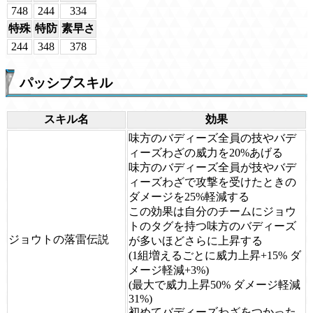
748
244
334
特殊
特防
素早さ
244
348
378
パッシブスキル
スキル名
効果
味方のバディーズ全員の技やバデ
ィーズわざの威力を20%あげる
味方のバディーズ全員が技やバデ
ィーズわざで攻撃を受けたときの
ダメージを25%軽減する
この効果は自分のチームにジョウ
トのタグを持つ味方のバディーズ
ジョウトの落雷伝説
が多いほどさらに上昇する
(1組増えるごとに威力上昇+15% ダ
メージ軽減+3%)
(最大で威力上昇50% ダメージ軽減
31%)
初めてバディーズわざをつかった