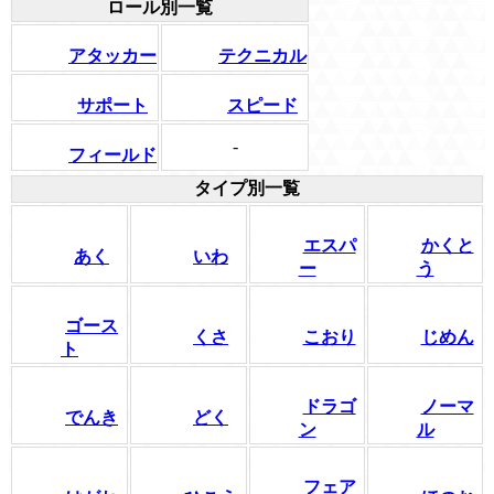
ロール別一覧
アタッカー
テクニカル
サポート
スピード
-
フィールド
タイプ別一覧
エスパ
かくと
あく
いわ
ー
う
ゴース
くさ
こおり
じめん
ト
ドラゴ
ノーマ
でんき
どく
ン
ル
フェア