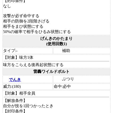
【封印条件】
なし
攻撃が必ず命中する
相手の防御を2段階さげる
相手をまひ状態にする
50%の確率で相手をひるみ状態にする
げんきのかたまり
(使用回数1)
タイプ:
-
補助
【対象】
味方1体
味方をこらえる後再起状態にする
雷轟ワイルドボルト
ぶつり
でんき
威力:
(180)
命中:
必中
【対象】
相手全員
【解放条件】
自分が技を1回つかったとき
【封印条件】