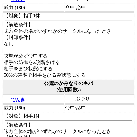
威力:
(180)
命中:
必中
【対象】
相手1体
【解放条件】
味方全体の場がいずれかのサークルになったとき
【封印条件】
なし
攻撃が必ず命中する
相手の防御を2段階さげる
相手をまひ状態にする
50%の確率で相手をひるみ状態にする
公霆のかみなりのキバ
(使用回数-)
ぶつり
でんき
威力:
(180)
命中:
必中
【対象】
相手1体
【解放条件】
味方全体の場がいずれかのサークルになったとき