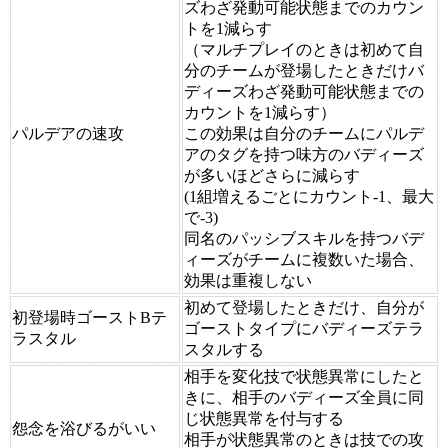
ズわざ発動可能状態までのカウン
トを1減らす
（マルチプレイのときは初めて自
分のチームが登場したときだけバ
ディーズわざ発動可能状態までの
カウントを1減らす）
パルデアの速攻
この効果は自分のチームにパルデ
アのタグを持つ味方のバディーズ
が多いほどさらに減らす
(1組増えるごとにカウント-1、最大
で-3)
同名のパッシブスキルを持つバデ
ィーズがチームに複数いた場合、
効果は重複しない
初めて登場したときだけ、自分が
初登場時ゴーストBテ
ゴーストタイプにバディーズテラ
ラスタル
スタルする
相手を変化技で状態異常にしたと
きに、相手のバディーズ全員に同
じ状態異常を付与する
怨念を浴びるがいい
相手が状態異常のときは技での攻