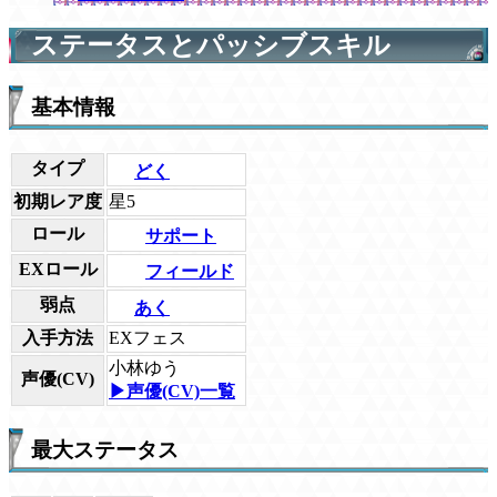
ステータスとパッシブスキル
基本情報
タイプ
どく
初期レア度
星5
ロール
サポート
EXロール
フィールド
弱点
あく
入手方法
EXフェス
小林ゆう
声優(CV)
▶声優(CV)一覧
最大ステータス