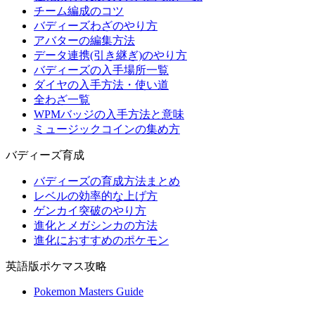
チーム編成のコツ
バディーズわざのやり方
アバターの編集方法
データ連携(引き継ぎ)のやり方
バディーズの入手場所一覧
ダイヤの入手方法・使い道
全わざ一覧
WPMバッジの入手方法と意味
ミュージックコインの集め方
バディーズ育成
バディーズの育成方法まとめ
レベルの効率的な上げ方
ゲンカイ突破のやり方
進化とメガシンカの方法
進化におすすめのポケモン
英語版ポケマス攻略
Pokemon Masters Guide