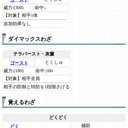
威力:
(300)
命中:
-
【対象】
相手1体
追加効果なし
ダイマックスわざ
テラバースト・灰簾
とくしゅ
ゴースト
威力:
(180)
命中:
100
【対象】
相手全員
相手の防御と特防を1段階さげる
覚えるわざ
どくどく
補助
どく