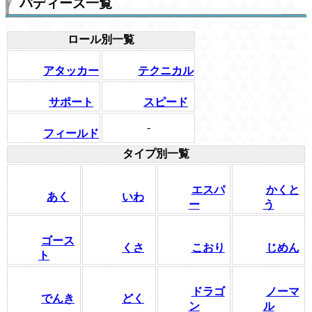
バディーズ一覧
ロール別一覧
アタッカー
テクニカル
サポート
スピード
-
フィールド
タイプ別一覧
エスパ
かくと
あく
いわ
ー
う
ゴース
くさ
こおり
じめん
ト
ドラゴ
ノーマ
でんき
どく
ン
ル