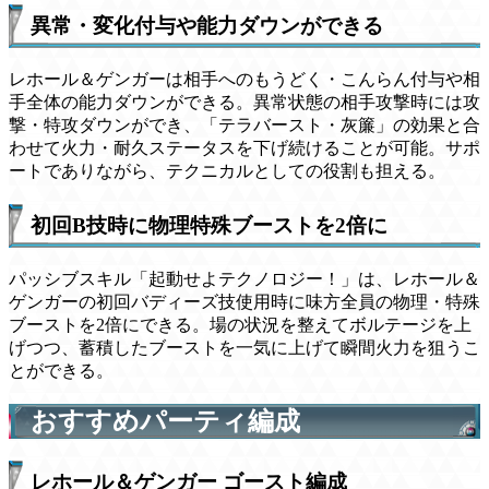
異常・変化付与や能力ダウンができる
レホール＆ゲンガーは相手へのもうどく・こんらん付与や相
手全体の能力ダウンができる。異常状態の相手攻撃時には攻
撃・特攻ダウンができ、「テラバースト・灰簾」の効果と合
わせて火力・耐久ステータスを下げ続けることが可能。サポ
ートでありながら、テクニカルとしての役割も担える。
初回B技時に物理特殊ブーストを2倍に
パッシブスキル「起動せよテクノロジー！」は、レホール＆
ゲンガーの初回バディーズ技使用時に味方全員の物理・特殊
ブーストを2倍にできる。場の状況を整えてボルテージを上
げつつ、蓄積したブーストを一気に上げて瞬間火力を狙うこ
とができる。
おすすめパーティ編成
レホール＆ゲンガー ゴースト編成