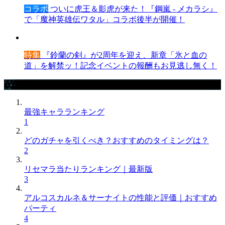
コラボ
ついに虎王＆影虎が来た！『鋼嵐 - メカラシ』
で「魔神英雄伝ワタル」コラボ後半が開催！
特集
『鈴蘭の剣』が2周年を迎え、新章「氷と血の
道」を解禁ッ！記念イベントの報酬もお見逃し無く！
攻略記事ランキング
最強キャラランキング
1
どのガチャを引くべき？おすすめのタイミングは？
2
リセマラ当たりランキング｜最新版
3
アルコスカルネ＆サーナイトの性能と評価｜おすすめ
パーティ
4