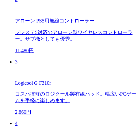
アローン PS5用無線コントローラー
プレステ5対応のアローン製ワイヤレスコントローラ
ー。サブ機としても優秀。
11,480円
3
Logicool G F310r
コスパ抜群のロジクール製有線パッド。幅広いPCゲー
ムを手軽に楽しめます。
2,860円
4