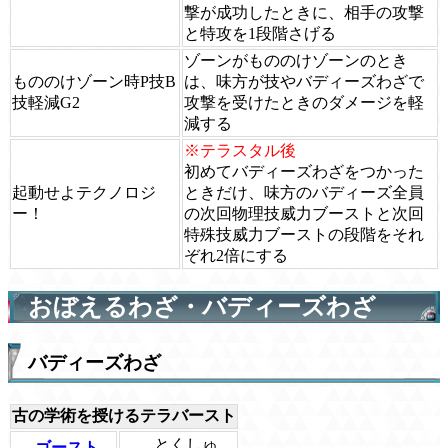
撃が成功したときに、相手の攻撃
と特攻を1段階さげる
ゾーンがもののけゾーンのとき
もののけゾーン時P技B
は、味方が技やバディーズわざで
技軽減G2
攻撃を受けたときのダメージを軽
減する
※テラスタル後
初めてバディーズわざをつかった
起動せよテクノロジ
ときだけ、味方のバディーズ全員
ー！
の次回物理技威力ブーストと次回
特殊技威力ブーストの段階をそれ
ぞれ2倍にする
おぼえるわざ・バディーズわざ
バディーズわざ
古の学術を授けるテラバースト
とくしゅ
ゴースト