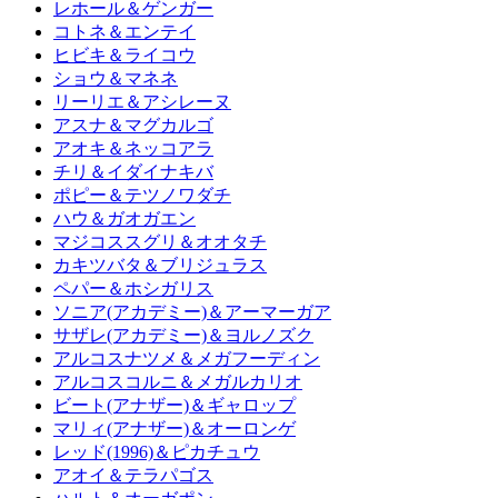
レホール＆ゲンガー
コトネ＆エンテイ
ヒビキ＆ライコウ
ショウ＆マネネ
リーリエ＆アシレーヌ
アスナ＆マグカルゴ
アオキ＆ネッコアラ
チリ＆イダイナキバ
ポピー＆テツノワダチ
ハウ＆ガオガエン
マジコススグリ＆オオタチ
カキツバタ＆ブリジュラス
ペパー＆ホシガリス
ソニア(アカデミー)＆アーマーガア
サザレ(アカデミー)＆ヨルノズク
アルコスナツメ＆メガフーディン
アルコスコルニ＆メガルカリオ
ビート(アナザー)＆ギャロップ
マリィ(アナザー)＆オーロンゲ
レッド(1996)＆ピカチュウ
アオイ＆テラパゴス