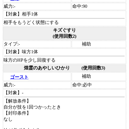
威力:
-
命中:
90
【対象】
相手1体
相手をもうどく状態にする
キズぐすり
(使用回数2)
タイプ:
-
補助
【対象】
味方1体
味方のHPを少し回復する
煌霊のあやしいひかり
(使用回数3)
補助
ゴースト
威力:
-
命中:
必中
【対象】
-
【解放条件】
自分が技を1回つかったとき
【封印条件】
なし