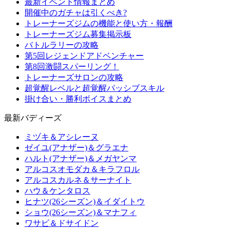
最新イベント情報まとめ
開催中のガチャは引くべき?
トレーナーズジムの機能と使い方・報酬
トレーナーズジム募集掲示板
バトルラリーの攻略
第5回レジェンドアドベンチャー
第8回激闘スパーリング！
トレーナーズサロンの攻略
超覚醒レベルと超覚醒パッシブスキル
掛け合い・勝利ボイスまとめ
最新バディーズ
ミヅキ＆アシレーヌ
ゼイユ(アナザー)＆グラエナ
ハルト(アナザー)＆メガヤンマ
アルコスオモダカ＆キラフロル
アルコスカルネ＆サーナイト
ハウ＆ケンタロス
ヒナツ(26シーズン)＆イダイトウ
ショウ(26シーズン)＆マナフィ
ワサビ＆ドサイドン