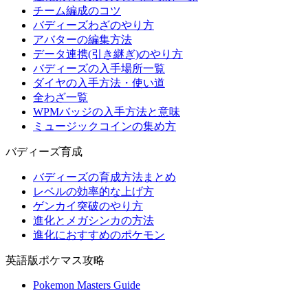
チーム編成のコツ
バディーズわざのやり方
アバターの編集方法
データ連携(引き継ぎ)のやり方
バディーズの入手場所一覧
ダイヤの入手方法・使い道
全わざ一覧
WPMバッジの入手方法と意味
ミュージックコインの集め方
バディーズ育成
バディーズの育成方法まとめ
レベルの効率的な上げ方
ゲンカイ突破のやり方
進化とメガシンカの方法
進化におすすめのポケモン
英語版ポケマス攻略
Pokemon Masters Guide