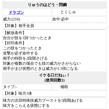
りゅうのはどう・閃鋼
とくしゅ
ドラゴン
威力:
(216)
命中:
必中
【対象】
相手全員
【解放条件】
自分が技を1回つかったとき
【封印条件】
この技をつかったとき
攻撃が必ず命中する
相手の特防を2段階さげる
対象が複数の場合でも技の威力がさがらない
相手がまひ状態のときは威力が1.5倍になる
イケる口だねぃ！
(使用回数1)
タイプ:
-
補助
【対象】
味方1体
味方の次回特殊技威力ブーストを5段階あげる
味方をこらえる状態にする