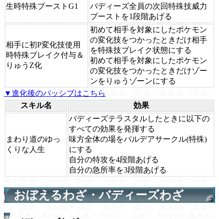
生時特殊ブーストG1
バディーズ全員の次回特殊技威力
ブーストを1段階あげる
初めて相手を対象にしたポケモン
の変化技をつかったときだけ相手
相手に初P変化技使用
を特殊技ブレイク状態にする
時特殊ブレイク付与＆
初めて相手を対象にしたポケモン
りゅうZ化
の変化技をつかったときだけゾー
ンをりゅうゾーンにする
▼進化後のパッシブはこちら
スキル名
効果
バディーズテラスタルしたときに以下の
すべての効果を発揮する
まわり道のゆっ
味方全体の場をパルデアサークル(特殊)
くりな人生
にする
自分の特攻を4段階あげる
自分の急所率を3段階あげる
おぼえるわざ・バディーズわざ