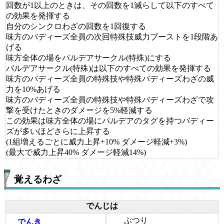
回数が1以上のときは、その回数を1減らして以下のすべて
の効果を発揮する
自分のシンクロわざの回数を1回復する
味方のバディーズ全員の次回特殊技威力ブーストを1段階あ
げる
味方全体の場をパルデアサークル(特殊)にする
パルデアサークル(特殊)は以下のすべての効果を発揮する
味方のバディーズ全員の特殊技や特殊バディーズわざの威
力を10%あげる
味方のバディーズ全員の特殊技や特殊バディーズわざで攻
撃を受けたときのダメージを5%軽減する
この効果は味方全体の場にパルデアのタグを持つバディー
ズが多いほどさらに上昇する
(1組増えるごとに威力上昇+10% ダメージ軽減+3%)
(最大で威力上昇40% ダメージ軽減14%)
覚えるわざ
でんじは
ぶつり
でんき