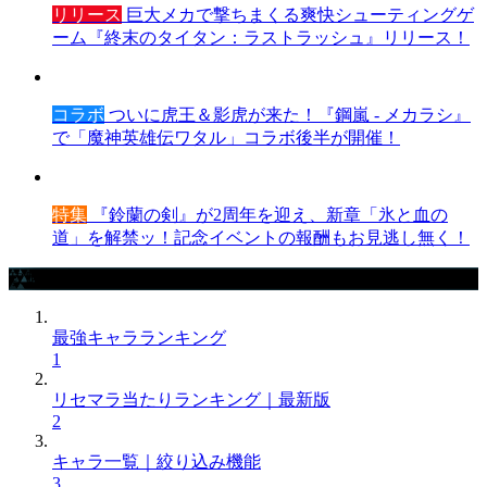
リリース
巨大メカで撃ちまくる爽快シューティングゲ
ーム『終末のタイタン：ラストラッシュ』リリース！
コラボ
ついに虎王＆影虎が来た！『鋼嵐 - メカラシ』
で「魔神英雄伝ワタル」コラボ後半が開催！
特集
『鈴蘭の剣』が2周年を迎え、新章「氷と血の
道」を解禁ッ！記念イベントの報酬もお見逃し無く！
攻略記事ランキング
最強キャラランキング
1
リセマラ当たりランキング｜最新版
2
キャラ一覧｜絞り込み機能
3