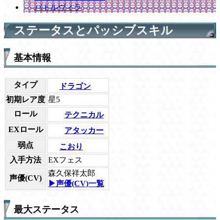
バトルヴィラ
ステータスとパッシブスキル
基本情報
タイプ
ドラゴン
初期レア度
星5
ロール
テクニカル
EXロール
アタッカー
弱点
こおり
入手方法
EXフェス
森久保祥太郎
声優(CV)
▶声優(CV)一覧
最大ステータス