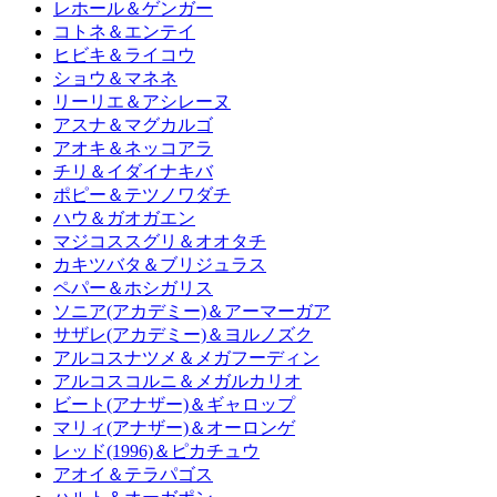
レホール＆ゲンガー
コトネ＆エンテイ
ヒビキ＆ライコウ
ショウ＆マネネ
リーリエ＆アシレーヌ
アスナ＆マグカルゴ
アオキ＆ネッコアラ
チリ＆イダイナキバ
ポピー＆テツノワダチ
ハウ＆ガオガエン
マジコススグリ＆オオタチ
カキツバタ＆ブリジュラス
ペパー＆ホシガリス
ソニア(アカデミー)＆アーマーガア
サザレ(アカデミー)＆ヨルノズク
アルコスナツメ＆メガフーディン
アルコスコルニ＆メガルカリオ
ビート(アナザー)＆ギャロップ
マリィ(アナザー)＆オーロンゲ
レッド(1996)＆ピカチュウ
アオイ＆テラパゴス