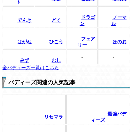
ト
ドラゴ
ノーマ
でんき
どく
ン
ル
フェア
はがね
ひこう
ほのお
リー
-
-
みず
むし
全バディーズ一覧はこちら
バディーズ関連の人気記事
最強バデ
リセマラ
ィーズ