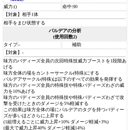
威力:
()
命中:
90
【対象】
相手1体
相手をまひ状態する
パルデアの分析
(使用回数2)
タイプ:
-
補助
【対象】
-
味方のバディーズ全員の次回特殊技威力ブーストを1段階あ
げる
味方全体の場をカントーサークル(特殊)にする
パルデアサークル(特殊)は以下のすべての効果を発揮する
味方のバディーズ全員の特殊技や特殊バディーズわざの威
力を10%あげる
味方のバディーズ全員の特殊技や特殊バディーズわざで攻
撃を受けたときのダメージを5%軽減する
この効果は味方全体の場にパルデアのタグを持つバディー
ズが多いほどさらに上昇する
(1組増えるごとに威力上昇+10% ダメージ軽減+3%)
(最大で威力上昇40% ダメージ軽減14%)