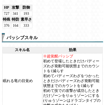
HP
攻撃
防御
727
341
193
特殊
特防
素早さ
376
164
333
パッシブスキル
スキル名
効果
※超覚醒パッシブ
初めて登場したときだけバディー
ズわざ発動可能状態までのカウン
トを1減らす
初めてバディーズわざをつかった
眠れる竜の目覚め
ときだけバディーズわざ発動可能
状態までのカウントを1減らす
初めて技での攻撃が成功したとき
だけゾーンをりゅうゾーンにする
(りゅうゾーンはドラゴンタイプの