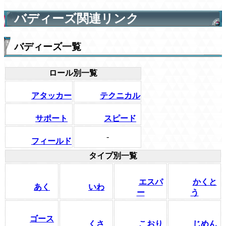
バディーズ関連リンク
バディーズ一覧
ロール別一覧
アタッカー
テクニカル
サポート
スピード
-
フィールド
タイプ別一覧
エスパ
かくと
あく
いわ
ー
う
ゴース
くさ
こおり
じめん