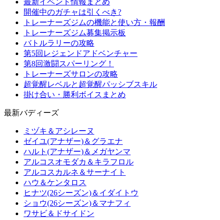
最新イベント情報まとめ
開催中のガチャは引くべき?
トレーナーズジムの機能と使い方・報酬
トレーナーズジム募集掲示板
バトルラリーの攻略
第5回レジェンドアドベンチャー
第8回激闘スパーリング！
トレーナーズサロンの攻略
超覚醒レベルと超覚醒パッシブスキル
掛け合い・勝利ボイスまとめ
最新バディーズ
ミヅキ＆アシレーヌ
ゼイユ(アナザー)＆グラエナ
ハルト(アナザー)＆メガヤンマ
アルコスオモダカ＆キラフロル
アルコスカルネ＆サーナイト
ハウ＆ケンタロス
ヒナツ(26シーズン)＆イダイトウ
ショウ(26シーズン)＆マナフィ
ワサビ＆ドサイドン