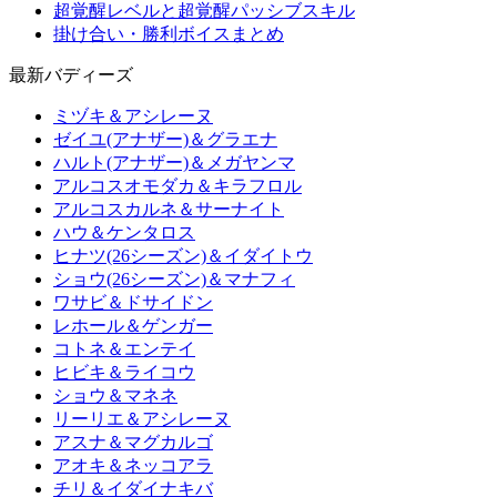
超覚醒レベルと超覚醒パッシブスキル
掛け合い・勝利ボイスまとめ
最新バディーズ
ミヅキ＆アシレーヌ
ゼイユ(アナザー)＆グラエナ
ハルト(アナザー)＆メガヤンマ
アルコスオモダカ＆キラフロル
アルコスカルネ＆サーナイト
ハウ＆ケンタロス
ヒナツ(26シーズン)＆イダイトウ
ショウ(26シーズン)＆マナフィ
ワサビ＆ドサイドン
レホール＆ゲンガー
コトネ＆エンテイ
ヒビキ＆ライコウ
ショウ＆マネネ
リーリエ＆アシレーヌ
アスナ＆マグカルゴ
アオキ＆ネッコアラ
チリ＆イダイナキバ