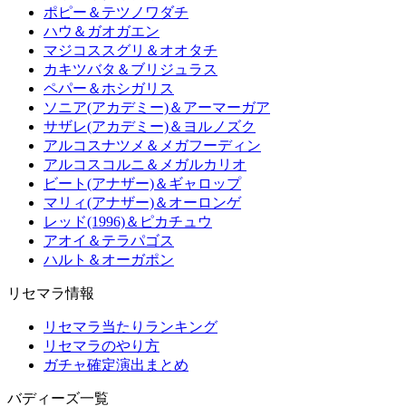
ポピー＆テツノワダチ
ハウ＆ガオガエン
マジコススグリ＆オオタチ
カキツバタ＆ブリジュラス
ペパー＆ホシガリス
ソニア(アカデミー)＆アーマーガア
サザレ(アカデミー)＆ヨルノズク
アルコスナツメ＆メガフーディン
アルコスコルニ＆メガルカリオ
ビート(アナザー)＆ギャロップ
マリィ(アナザー)＆オーロンゲ
レッド(1996)＆ピカチュウ
アオイ＆テラパゴス
ハルト＆オーガポン
リセマラ情報
リセマラ当たりランキング
リセマラのやり方
ガチャ確定演出まとめ
バディーズ一覧