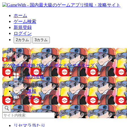
ホーム
ゲーム検索
新規登録
ログイン
2カラム
3カラム
ポケマスEX攻略ガイド｜ポケモンマスターズ
他の攻略
掲示板
速報
コミュ
リセマラ当たり